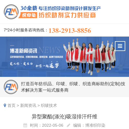
138-2913-8856
7*24小时服务咨询热线：
打造百年纺织品、印唛、织唛、织造商标助剂(定制)技
术解决方案一站式服务商
首页
>
新闻资讯
>
织唛技术
异型聚酯(涤沦)吸湿排汗纤维
时间：2022-05-06
编辑：博准织印染