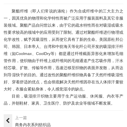
聚酯纤维（即人们常说的涤纶）作为合成纤维中的三大主力之
一，因其优良的物理和化学特性而被广泛应用于服装面料及其它非服
装领域。聚酯产品自问世以来，由于它的疏水特性而在对吸湿或吸水
性要求较高的领域中的应用受到了限制。通过对聚酯纤维进行物理或
化学改性，赋予其吸湿性，从而使它具有了新的生命。美国原杜邦公
司、韩国、日本帝人、台湾和中纺海天等化纤公司开发的吸湿排汗纤
维（如Coolmax、CoolDry等）都是通过纤维截面异形化来增加毛细
管作用，使织物由于纤维上或纤维间的毛细通道产生芯吸作用，汗水
经芯吸、扩散、传输等作用，迅速迁移至织物的表面并发散，从而达
到导湿快干的目的。通过改性的聚酯纤维织物具备了天然纤维吸湿性
好、穿着舒适的优点，也会彻底解决天然纤维因存在当人体排汗量较
大时，衣服会紧贴身体，令人感觉湿冷的缺点。
目前，吸湿排汗织物主要用于生产运动服、休闲服、内衣等产
品，并朝鞋材、家具、卫生医疗、防护及农业等领域不断发展。
上一篇
商务内衣系列纺织品