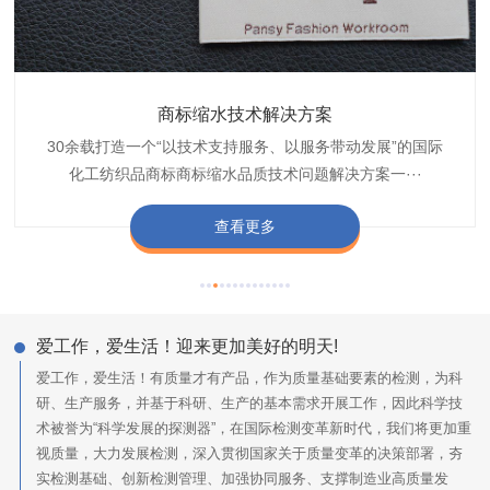
织带商标防水技术解决方案
服装颜色不匀技术解决方案
商标缩水技术解决方案
纺织品阻燃母粒
30余载打造一个“以技术支持服务、以服务带动发展”的国际
博准公司专注于织带商标防水技术解决方案30余载,励志于
博准是一家专注30余载设计研发织唛印唛商标、织带服装颜
博准致力于成为纺织品商标阻燃母粒剂,TF-W760,TF-W760
纺织品商标企业打造含油量超标品质技术问题解决方···
化工纺织品商标商标缩水品质技术问题解决方案一···
色不匀品质技术问题解决方案一站式服务提供商,技···
阻燃母粒剂加工定制服务实力提供商,···
查看更多
查看更多
查看更多
查看更多
爱工作，爱生活！迎来更加美好的明天!
爱工作，爱生活！有质量才有产品，作为质量基础要素的检测，为科
研、生产服务，并基于科研、生产的基本需求开展工作，因此科学技
术被誉为“科学发展的探测器”，在国际检测变革新时代，我们将更加重
视质量，大力发展检测，深入贯彻国家关于质量变革的决策部署，夯
实检测基础、创新检测管理、加强协同服务、支撑制造业高质量发