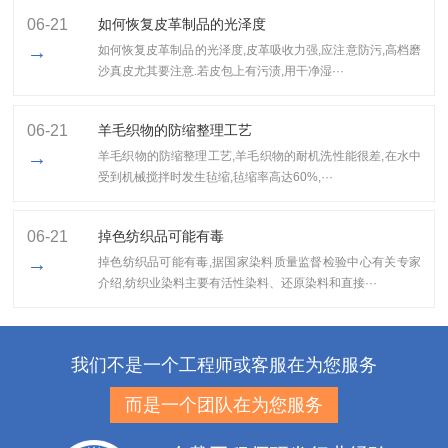
06-21
如何恢复皮革制品的光泽度
→
如何恢复皮革制品的光泽度,皮革吸收力强,应注意防污,高档磨
沙真皮尤其要注意.若皮包上有污渍,用干净湿···
06-21
羊毛织物的防缩整理工艺
→
羊毛织物的防缩整理工艺,​羊毛织物的耐机洗性能很差,在水中
受到机械搅拌时发生毡缩,毡缩率高达60%,···
06-21
掉色纺织品可能有毒
→
掉色纺织品可能有毒,据国家染料质量监督检验中心有关专家
介绍,纺织业染料主要有活性染料、还原染料和直接···
我们不是一个工程师或客服在为您服务
而是一个团队在为您服务