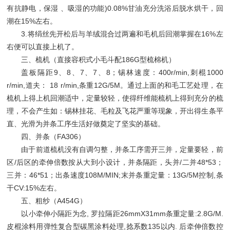
有抗静电，保湿 、吸湿的功能)0.08%甘油充分洗浴后脱水烘干，回
潮在15%左右。
3.将绢丝先开松后与羊绒混合过两遍和毛机后回潮掌握在16%左
右便可以直接上机了。
三、梳机（直接容积式小毛斗配186G型梳棉机）
盖板隔距9、8、7、7、8；锡林速度：400r/min,刺棍1000
r/min,道夫： 18 r/min,条重12G/5M。通过上面的和毛工艺处理，在
梳机上得上机回潮适中，定量较轻，使得纤维能梳机上得到充分的梳
理，不会产生如：锡林挂花、毛粒及飞花严重等现象，开出得生条平
直、光滑为并条工序生活好做奠定了坚实的基础。
四、并条（FA306）
由于前道梳机没有自调匀整，并条工序需开三并，定量要轻，前
区/后区的牵伸倍数按从大到小设计，并条隔距，头并/二并48*53；
三并：46*51；出条速度108M/MIN;末并条重定量：13G/5M控制,条
干CV:15%左右。
五、粗纱（A454G）
以小牵伸小隔距为念, 罗拉隔距26mmX31mm条重定量:2.8G/M.
皮棍涂料用弹性复合型碳黑涂料处理,捻系数135以内. 后牵伸倍数控