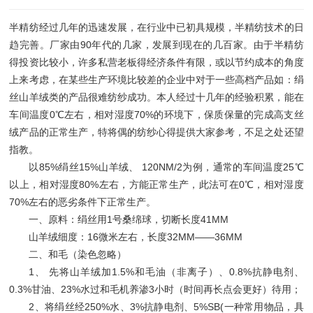
半精纺经过几年的迅速发展，在行业中已初具规模，半精纺技术的日
趋完善。厂家由90年代的几家，发展到现在的几百家。由于半精纺
得投资比较小，许多私营老板得经济条件有限，或以节约成本的角度
上来考虑，在某些生产环境比较差的企业中对于一些高档产品如：绢
丝山羊绒类的产品很难纺纱成功。本人经过十几年的经验积累，能在
车间温度0℃左右，相对湿度70%的环境下，保质保量的完成高支丝
绒产品的正常生产，特将偶的纺纱心得提供大家参考，不足之处还望
指教。
以85%绢丝15%山羊绒、 120NM/2为例，通常的车间温度25℃
以上，相对湿度80%左右，方能正常生产，此法可在0℃，相对湿度
70%左右的恶劣条件下正常生产。
一、原料：绢丝用1号桑绵球，切断长度41MM
山羊绒细度：16微米左右，长度32MM——36MM
二、和毛（染色忽略）
1、 先将山羊绒加1.5%和毛油（非离子）、0.8%抗静电剂、
0.3%甘油、23%水过和毛机养渗3小时（时间再长点会更好）待用；
2、将绢丝经250%水、3%抗静电剂、5%SB(一种常用物品，具