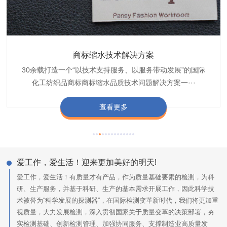
织带商标防水技术解决方案
服装颜色不匀技术解决方案
商标缩水技术解决方案
纺织品阻燃母粒
30余载打造一个“以技术支持服务、以服务带动发展”的国际
博准公司专注于织带商标防水技术解决方案30余载,励志于
博准是一家专注30余载设计研发织唛印唛商标、织带服装颜
博准致力于成为纺织品商标阻燃母粒剂,TF-W760,TF-W760
纺织品商标企业打造含油量超标品质技术问题解决方···
化工纺织品商标商标缩水品质技术问题解决方案一···
色不匀品质技术问题解决方案一站式服务提供商,技···
阻燃母粒剂加工定制服务实力提供商,···
查看更多
查看更多
查看更多
查看更多
爱工作，爱生活！迎来更加美好的明天!
爱工作，爱生活！有质量才有产品，作为质量基础要素的检测，为科
研、生产服务，并基于科研、生产的基本需求开展工作，因此科学技
术被誉为“科学发展的探测器”，在国际检测变革新时代，我们将更加重
视质量，大力发展检测，深入贯彻国家关于质量变革的决策部署，夯
实检测基础、创新检测管理、加强协同服务、支撑制造业高质量发