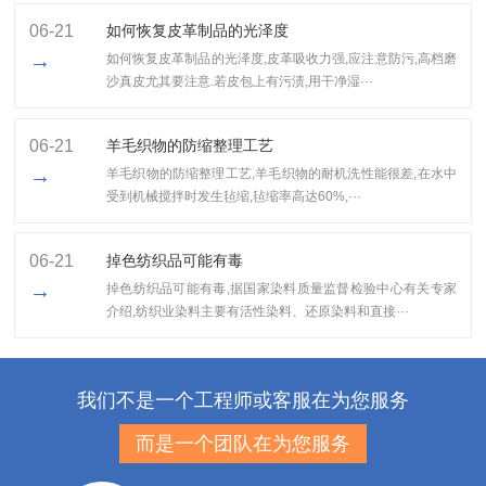
06-21
如何恢复皮革制品的光泽度
→
如何恢复皮革制品的光泽度,皮革吸收力强,应注意防污,高档磨
沙真皮尤其要注意.若皮包上有污渍,用干净湿···
06-21
羊毛织物的防缩整理工艺
→
羊毛织物的防缩整理工艺,​羊毛织物的耐机洗性能很差,在水中
受到机械搅拌时发生毡缩,毡缩率高达60%,···
06-21
掉色纺织品可能有毒
→
掉色纺织品可能有毒,据国家染料质量监督检验中心有关专家
介绍,纺织业染料主要有活性染料、还原染料和直接···
我们不是一个工程师或客服在为您服务
而是一个团队在为您服务