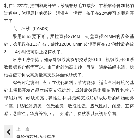
制在1.2左右, 控制游离纤维，纱线雏形毛羽减少，在松解牵伸加捻的
过程中，体现原料的柔软，润滑有丰满度；条干在22%便可以顺利开
车了.
六、细纱（FA506）
采用6853宽下肖，罗拉直径27MM，锭盘直径24MM的设备基
础，捻系数在113左右，锭速12000 r/min,皮辊硬度在73°落纱后存放
3——4小时便可以上络筒机了。
后序工序倍捻，如做针织纱其双纱捻系数0.56，机织纱用0.8系
数根据客户所需而定。由于此纱为高支纱，再复一遍络筒经电清、捻
结器便可制成高质量高支数得丝绒纱线了。
综合评定纺织工艺：在优化原料，节约能源，适应各种环境的基
础上积极开发产品丝绒高支混纺纱，成纱后效果体现在毛羽少,抗起
球能力高，纱线光亮，弹性适中,并最终完成纺织成纱后的织物纹路
平整, 手感轻薄滑爽，色光油亮，吸湿性强、透气性好、耐磨、立体
感，悬垂性，华贵等特点，十分适合于春秋季以及初冬穿着。
上一篇
氨纶包芯纱纺纱实践