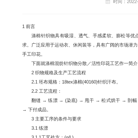
时间：2022-
1 前言
涤棉针织物具有吸湿、透气、手感柔软、膨松等优
求。广泛应用于运动衣、休闲装等，具有广阔的市场潜力
手工印花。
下面就涤棉混纺针织物分散／活性印花工艺作一简介
2 织物规格及生产工艺流程
2.1 坯布规格：18tex涤棉(40160)针织汗布。
2.2 工艺流程：
翻缝 → 练漂 → (染底) → 甩干 → 松式烘干 → 剖
→ 下付成品。
3 主要工序的条件与要求
3.1 练漂
3.1.1工艺处方：(g/L)