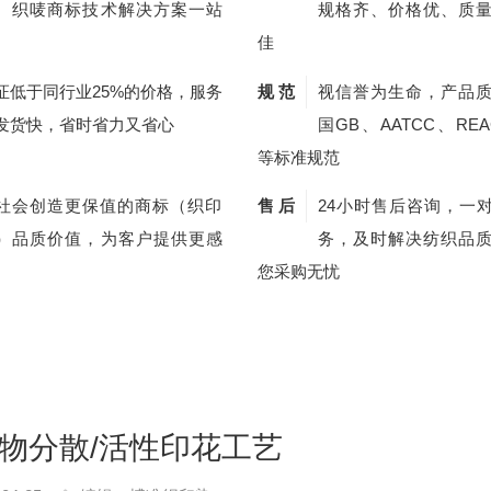
、织唛商标技术解决方案一站
规格齐、价格优、质
佳
证低于同行业25%的价格，服务
规 范
视信誉为生命，产品
发货快，省时省力又省心
国GB、AATCC、REA
等标准规范
社会创造更保值的商标（织印
售 后
24小时售后咨询，一
）品质价值，为客户提供更感
务，及时解决纺织品
您采购无忧
物分散/活性印花工艺