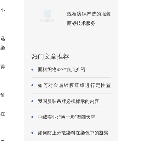
缩小
魏桥纺织严选的服装
商标技术服务
首选
散染
热门文章推荐
万得
面料织物92种疵点介绍
如何对金属镀膜纤维进行定性鉴
别?
泽鲜
我国服装吊牌必须标示的内容
制在
中绒实业: “换一步”海阔天空
如何防止分散染料在染色中的凝聚