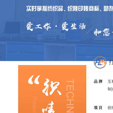
品 牌
互
制
项 目
纺