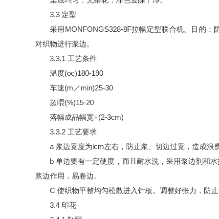
3.3 定型
采用MONFONGS328-8F拉幅定型联合机。
对织物进行浆边。
3.3.1 工艺条件
温度(oc)180-190
车速(m／min)25-30
超喂(%)15-20
落幅成品幅宽+(2-3cm)
3.3.2 工艺要求
a 浆边宽度为lcm左右，防止浆、切边过宽，造成浪
b 单边要有一定硬度，而且耐水洗，采用浆边剂和
浆边作用，易卷边。
C 使织物平整均匀松散进入针板。调整好张力，防
3.4 印花