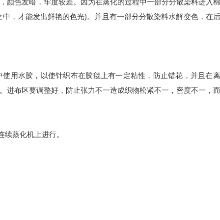
，颜色发暗，牢度较差。因为在蒸化的过程中一部分分散染料进入
之中，才能发出鲜艳的色光)。并且有一部分分散染料水解变色，在
过程中使用水胶，以使针织布在胶毯上有一定粘性，防止错花，并且在
。进布区要调整好，防止张力不一造成织物松紧不一，密度不一，
1型连续蒸化机上进行。