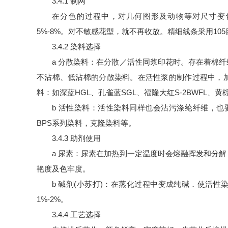
3.4.1 制网
在分色的过程中，对几何图形及动物等对尺寸变化
5%-8%。对不敏感花型，就不再收放。精细线条采用10
3.4.2 染料选择
a 分散染料：在分散／活性同浆印花时。存在着棉
不沾棉、低沾棉的分散染料。在活性浆的制作过程中，
料：如深蓝HGL、孔雀蓝SGL、福隆大红S-2BWFL、黄
b 活性染料：活性染料同样也会沾污涤纶纤维，也
BPS系列染料，克隆染料等。
3.4.3 助剂使用
a 尿素：尿素在加热到一定温度时会熔融挥发和分
艳度及色牢度。
b 碱剂(小苏打)：在蒸化过程中变成纯碱．使活
1%-2%。
3.4.4 工艺选择