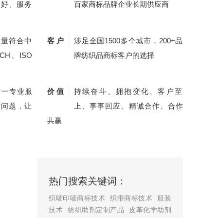
量好、服务
百家商标品牌企业长期供应商
质量符合中
客 户
涉足全国1500多个城市，200+品
CH、ISO
牌纺织品商标客户的选择
对一专业服
价 值
持续奋斗、拥抱变化、客户至
质问题，让
上、事事回应、精诚合作、合作
共赢
热门搜索关键词：
织唛印唛商标技术
织带商标技术
服装
技术
纺织助剂定制产品
皮革化学助剂