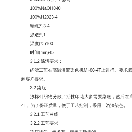
100%NaOH8-l0
100%H2023-4
精练剂3-4
渗透剂1
温度(℃)100
时间(min)45
3.1.2 练漂要求：
练漂工艺在高温溢流染色机Ml-88-4T上进行。要求
到客户要求。
3.2 染底
涤棉针织物分散／活性印花大多需要染底，然后在底
4T。为了保证质量，便于工艺控制，采用二浴法染色。
3.2.1 工艺曲线
3.2.2 工艺要求
染底均匀，无条花，浮色去除干净。