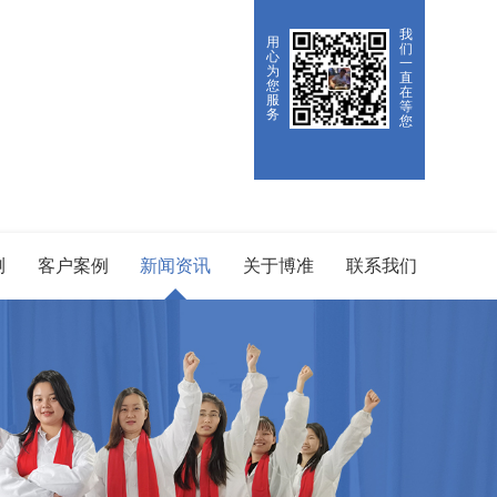
我
用
们
心
一
为
直
您
在
服
等
务
您
测
客户案例
新闻资讯
关于博准
联系我们