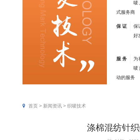
唛
式服务商
保 证
保
好
服 务
为
唛
动的服务
首页
>
新闻资讯
>
织唛技术
涤棉混纺针织