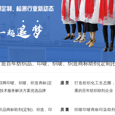
打造百年纺织品、印唛、织唛、织造商标助剂(定制)
联网印唛、织唛、织造商标(定
愿 景
打造纺织化工生态圈
)技术服务解决方案优选品牌
重的百年纺织助剂企业
织品商标助剂(定制)、织造、印
质 量
织唛印唛商标印染助