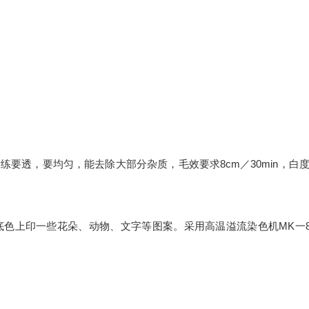
煮练要透，要均匀，能去除大部分杂质，毛效要求8cm／30min，白
色上印一些花朵、动物、文字等图案。采用高温溢流染色机MK一8