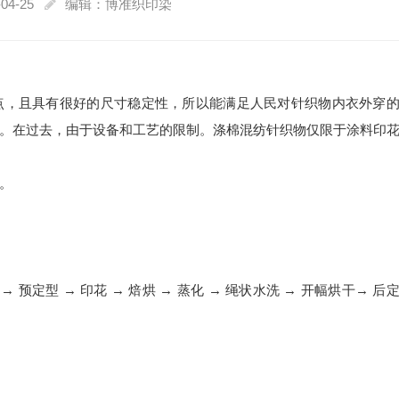
04-25
编辑：博准织印染
点，且具有很好的尺寸稳定性，所以能满足人民对针织物内衣外穿
。在过去，由于设备和工艺的限制。涤棉混纺针织物仅限于涂料印
。
幅 → 预定型 → 印花 → 焙烘 → 蒸化 → 绳状水洗 → 开幅烘干→ 后