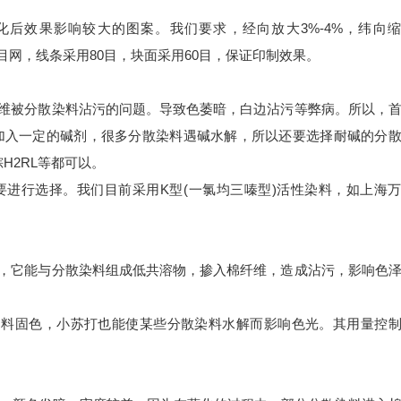
后效果影响较大的图案。我们要求，经向放大3%-4%，纬向
5目网，线条采用80目，块面采用60目，保证印制效果。
纤维被分散染料沾污的问题。导致色萎暗，白边沾污等弊病。所以，
加入一定的碱剂，很多分散染料遇碱水解，所以还要选择耐碱的分
棕H2RL等都可以。
要进行选择。我们目前采用K型(一氯均三嗪型)活性染料，如上海
解，它能与分散染料组成低共溶物，掺入棉纤维，造成沾污，影响色
性染料固色，小苏打也能使某些分散染料水解而影响色光。其用量控