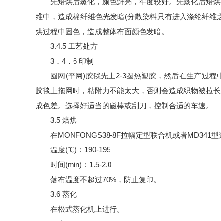
先焙烘后蒸化，颜色鲜亮，牢度较好。先蒸化后焙烘
维中，造成棉纤维色光发暗(分散染料只有进入涤纶纤维
烘过程中固色，造成整体布面颜色发暗。
3.4.5 工艺处方
3．4．6 印制
圆网(平网)胶毯先上2-3圈热塑胶，然后在生产
胶毯上拖网时，粘附力不能太大，否则会造成织物被拉长
成色差。选择好适当的磁棒或刮刀，控制合适的车速。
3.5 焙烘
在MONFONGS38-8F拉幅定型联合机或者MD34
温度(℃)：190-195
时间(min)：1.5-2.0
落布温度不超过70%，防止复印。
3.6 蒸化
在松式蒸化机上进行。