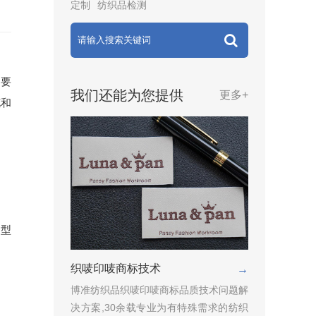
定制
纺织品检测
的要
我们还能为您提供
更多+
花和
定型
织唛印唛商标技术
→
博准纺织品织唛印唛商标品质技术问题解
决方案,30余载专业为有特殊需求的纺织