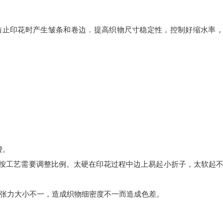
目的：防止印花时产生皱条和卷边．提高织物尺寸稳定性，控制好缩水率
费。
水按工艺需要调整比例。太硬在印花过程中边上易起小折子，太软起
止张力大小不一，造成织物细密度不一而造成色差。