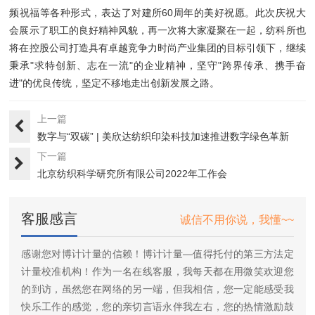
频祝福等各种形式，表达了对建所60周年的美好祝愿。此次庆祝大
会展示了职工的良好精神风貌，再一次将大家凝聚在一起，纺科所也
将在控股公司打造具有卓越竞争力时尚产业集团的目标引领下，继续
秉承"求特创新、志在一流"的企业精神，坚守"跨界传承、携手奋
进"的优良传统，坚定不移地走出创新发展之路。
上一篇
数字与“双碳” | 美欣达纺织印染科技加速推进数字绿色革新
下一篇
北京纺织科学研究所有限公司2022年工作会
客服感言
诚信不用你说，我懂~~
感谢您对博计计量的信赖！博计计量—值得托付的第三方法定
计量校准机构！作为一名在线客服，我每天都在用微笑欢迎您
的到访，虽然您在网络的另一端，但我相信，您一定能感受我
快乐工作的感觉，您的亲切言语永伴我左右，您的热情激励鼓