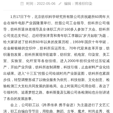
时间：2022-05-06
编辑：博准织印染
1月17日下午，北京纺织科学研究所有限公司庆祝建所60周年大
会在铜牛电影产业园隆重举行。控股公司工会领导、纺科所公司领
导，纺科所退休老领导及全体职工共计160多人参加了大会。纺科所
公司党总支书记、总经理张津育和青年职工李颖以"岁月如歌"为题，
给大家讲述了纺科所60年以来的发展历程，1959年国庆十年华诞，
在金梭银梭的交织中，纺科所应运而生。70年代迎来改革开放，纺
织蓬勃发展，纺科所展现华彩篇章，纺织室、机电室、印染室、美工
室、实验室、化纤室等各创佳绩。进入2000年纺织业经过压锭减
产，开始产业升级，纺科所改制调整，科技引领，止血材料产业化结
出硕果。进入"十三五"控股公司绘就时尚产业新蓝图，纺科所也紧跟
步伐，转型调整形成了以物业服务为依托，科技创新、文化创意、检
验检测三大支柱共同发展的新格局。会上时装周公司用合唱，表达了
引领时尚、追逐梦想之路。泰科斯曼及弘毅公司各检测站也分别讲述
了各自的发展故事。
会上，公司职工以《跨界传承 携手奋进》为主题进行了文艺汇
演，职工自编自导节目，用歌曲、舞蹈、古筝、魔术、时尚走秀、视