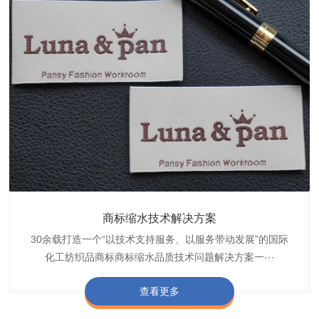
织带商标防水技术解决方案
服装颜色不匀技术解决方案
商标缩水技术解决方案
纺织品阻燃母粒
30余载打造一个“以技术支持服务、以服务带动发展”的国际
博准公司专注于织带商标防水技术解决方案30余载,励志于
博准是一家专注30余载设计研发织唛印唛商标、织带服装颜
博准致力于成为纺织品商标阻燃母粒剂,TF-W760,TF-W760
纺织品商标企业打造含油量超标品质技术问题解决方···
化工纺织品商标商标缩水品质技术问题解决方案一···
色不匀品质技术问题解决方案一站式服务提供商,技···
阻燃母粒剂加工定制服务实力提供商,···
查看更多
查看更多
查看更多
查看更多