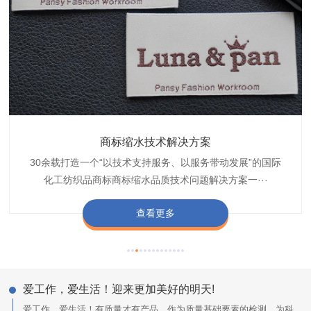
织带商标防水技术解决方案
服装颜色不匀技术解决方案
商标缩水技术解决方案
纺织品阻燃母粒
30余载打造一个“以技术支持服务、以服务带动发展”的国际
博准公司专注于织带商标防水技术解决方案30余载,励志于
博准是一家专注30余载设计研发织唛印唛商标、织带服装颜
博准致力于成为纺织品商标阻燃母粒剂,TF-W760,TF-W760
纺织品商标企业打造含油量超标品质技术问题解决方···
化工纺织品商标商标缩水品质技术问题解决方案一···
色不匀品质技术问题解决方案一站式服务提供商,技···
阻燃母粒剂加工定制服务实力提供商,···
查看更多
查看更多
查看更多
查看更多
爱工作，爱生活！迎来更加美好的明天!
爱工作，爱生活！有质量才有产品，作为质量基础要素的检测，为科