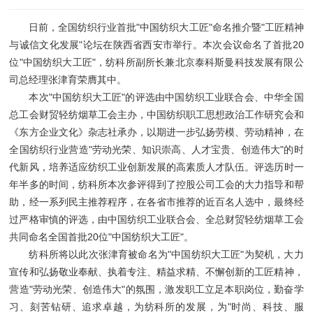
日前，全国纺织行业首批"中国纺织大工匠"命名推介暨"工匠精神
与诚信文化发展"论坛在陕西省西安市举行。本次会议命名了首批20
位"中国纺织大工匠"，纺科所副所长兼北京泰科斯曼科技发展有限公
司总经理张津育荣膺其中。
本次"中国纺织大工匠"的评选由中国纺织工业联合会、中华全国
总工会财贸轻纺烟草工会主办，中国纺织职工思想政治工作研究会和
《东方企业文化》杂志社承办，以期进一步弘扬劳模、劳动精神，在
全国纺织行业营造"劳动光荣、知识崇高、人才宝贵、创造伟大"的时
代新风，培养适应纺织工业创新发展的高素质人才队伍。评选历时一
年半多的时间，纺科所本次参评得到了控股公司工会的大力指导和帮
助，经一系列民主推荐程序，在各省市推荐的近百名人选中，最终经
过严格审慎的评选，由中国纺织工业联合会、全总财贸轻纺烟草工会
共同命名全国首批20位"中国纺织大工匠"。
纺科所将以此次张津育被命名为"中国纺织大工匠"为契机，大力
宣传和弘扬敬业奉献、执着专注、精益求精、不懈创新的工匠精神，
营造"劳动光荣、创造伟大"的氛围，激发职工立足本职岗位，勤奋学
习、刻苦钻研、追求卓越，为纺科所的发展，为"时尚、科技、服