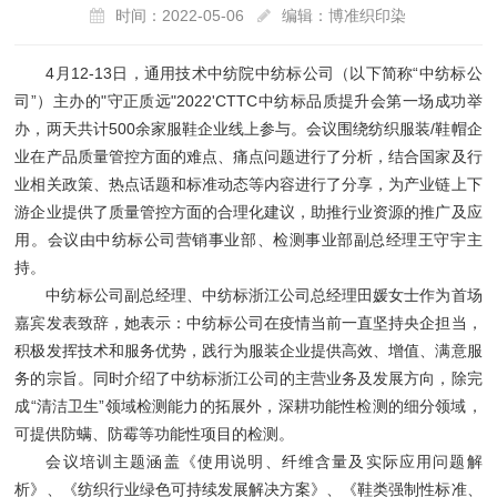
时间：2022-05-06
编辑：博准织印染
4月12-13日，通用技术中纺院中纺标公司（以下简称“中纺标公
司”）主办的"守正质远"2022'CTTC中纺标品质提升会第一场成功举
办，两天共计500余家服鞋企业线上参与。会议围绕纺织服装/鞋帽企
业在产品质量管控方面的难点、痛点问题进行了分析，结合国家及行
业相关政策、热点话题和标准动态等内容进行了分享，为产业链上下
游企业提供了质量管控方面的合理化建议，助推行业资源的推广及应
用。会议由中纺标公司营销事业部、检测事业部副总经理王守宇主
持。
中纺标公司副总经理、中纺标浙江公司总经理田媛女士作为首场
嘉宾发表致辞，她表示：中纺标公司在疫情当前一直坚持央企担当，
积极发挥技术和服务优势，践行为服装企业提供高效、增值、满意服
务的宗旨。同时介绍了中纺标浙江公司的主营业务及发展方向，除完
成“清洁卫生”领域检测能力的拓展外，深耕功能性检测的细分领域，
可提供防螨、防霉等功能性项目的检测。
会议培训主题涵盖《使用说明、纤维含量及实际应用问题解
析》、《纺织行业绿色可持续发展解决方案》、《鞋类强制性标准、