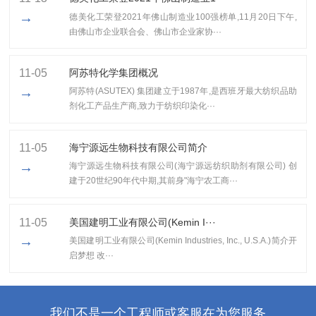
→
​德美化工荣登2021年佛山制造业100强榜单,11月20日下午,
由佛山市企业联合会、佛山市企业家协···
11-05
阿苏特化学集团概况
→
阿苏特(ASUTEX) 集团建立于1987年,是西班牙最大纺织品助
剂化工产品生产商,致力于纺织印染化···
11-05
海宁源远生物科技有限公司简介
→
海宁源远生物科技有限公司(海宁源远纺织助剂有限公司) 创
建于20世纪90年代中期,其前身"海宁农工商···
11-05
美国建明工业有限公司(Kemin I···
→
美国建明工业有限公司(Kemin Industries, Inc., U.S.A.)简介开
启梦想 改···
我们不是一个工程师或客服在为您服务