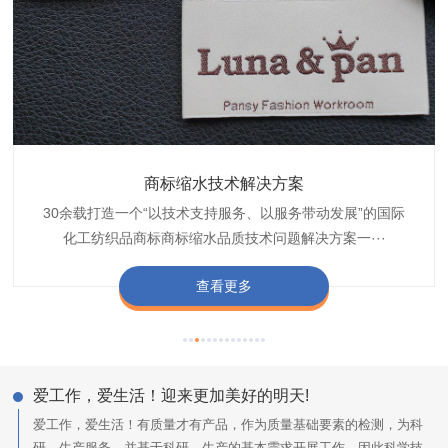
织带商标防水技术解决方案
服装颜色不匀技术解决方案
商标缩水技术解决方案
纺织品阻燃母粒
30余载打造一个“以技术支持服务、以服务带动发展”的国际
博准公司专注于织带商标防水技术解决方案30余载,励志于
博准是一家专注30余载设计研发织唛印唛商标、织带服装颜
博准致力于成为纺织品商标阻燃母粒剂,TF-W760,TF-W760
纺织品商标企业打造含油量超标品质技术问题解决方···
化工纺织品商标商标缩水品质技术问题解决方案一···
色不匀品质技术问题解决方案一站式服务提供商,技···
阻燃母粒剂加工定制服务实力提供商,···
查看更多
查看更多
查看更多
查看更多
爱工作，爱生活！迎来更加美好的明天!
爱工作，爱生活！有质量才有产品，作为质量基础要素的检测，为科
研、生产服务，并基于科研、生产的基本需求开展工作，因此科学技