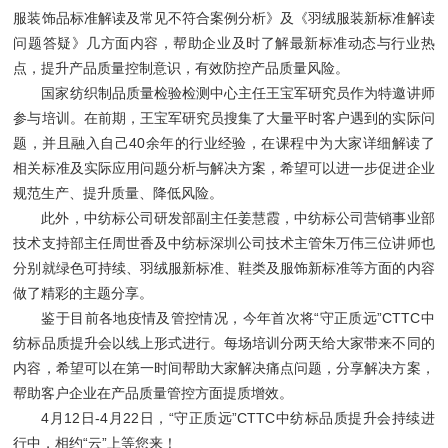
服装饰品标准解读及常见不符合案例分析》及《羽绒服装新标准解读
问题答疑》几方面内容，帮助企业及时了解最新标准动态与行业热
点，提升产品质量控制意识，有效防控产品质量风险。
国家纺织制品质量检验检测中心主任王宝军研究员作为特邀讲师
参与培训。在前期，王宝军研究员搜集了大量平时客户遇到的实际问
题，并且融入自己40余年的行业经验，在课程中为大家详细解读了
相关标准及实际应用问题分析与解决方案，希望可以进一步促进企业
规范生产、提升质量、降低风险。
此外，中纺标公司研发部副主任姜慧霞，中纺标公司营销事业部
技术支持部主任周世香及中纺标深圳公司技术主管朱万伟三位讲师也
分别就绿色可持续、羽绒服新标准、鞋类及服饰新标准等方面的内容
做了精彩的主题分享。
鉴于目前各地疫情及管控情况，今年首次将“守正质远”CTTC中
纺标品质提升会以线上形式进行。每场培训分两天给大家带来不同的
内容，希望可以在第一时间帮助大家解决痛点问题，分享解决方案，
帮助客户企业在产品质量管控方面提质增效。
4月12日-4月22日，“守正质远”CTTC中纺标品质提升会持续进
行中，相约“云”上等您来！