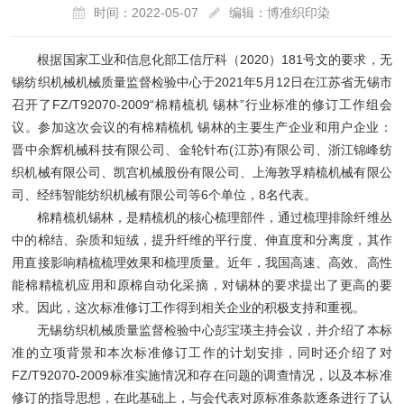
时间：2022-05-07
编辑：博准织印染
根据国家工业和信息化部工信厅科（2020）181号文的要求，无
锡纺织机械机械质量监督检验中心于2021年5月12日在江苏省无锡市
召开了FZ/T92070-2009“棉精梳机 锡林”行业标准的修订工作组会
议。参加这次会议的有棉精梳机 锡林的主要生产企业和用户企业：
晋中余辉机械科技有限公司、金轮针布(江苏)有限公司、浙江锦峰纺
织机械有限公司、凯宫机械股份有限公司、上海敦孚精梳机械有限公
司、经纬智能纺织机械有限公司等6个单位，8名代表。
棉精梳机锡林，是精梳机的核心梳理部件，通过梳理排除纤维丛
中的棉结、杂质和短绒，提升纤维的平行度、伸直度和分离度，其作
用直接影响精梳梳理效果和梳理质量。近年，我国高速、高效、高性
能棉精梳机应用和原棉自动化采摘，对锡林的要求提出了更高的要
求。因此，这次标准修订工作得到相关企业的积极支持和重视。
无锡纺织机械质量监督检验中心彭宝瑛主持会议，并介绍了本标
准的立项背景和本次标准修订工作的计划安排，同时还介绍了对
FZ/T92070-2009标准实施情况和存在问题的调查情况，以及本标准
修订的指导思想，在此基础上，与会代表对原标准条款逐条进行了认