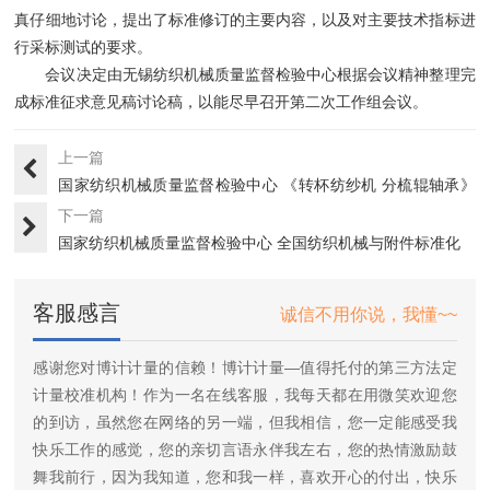
真仔细地讨论，提出了标准修订的主要内容，以及对主要技术指标进
行采标测试的要求。
会议决定由无锡纺织机械质量监督检验中心根据会议精神整理完
成标准征求意见稿讨论稿，以能尽早召开第二次工作组会议。
上一篇
国家纺织机械质量监督检验中心 《转杯纺纱机 分梳辊轴承》
纺···
下一篇
国家纺织机械质量监督检验中心 全国纺织机械与附件标准化
技术委···
客服感言
诚信不用你说，我懂~~
感谢您对博计计量的信赖！博计计量—值得托付的第三方法定
计量校准机构！作为一名在线客服，我每天都在用微笑欢迎您
的到访，虽然您在网络的另一端，但我相信，您一定能感受我
快乐工作的感觉，您的亲切言语永伴我左右，您的热情激励鼓
舞我前行，因为我知道，您和我一样，喜欢开心的付出，快乐