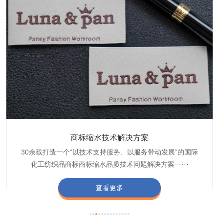
织带商标防水技术解决方案
服装颜色不匀技术解决方案
商标缩水技术解决方案
纺织品阻燃母粒
30余载打造一个“以技术支持服务、以服务带动发展”的国际
博准公司专注于织带商标防水技术解决方案30余载,励志于
博准是一家专注30余载设计研发织唛印唛商标、织带服装颜
博准致力于成为纺织品商标阻燃母粒剂,TF-W760,TF-W760
纺织品商标企业打造含油量超标品质技术问题解决方···
化工纺织品商标商标缩水品质技术问题解决方案一···
色不匀品质技术问题解决方案一站式服务提供商,技···
阻燃母粒剂加工定制服务实力提供商,···
查看更多
查看更多
查看更多
查看更多