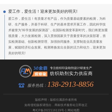
爱工作，爱生活！迎来更加美好的明天!
爱工作，爱生活！有质量才有产品，作为质量基础要素的检测，为科
研、生产服务，并基于科研、生产的基本需求开展工作，因此科学技
术被誉为“科学发展的探测器”，在国际检测变革新时代，我们将更加重
视质量，大力发展检测，深入贯彻国家关于质量变革的决策部署，夯
实检测基础、创新检测管理、加强协同服务、支撑制造业高质量发
展，赋能经济社会发展。检测将焕发出全新的活力和动力，迎来更加
美好的明天!
专注纺织印染助剂设计研发生产
纺织助剂实力供应商
138-2913-8856
服务热线：
版权声明：版权任属原作者所有
如有侵犯版权请指出，
商标技术服务
站立即改正
粤ICP备2022116119号-1
网站地图