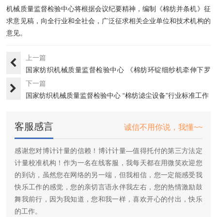
机械质量监督检验中心将根据会议纪要精神，编制《棉纺并条机》征
求意见稿，向全行业和全社会，广泛征求相关企业单位和技术机构的
意见。
上一篇
国家纺织机械质量监督检验中心 《棉纺环锭细纱机牵伸下罗
拉》行···
下一篇
国家纺织机械质量监督检验中心 “棉纺滤尘设备”行业标准工作
组···
客服感言
诚信不用你说，我懂~~
感谢您对博计计量的信赖！博计计量—值得托付的第三方法定
计量校准机构！作为一名在线客服，我每天都在用微笑欢迎您
的到访，虽然您在网络的另一端，但我相信，您一定能感受我
快乐工作的感觉，您的亲切言语永伴我左右，您的热情激励鼓
舞我前行，因为我知道，您和我一样，喜欢开心的付出，快乐
的工作。