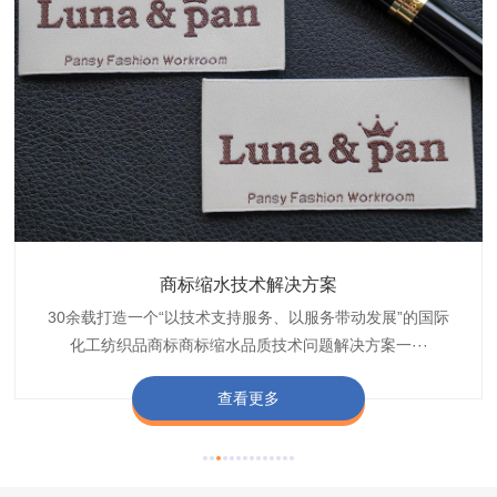
织带商标防水技术解决方案
服装颜色不匀技术解决方案
商标缩水技术解决方案
纺织品阻燃母粒
30余载打造一个“以技术支持服务、以服务带动发展”的国际
博准公司专注于织带商标防水技术解决方案30余载,励志于
博准是一家专注30余载设计研发织唛印唛商标、织带服装颜
博准致力于成为纺织品商标阻燃母粒剂,TF-W760,TF-W760
纺织品商标企业打造含油量超标品质技术问题解决方···
化工纺织品商标商标缩水品质技术问题解决方案一···
色不匀品质技术问题解决方案一站式服务提供商,技···
阻燃母粒剂加工定制服务实力提供商,···
查看更多
查看更多
查看更多
查看更多