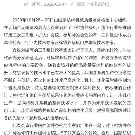
时间：2022-05-07
编辑：博准织印染
2020年10月28～29日由国家纺织机械质量监督检验中心组织，
在无锡市无锡逸园酒店会议室召开了《棉纺并条机》纺织行业标准修
订第二次工作组（扩大）会议。参加标准会议的有：工作组全体成员
单位代表，行业内技术专家及棉纺并条机用户单位技术专家。
会议对编写的工作组讨论稿逐条进行了深入、系统地讨论，与会
代表充分发表意见后，对标准条款作了适宜的调整。棉纺并条机是纺
纱流程中的主要设备。随着市场对纺织品质量要求和纺纱效率的提
升，纺纱设备的技术水平已有极大的提高，我国并条机生产企业通过
不断自主创新，不仅其输出速度已高速化，机电一体化及智能控制水
平也发展很快，特别是自调匀整控制技术得到普及。该标准的新修
订，将把近年来自主创新成果转化为行业标准的新内容，进一步规范
生产，提高棉纺并条机的整体技术水平，并作为未来技术发展的基
础，进一步促进棉纺并条机产品结构的优化升级，对提高我国纺纱设
备的先进水平起到很大的推动作用。
此次会议行业内棉纺并条机的专家们汇集在一起，对《棉纺并条
机》标准修订工作组讨论稿进行了认真热烈的讨论。会后，国家纺织