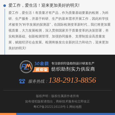
爱工作，爱生活！迎来更加美好的明天!
爱工作，爱生活！有质量才有产品，作为质量基础要素的检测，为科
研、生产服务，并基于科研、生产的基本需求开展工作，因此科学技
术被誉为“科学发展的探测器”，在国际检测变革新时代，我们将更加重
视质量，大力发展检测，深入贯彻国家关于质量变革的决策部署，夯
实检测基础、创新检测管理、加强协同服务、支撑制造业高质量发
展，赋能经济社会发展。检测将焕发出全新的活力和动力，迎来更加
美好的明天!
专注纺织印染助剂设计研发生产
纺织助剂实力供应商
138-2913-8856
服务热线：
版权声明：版权任属原作者所有
如有侵犯版权请指出，
商标技术服务
站立即改正
粤ICP备2022116119号-1
网站地图