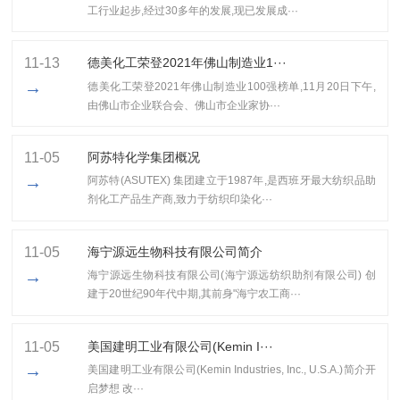
工行业起步,经过30多年的发展,现已发展成···
11-13
​德美化工荣登2021年佛山制造业1···
→
​德美化工荣登2021年佛山制造业100强榜单,11月20日下午,
由佛山市企业联合会、佛山市企业家协···
11-05
阿苏特化学集团概况
→
阿苏特(ASUTEX) 集团建立于1987年,是西班牙最大纺织品助
剂化工产品生产商,致力于纺织印染化···
11-05
海宁源远生物科技有限公司简介
→
海宁源远生物科技有限公司(海宁源远纺织助剂有限公司) 创
建于20世纪90年代中期,其前身"海宁农工商···
11-05
美国建明工业有限公司(Kemin I···
→
美国建明工业有限公司(Kemin Industries, Inc., U.S.A.)简介开
启梦想 改···