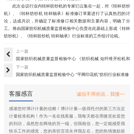
此次会议行业内转杯纺纱机的专家们云集在一起，对《转杯纺纱
机》、《转杯纺纱机 转杯轴承》标准修订草案进行了认真热烈的讨
论，达成共识，并确定了标准修订相关数据和主要内容，明确了分
工。将由国家纺织机械质量监督检验中心负责在此基础上形成《转杯
纺纱机》、《转杯纺纱机 转杯轴承》行业标准的工作组讨论稿。
上一篇
国家纺织机械质量监督检验中心 《纺织机械 短纤维开松机和
清棉···
下一篇
国家纺织机械质量监督检验中心 “平网印花机”纺织行业标准修
订···
客服感言
诚信不用你说，我懂~~
感谢您对博计计量的信赖！博计计量—值得托付的第三方法定
计量校准机构！作为一名在线客服，我每天都在用微笑欢迎您
的到访，虽然您在网络的另一端，但我相信，您一定能感受我
快乐工作的感觉，您的亲切言语永伴我左右，您的热情激励鼓