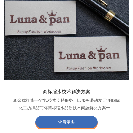
织带商标防水技术解决方案
服装颜色不匀技术解决方案
商标缩水技术解决方案
纺织品阻燃母粒
30余载打造一个“以技术支持服务、以服务带动发展”的国际
博准公司专注于织带商标防水技术解决方案30余载,励志于
博准是一家专注30余载设计研发织唛印唛商标、织带服装颜
博准致力于成为纺织品商标阻燃母粒剂,TF-W760,TF-W760
纺织品商标企业打造含油量超标品质技术问题解决方···
化工纺织品商标商标缩水品质技术问题解决方案一···
色不匀品质技术问题解决方案一站式服务提供商,技···
阻燃母粒剂加工定制服务实力提供商,···
查看更多
查看更多
查看更多
查看更多