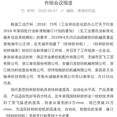
作组会议报道
时间：2022-05-07
编辑：博准织印染
根据工信厅科〔2018〕73号《工业和信息化部办公厅关于印发
2018 年第四批行业标准制修订计划的通知》（见工业通讯业标准化
服务信息系统网站）的要求，2019年4月25日由国家纺织机械质量监
督检验中心主持，在无锡市组建了《转杯纺纱机》、《转杯纺纱机
转杯轴承》纺织行业标准修订工作组，并召开了工作组第一次会议。
参加标准会议的有：保定市金桥纺机配件有限公司、无锡市宏飞工贸
有限公司、浙江泰坦股份有限公司、安徽日发纺织机械有限公司、浙
江精功科技股份有限公司、经纬智能纺织机械有限公司、新昌容天乐
轴承科技有限公司、常熟长城轴承有限公司等12家单位，共计15位
代表。
现代新型转杯纺纱机具有转杯速度高、自动化水平高、产品质量
高、产品适应性好等四大特点。近年来我国转杯纺纱这一纺纱技术得
到了突飞猛进的提高，转速从最初的3万r/min，现已突破15万
r/min。为适应转杯纺纱机的高速化、自动化、智能化的发展，修订
《转杯纺纱机》等相关行标显得十分必要。