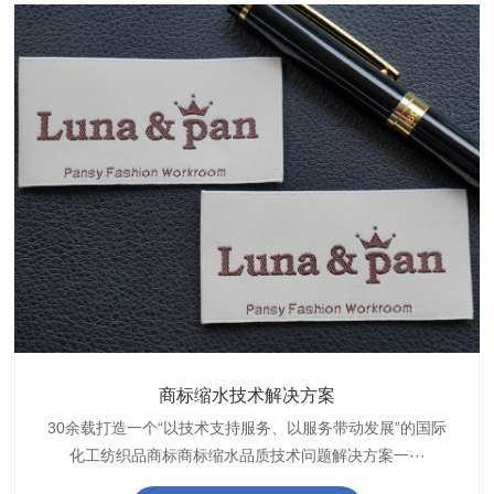
织带商标防水技术解决方案
服装颜色不匀技术解决方案
商标缩水技术解决方案
纺织品阻燃母粒
30余载打造一个“以技术支持服务、以服务带动发展”的国际
博准公司专注于织带商标防水技术解决方案30余载,励志于
博准是一家专注30余载设计研发织唛印唛商标、织带服装颜
博准致力于成为纺织品商标阻燃母粒剂,TF-W760,TF-W760
纺织品商标企业打造含油量超标品质技术问题解决方···
化工纺织品商标商标缩水品质技术问题解决方案一···
色不匀品质技术问题解决方案一站式服务提供商,技···
阻燃母粒剂加工定制服务实力提供商,···