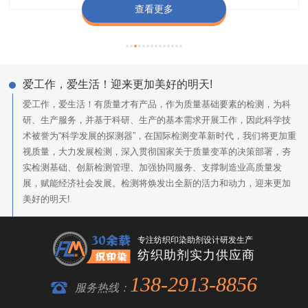
查看更多
查看更多
查看更多
查看更多
爱工作，爱生活！迎来更加美好的明天!
爱工作，爱生活！有质量才有产品，作为质量基础要素的检测，为科
研、生产服务，并基于科研、生产的基本需求开展工作，因此科学技
术被誉为“科学发展的探测器”，在国际检测变革新时代，我们将更加重
视质量，大力发展检测，深入贯彻国家关于质量变革的决策部署，夯
实检测基础、创新检测管理、加强协同服务、支撑制造业高质量发
展，赋能经济社会发展。检测将焕发出全新的活力和动力，迎来更加
美好的明天!
专注纺织印染助剂设计研发生产
纺织助剂实力供应商
138-2913-8856
服务热线：