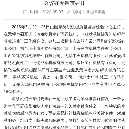
会议在无锡市召开
时间：2022-05-07
编辑：博准织印染
2015年7月22～23日由国家纺织机械质量监督检验中心主持，
在无锡市召开了《棉粗纱机牵伸下罗拉》、《粗纱悬锭锭翼》纺织行
业标准修订工作组会议。参加二项标准会议的有常州同和纺织机械有
限公司、东台润生纺机专件有限公司、上海良方机械专件有限公司、
山西经纬纺织机械专件有限公司、无锡中氏机械有限公、江苏省姜堰
市纺机配件厂、无锡成本机械有限公司、常州宝仁机械有限公司、无
锡飞达纺织机械配件厂等主要生产企业及天津宏大纺织机械有限公
司、赛特环球机械（青岛）有限公司 、河北太行机械工业有限公
司、无锡宏源机电科技有限公司等主机使用企业的专家共13个单位
16位代表。
粗纱机们专家们云集在一起回顾了该两项标准实施情况，一致认
为牵伸下罗拉是粗纱机牵伸装置中的关键牵伸专件之一，对纱线的牵
伸极为敏感也最为有效，而锭翼是粗纱机卷绕机构的关键专件，对粗
纱的条干均匀度、断头率影响较大；罗拉与锭翼的性能与质量的优劣
直接影响到粗纱成纱质量和纺织品质，而且他们在生产和制造中都有