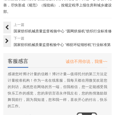
善，尽快形成《规范》（报批稿），按规定程序上报住房和城乡建设
部。
上一篇
国家纺织机械质量监督检验中心 “圆网烘燥机”纺织行业标准修
订···
下一篇
国家纺织机械质量监督检验中心 “棉纺环锭细纱机”行业标准第
二···
客服感言
诚信不用你说，我懂~~
感谢您对博计计量的信赖！博计计量—值得托付的第三方法定
计量校准机构！作为一名在线客服，我每天都在用微笑欢迎您
的到访，虽然您在网络的另一端，但我相信，您一定能感受我
快乐工作的感觉，您的亲切言语永伴我左右，您的热情激励鼓
舞我前行，因为我知道，您和我一样，喜欢开心的付出，快乐
的工作。