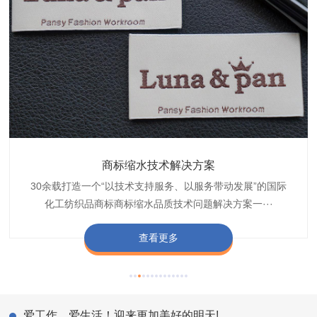
织带商标防水技术解决方案
服装颜色不匀技术解决方案
商标缩水技术解决方案
纺织品阻燃母粒
30余载打造一个“以技术支持服务、以服务带动发展”的国际
博准公司专注于织带商标防水技术解决方案30余载,励志于
博准是一家专注30余载设计研发织唛印唛商标、织带服装颜
博准致力于成为纺织品商标阻燃母粒剂,TF-W760,TF-W760
纺织品商标企业打造含油量超标品质技术问题解决方···
化工纺织品商标商标缩水品质技术问题解决方案一···
色不匀品质技术问题解决方案一站式服务提供商,技···
阻燃母粒剂加工定制服务实力提供商,···
查看更多
查看更多
查看更多
查看更多
爱工作，爱生活！迎来更加美好的明天!