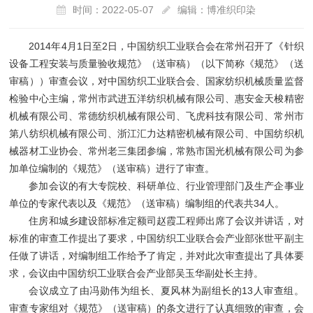
时间：2022-05-07
编辑：博准织印染
2014年4月1日至2日，中国纺织工业联合会在常州召开了《针织
设备工程安装与质量验收规范》（送审稿）（以下简称《规范》（送
审稿））审查会议，对中国纺织工业联合会、国家纺织机械质量监督
检验中心主编，常州市武进五洋纺织机械有限公司、惠安金天梭精密
机械有限公司、常德纺织机械有限公司、飞虎科技有限公司、常州市
第八纺织机械有限公司、浙江汇力达精密机械有限公司、中国纺织机
械器材工业协会、常州老三集团参编，常熟市国光机械有限公司为参
加单位编制的《规范》（送审稿）进行了审查。
参加会议的有大专院校、科研单位、行业管理部门及生产企事业
单位的专家代表以及《规范》（送审稿）编制组的代表共34人。
住房和城乡建设部标准定额司赵霞工程师出席了会议并讲话，对
标准的审查工作提出了要求，中国纺织工业联合会产业部张世平副主
任做了讲话，对编制组工作给予了肯定，并对此次审查提出了具体要
求，会议由中国纺织工业联合会产业部吴玉华副处长主持。
会议成立了由冯勋伟为组长、夏风林为副组长的13人审查组。
审查专家组对《规范》（送审稿）的条文进行了认真细致的审查，会