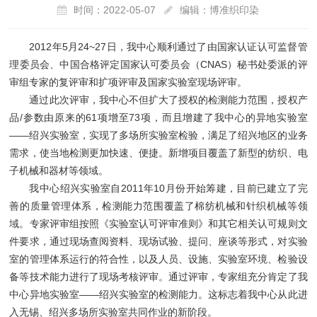
时间：2022-05-07
编辑：博准织印染
2012年5月24~27日，我中心顺利通过了由国家认证认可监督管
理委员会、中国合格评定国家认可委员会（CNAS）秘书处委派的评
审组专家的复评审和扩项评审及国家实验室现场评审。
通过此次评审，我中心不但扩大了授权的检测能力范围，授权产
品/参数由原来的61项增至73项，而且增建了我中心的异地实验室
——绍兴实验室，实现了多场所实验室检验，满足了绍兴地区的业务
需求，使当地检测更加快速、便捷。新增项目覆盖了新型的纺织、电
子机械和器材等领域。
我中心绍兴实验室自2011年10月份开始筹建，目前已建立了完
善的质量管理体系，检测能力范围覆盖了棉纺机械和针织机械等领
域。专家评审组按照《实验室认可评审准则》和其它相关认可规则文
件要求，通过现场查阅资料、现场试验、提问、座谈等形式，对实验
室的管理体系运行的符合性，以及人员、设施、实验室环境、检验设
备等技术能力进行了现场考核评审。通过评审，专家组充分肯定了我
中心异地实验室——绍兴实验室的检测能力。这标志着我中心从此进
入无锡、绍兴多场所实验室共同作业的新阶段。