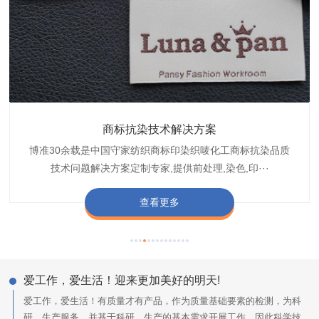
织带商标缩水技术解决方案
商标抗染技术解决方案
服装色差技术解决方案
纺织品商标固色剂
皮革湿摩擦增进剂
博准30余载是中国守家纺织商标印染织唛化工商标抗染品质
博准是一家专注30余载设计研发织唛印唛商标、织带织带商
博准30余载专注提供纺织品印唛、织唛织造服装色差品质问
博准经营多年是行业专业纺织品商标固色助剂,TJ-A622,TJ-
博准长期致力于皮革商标湿摩擦增进助剂TJ-A6588,湿摩擦
标缩水品质技术问题解决方案一站式服务提供商,匠···
技术问题解决方案定制专家,提供前处理,染色,印···
题技术解决方案一站式服务商,以其精湛的技术,科···
增进剂加工定制服务技术研究与应用,凭借丰···
A622,FSD,FSE商标固色剂加···
查看更多
查看更多
查看更多
查看更多
查看更多
爱工作，爱生活！迎来更加美好的明天!
爱工作，爱生活！有质量才有产品，作为质量基础要素的检测，为科
研、生产服务，并基于科研、生产的基本需求开展工作，因此科学技