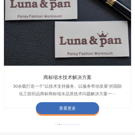
织带商标防水技术解决方案
服装颜色不匀技术解决方案
商标缩水技术解决方案
纺织品阻燃母粒
30余载打造一个“以技术支持服务、以服务带动发展”的国际
博准公司专注于织带商标防水技术解决方案30余载,励志于
博准是一家专注30余载设计研发织唛印唛商标、织带服装颜
博准致力于成为纺织品商标阻燃母粒剂,TF-W760,TF-W760
纺织品商标企业打造含油量超标品质技术问题解决方···
化工纺织品商标商标缩水品质技术问题解决方案一···
色不匀品质技术问题解决方案一站式服务提供商,技···
阻燃母粒剂加工定制服务实力提供商,···
查看更多
查看更多
查看更多
查看更多