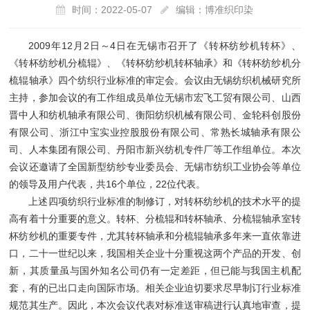
时间：2022-05-07
编辑：博准织印染
2009年12月2日～4日在无锡市召开了《转杯纺纱机转杯》、
《转杯纺纱机分梳辊》、《转杯纺纱机转杯轴承》和《转杯纺纱机分
梳辊轴承》四个纺织行业标准的审定会。会议由无锡纺织机械研究所
主持，参加会议的有工作组成员单位无锡市宏飞工贸有限公司、山西
晋中人和纺机轴承有限公司、衡阳纺织机械有限公司、金轮科创股份
有限公司、浙江中宝实业控股股份有限公司、常熟长城轴承有限公
司、人本集团有限公司、丹阳市新兴纺机专件厂等工作组单位。本次
会议还邀请了全国新型纺纱专业委员会、无锡市纺织工业协会等单位
的领导及用户代表，共16个单位，22位代表。
上述四项纺织行业标准的制修订，对转杯纺纱机的技术水平的提
高有着十分重要的意义。转杯、分梳辊和转杯轴承、分梳辊轴承室转
杯纺纱机的重要专件，尤其转杯轴承和分梳辊轴承多年来一直依靠进
口，二十一世纪以来，我国相关企业十分重视这两个产品的开发、创
新，其质量虽与国外知名公司仍有一定差距，但已能与我国主机配
套，有的已出口走向国际市场。相关企业迫切要求尽早制订行业标准
规范其生产。因此，本次会议代表对标准送审稿进行认真地审查，提