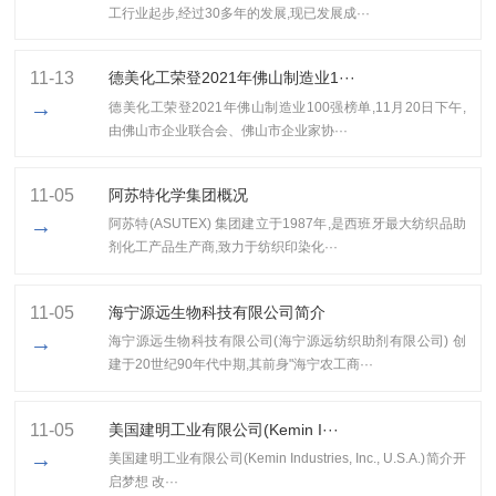
工行业起步,经过30多年的发展,现已发展成···
11-13
​德美化工荣登2021年佛山制造业1···
→
​德美化工荣登2021年佛山制造业100强榜单,11月20日下午,
由佛山市企业联合会、佛山市企业家协···
11-05
阿苏特化学集团概况
→
阿苏特(ASUTEX) 集团建立于1987年,是西班牙最大纺织品助
剂化工产品生产商,致力于纺织印染化···
11-05
海宁源远生物科技有限公司简介
→
海宁源远生物科技有限公司(海宁源远纺织助剂有限公司) 创
建于20世纪90年代中期,其前身"海宁农工商···
11-05
美国建明工业有限公司(Kemin I···
→
美国建明工业有限公司(Kemin Industries, Inc., U.S.A.)简介开
启梦想 改···