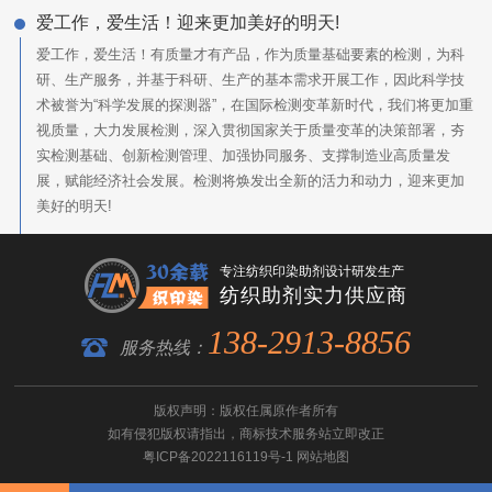
爱工作，爱生活！迎来更加美好的明天!
爱工作，爱生活！有质量才有产品，作为质量基础要素的检测，为科
研、生产服务，并基于科研、生产的基本需求开展工作，因此科学技
术被誉为“科学发展的探测器”，在国际检测变革新时代，我们将更加重
视质量，大力发展检测，深入贯彻国家关于质量变革的决策部署，夯
实检测基础、创新检测管理、加强协同服务、支撑制造业高质量发
展，赋能经济社会发展。检测将焕发出全新的活力和动力，迎来更加
美好的明天!
专注纺织印染助剂设计研发生产
纺织助剂实力供应商
138-2913-8856
服务热线：
版权声明：版权任属原作者所有
如有侵犯版权请指出，
商标技术服务
站立即改正
粤ICP备2022116119号-1
网站地图