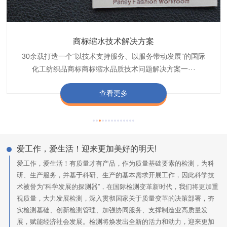
织带商标防水技术解决方案
服装颜色不匀技术解决方案
商标缩水技术解决方案
纺织品阻燃母粒
30余载打造一个“以技术支持服务、以服务带动发展”的国际
博准公司专注于织带商标防水技术解决方案30余载,励志于
博准是一家专注30余载设计研发织唛印唛商标、织带服装颜
博准致力于成为纺织品商标阻燃母粒剂,TF-W760,TF-W760
纺织品商标企业打造含油量超标品质技术问题解决方···
化工纺织品商标商标缩水品质技术问题解决方案一···
色不匀品质技术问题解决方案一站式服务提供商,技···
阻燃母粒剂加工定制服务实力提供商,···
查看更多
查看更多
查看更多
查看更多
爱工作，爱生活！迎来更加美好的明天!
爱工作，爱生活！有质量才有产品，作为质量基础要素的检测，为科
研、生产服务，并基于科研、生产的基本需求开展工作，因此科学技
术被誉为“科学发展的探测器”，在国际检测变革新时代，我们将更加重
视质量，大力发展检测，深入贯彻国家关于质量变革的决策部署，夯
实检测基础、创新检测管理、加强协同服务、支撑制造业高质量发
展，赋能经济社会发展。检测将焕发出全新的活力和动力，迎来更加