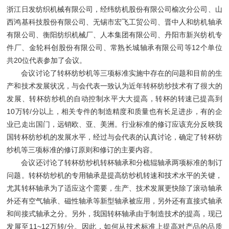
浙江日发纺织机械有限公司，经纬纺机股份有限公司榆次分公司、山
西鸿基科技股份有限公司、无锡市宏飞工贸公司、晋中人和纺机轴承
有限公司、衡阳纺织机械厂、人本集团有限公司、丹阳市新兴纺机专
件厂、金轮科创股份有限公司、常熟长城轴承有限公司等12个单位
共20位代表参加了会议。
会议讨论了转杯纺纱机等三项标准实施中存在的问题和目前的生
产和技术发展状况，与会代表一致认为近年转杯纺纱技术有了很大的
发展、转杯纺纱机的自动控制水平大大提高，转杯的转速已提高到
10万转/分以上，相关专件的制造精度和质量也有长足进步，有的企
业已走出国门，远销欧、亚、美洲。行业标准的修订应该充分反映我
国转杯纺纱机的发展水平，经过与会代表的认真讨论，确定了转杯纺
纱机等三项标准的修订原则和修订的主要内容。
会议还讨论了转杯纺纱机转杯轴承和分梳辊轴承两项标准的制订
问题。转杯纺纱机的专用轴承是提高纺纱机转速和技术水平的关键，
尤其转杯轴承为了适应这个需要，生产、技术发展更快除了滚动轴承
外还有空气轴承、磁性轴承等新型轴承被应用，另外还有直接式轴承
和间接式轴承之分。另外，我国转杯轴承由于制造技术的提高，现已
发展至11~12万转/分。因此，如何从技术标准上提高对产品的品质