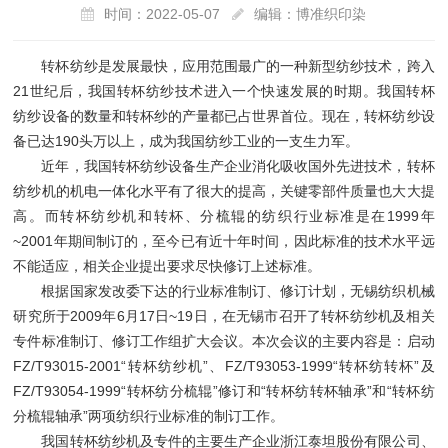
时间：2022-05-07
编辑：博准织印染
转杯纺纱是发展最快，应用范围最广的一种新型纺纱技术，跨入
21世纪后，我国转杯纺纱技术进入一个快速发展的时期。我国转杯
纺纱设备的数量和转杯纱的产量都已占世界首位。现在，转杯纺纱设
备已达190头万以上，成为我国纺纱工业的一支生力军。
近年，我国转杯纺纱设备生产企业消化吸收国外先进技术，转杯
纺纱机的机电一体化水平有了很大的提高，关键零部件质量也大大提
高。而转杯纺纱机和转杯、分梳辊的纺织行业标准是在1999年
~2001年期间制订的，至今已有近十年时间，因此标准的技术水平远
不能适应，相关企业提出要求尽快修订上述标准。
根据国家发改委下达的行业标准制订、修订计划，无锡纺织机械
研究所于2009年6月17日~19日，在无锡市召开了转杯纺纱机及相关
专件标准制订、修订工作组扩大会议。本次会议的主要内容是：启动
FZ/T93015-2001“转杯纺纱机”、FZ/T93053-1999“转杯纺转杯”及
FZ/T93054-1999“转杯纺分梳辊”修订和“转杯纺转杯轴承”和“转杯纺
分梳辊轴承”两项纺织行业标准的制订工作。
我国转杯纺纱机及专件的主要生产企业浙江泰坦股份有限公司、