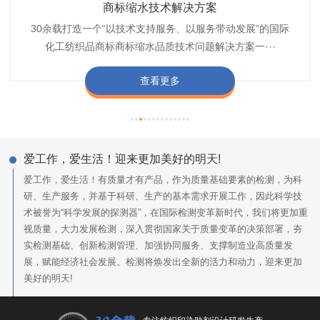
织带商标防水技术解决方案
服装颜色不匀技术解决方案
商标缩水技术解决方案
纺织品阻燃母粒
30余载打造一个“以技术支持服务、以服务带动发展”的国际
博准公司专注于织带商标防水技术解决方案30余载,励志于
博准是一家专注30余载设计研发织唛印唛商标、织带服装颜
博准致力于成为纺织品商标阻燃母粒剂,TF-W760,TF-W760
纺织品商标企业打造含油量超标品质技术问题解决方···
化工纺织品商标商标缩水品质技术问题解决方案一···
色不匀品质技术问题解决方案一站式服务提供商,技···
阻燃母粒剂加工定制服务实力提供商,···
查看更多
查看更多
查看更多
查看更多
爱工作，爱生活！迎来更加美好的明天!
爱工作，爱生活！有质量才有产品，作为质量基础要素的检测，为科
研、生产服务，并基于科研、生产的基本需求开展工作，因此科学技
术被誉为“科学发展的探测器”，在国际检测变革新时代，我们将更加重
视质量，大力发展检测，深入贯彻国家关于质量变革的决策部署，夯
实检测基础、创新检测管理、加强协同服务、支撑制造业高质量发
展，赋能经济社会发展。检测将焕发出全新的活力和动力，迎来更加
美好的明天!