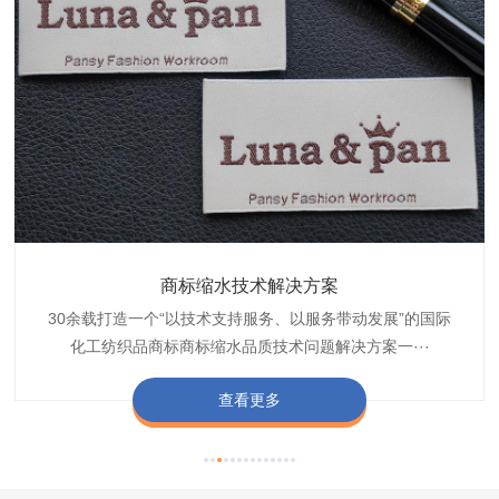
织带商标防水技术解决方案
服装颜色不匀技术解决方案
商标缩水技术解决方案
纺织品阻燃母粒
30余载打造一个“以技术支持服务、以服务带动发展”的国际
博准公司专注于织带商标防水技术解决方案30余载,励志于
博准是一家专注30余载设计研发织唛印唛商标、织带服装颜
博准致力于成为纺织品商标阻燃母粒剂,TF-W760,TF-W760
纺织品商标企业打造含油量超标品质技术问题解决方···
化工纺织品商标商标缩水品质技术问题解决方案一···
色不匀品质技术问题解决方案一站式服务提供商,技···
阻燃母粒剂加工定制服务实力提供商,···
查看更多
查看更多
查看更多
查看更多