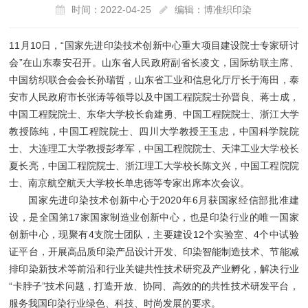
时间：2022-04-25
编辑：博准织印染
11月10日，“国家先进印染技术创新中心重大项目建设院士专家研讨
会”在山东泰安召开。山东省人民政府副省长凌文，国际纺联主席、
中国纺织联合会会长孙瑞哲，山东省工业和信息化厅厅长于海田，泰
安市人民政府市长张涛等领导以及中国工程院院士孙晋良、蒋士成，
中国工程院院士、东华大学校长俞建勇、中国工程院院士、浙江大学
教授陈纯，中国工程院院士、四川大学教授王玉忠，中国科学院院
士、大连理工大学教授彭孝军，中国工程院院士、天津工业大学校长
夏长亮，中国工程院院士、浙江理工大学校长陈文兴，中国工程院院
士、南京航空航天大学校长单忠德等专家出席本次会议。
国家先进印染技术创新中心于2020年6月获国家经信部批准建
设，是全国第17家国家制造业创新中心，也是印染行业的唯一国家
创新中心，现聚有4支院士团队，主要建设12个实验室、4个中试验
证平台，开展高品质印染产品设计开发、印染智能制造技术、节能减
排印染新技术等前沿和行业关键共性技术研究及产业孵化，解决行业
“卡脖子”技术问题，打造开放、协同、高效的的共性技术研发平台，
服务我国印染行业绿色、科技、时尚发展的要求。