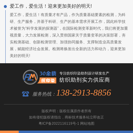
爱工作，爱生活！迎来更加美好的明天!
爱工作，爱生活！有质量才有产品，作为质量基础要素的检测，为科
研、生产服务，并基于科研、生产的基本需求开展工作，因此科学技
术被誉为“科学发展的探测器”，在国际检测变革新时代，我们将更加重
视质量，大力发展检测，深入贯彻国家关于质量变革的决策部署，夯
实检测基础、创新检测管理、加强协同服务、支撑制造业高质量发
展，赋能经济社会发展。检测将焕发出全新的活力和动力，迎来更加
美好的明天!
专注纺织印染助剂设计研发生产
纺织助剂实力供应商
138-2913-8856
服务热线：
版权声明：版权任属原作者所有
如有侵犯版权请指出，
商标技术服务
站立即改正
粤ICP备2022116119号-1
网站地图