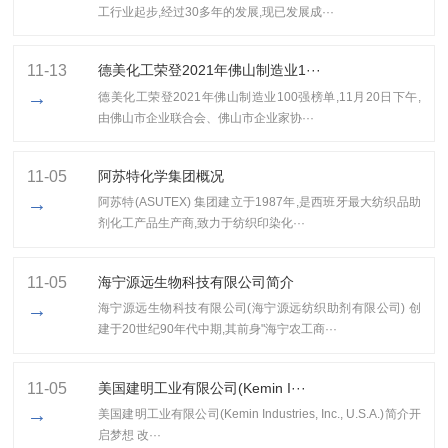
工行业起步,经过30多年的发展,现已发展成···
11-13
​德美化工荣登2021年佛山制造业1···
→
​德美化工荣登2021年佛山制造业100强榜单,11月20日下午,
由佛山市企业联合会、佛山市企业家协···
11-05
阿苏特化学集团概况
→
阿苏特(ASUTEX) 集团建立于1987年,是西班牙最大纺织品助
剂化工产品生产商,致力于纺织印染化···
11-05
海宁源远生物科技有限公司简介
→
海宁源远生物科技有限公司(海宁源远纺织助剂有限公司) 创
建于20世纪90年代中期,其前身"海宁农工商···
11-05
美国建明工业有限公司(Kemin I···
→
美国建明工业有限公司(Kemin Industries, Inc., U.S.A.)简介开
启梦想 改···