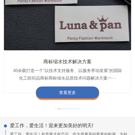
织带商标防水技术解决方案
服装颜色不匀技术解决方案
商标缩水技术解决方案
纺织品阻燃母粒
30余载打造一个“以技术支持服务、以服务带动发展”的国际
博准公司专注于织带商标防水技术解决方案30余载,励志于
博准是一家专注30余载设计研发织唛印唛商标、织带服装颜
博准致力于成为纺织品商标阻燃母粒剂,TF-W760,TF-W760
纺织品商标企业打造含油量超标品质技术问题解决方···
化工纺织品商标商标缩水品质技术问题解决方案一···
色不匀品质技术问题解决方案一站式服务提供商,技···
阻燃母粒剂加工定制服务实力提供商,···
查看更多
查看更多
查看更多
查看更多
爱工作，爱生活！迎来更加美好的明天!
爱工作，爱生活！有质量才有产品，作为质量基础要素的检测，为科