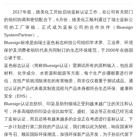
2017年底，德美化工开始启动蓝标认证工作，在公司有关部门
的组织协调和密切配合下，6月份，德美化工顺利通过了瑞士蓝标公
司的工厂审核，正式成为蓝标公司的合作伙伴（Bluesign
SystemPartner）。
Bluesign标准是由瑞士蓝色标志科技公司组织学术界、工业界、环境
保护及消费者组织代表共同制订的生态环保规范，于2000年在德国
公诸于世。
蓝色标志认证（简称Bluesign认证）需测试所有的原料输入，包括原
材料、化学成分、水资源和能源等方面，每个生产步骤都要进行评
估，在投产前就消除潜在的有害物质，而非仅仅着重于测试成品。通
过认证的产品代表着其制造流程与产品本身都符合生态环保、健康和
安全（EHS）。
Bluesign认证在纺织、印染及助剂领域正受到越来越广泛的关注和认
可，许多高端纺织印染企业比如华宝、盛虹、溢达等正在或已经完成
了蓝标认证，而且还将有越来越多的企业正在考虑进行蓝标认证。下
一步计划进行第二阶段的产品认证，我们将以此为契机，响应国家环
保号召、顺应国际环保潮流，加强环保新产品开发，为子孙后代留下