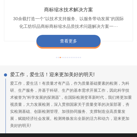
织带商标防水技术解决方案
服装颜色不匀技术解决方案
商标缩水技术解决方案
纺织品阻燃母粒
30余载打造一个“以技术支持服务、以服务带动发展”的国际
博准公司专注于织带商标防水技术解决方案30余载,励志于
博准是一家专注30余载设计研发织唛印唛商标、织带服装颜
博准致力于成为纺织品商标阻燃母粒剂,TF-W760,TF-W760
纺织品商标企业打造含油量超标品质技术问题解决方···
化工纺织品商标商标缩水品质技术问题解决方案一···
色不匀品质技术问题解决方案一站式服务提供商,技···
阻燃母粒剂加工定制服务实力提供商,···
查看更多
查看更多
查看更多
查看更多
爱工作，爱生活！迎来更加美好的明天!
爱工作，爱生活！有质量才有产品，作为质量基础要素的检测，为科
研、生产服务，并基于科研、生产的基本需求开展工作，因此科学技
术被誉为“科学发展的探测器”，在国际检测变革新时代，我们将更加重
视质量，大力发展检测，深入贯彻国家关于质量变革的决策部署，夯
实检测基础、创新检测管理、加强协同服务、支撑制造业高质量发
展，赋能经济社会发展。检测将焕发出全新的活力和动力，迎来更加
美好的明天!