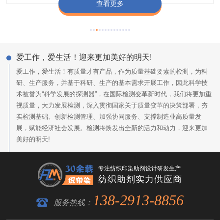
查看更多
查看更多
查看更多
查看更多
爱工作，爱生活！迎来更加美好的明天!
爱工作，爱生活！有质量才有产品，作为质量基础要素的检测，为科
研、生产服务，并基于科研、生产的基本需求开展工作，因此科学技
术被誉为“科学发展的探测器”，在国际检测变革新时代，我们将更加重
视质量，大力发展检测，深入贯彻国家关于质量变革的决策部署，夯
实检测基础、创新检测管理、加强协同服务、支撑制造业高质量发
展，赋能经济社会发展。检测将焕发出全新的活力和动力，迎来更加
美好的明天!
专注纺织印染助剂设计研发生产
纺织助剂实力供应商
138-2913-8856
服务热线：