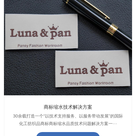
织带商标防水技术解决方案
服装颜色不匀技术解决方案
商标缩水技术解决方案
纺织品阻燃母粒
30余载打造一个“以技术支持服务、以服务带动发展”的国际
博准公司专注于织带商标防水技术解决方案30余载,励志于
博准是一家专注30余载设计研发织唛印唛商标、织带服装颜
博准致力于成为纺织品商标阻燃母粒剂,TF-W760,TF-W760
纺织品商标企业打造含油量超标品质技术问题解决方···
化工纺织品商标商标缩水品质技术问题解决方案一···
色不匀品质技术问题解决方案一站式服务提供商,技···
阻燃母粒剂加工定制服务实力提供商,···