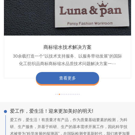
织带商标防水技术解决方案
服装颜色不匀技术解决方案
商标缩水技术解决方案
纺织品阻燃母粒
30余载打造一个“以技术支持服务、以服务带动发展”的国际
博准公司专注于织带商标防水技术解决方案30余载,励志于
博准是一家专注30余载设计研发织唛印唛商标、织带服装颜
博准致力于成为纺织品商标阻燃母粒剂,TF-W760,TF-W760
纺织品商标企业打造含油量超标品质技术问题解决方···
化工纺织品商标商标缩水品质技术问题解决方案一···
色不匀品质技术问题解决方案一站式服务提供商,技···
阻燃母粒剂加工定制服务实力提供商,···
查看更多
查看更多
查看更多
查看更多
爱工作，爱生活！迎来更加美好的明天!
爱工作，爱生活！有质量才有产品，作为质量基础要素的检测，为科
研、生产服务，并基于科研、生产的基本需求开展工作，因此科学技
术被誉为“科学发展的探测器”，在国际检测变革新时代，我们将更加重