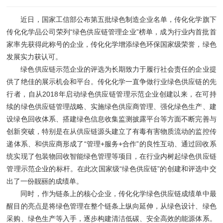
近日，国家工信部公布第五批绿色制造企业名单，传化化学旗下
传化化学品公司荣列“绿色供应链管理企业”榜单，成为行业内首批首
家率先获得此称号的企业，传化化学增添绿色环保国家级荣誉，绿色
发展实力获认可。
绿色供应链示范企业的评选为长期致力于履行社会责任的企业提
供了绝佳的展示机会和平台。传化化学一直争做行业绿色供应链的先
行者，自从2018年启动绿色供应链管理示范企业创建以来，在可持
续的绿色供应链管理战略、实施绿色供应商管理、强化绿色生产、建
设绿色回收体系、搭建绿色信息收集监测披露平台等方面不断完善与
创新突破，特别是在从供应链源头建立了有毒有害物质流动的监控传
递体系、和供应商形成了“管理+服务+合作”的良性互动、通过回收系
统实现了包装物回收智能绿色管理等项目，在行业内树起绿色供应链
管理示范企业的标杆。在此次国家级“绿色供应链”的创建和评选中交
出了一份靓丽的成绩单。
同时，作为链条上的核心企业，传化化学绿色供应链成绩单中最
醒目的亮点是将绿色管理在整个链条上纵向延伸，从绿色设计、绿色
采购、绿色生产等入手，逐步构建清洁低碳、安全高效的能源体系。