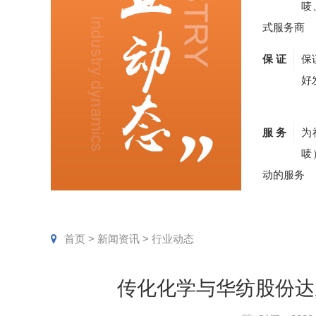
唛
式服务商
保 证
保
好
服 务
为
唛
动的服务
首页
>
新闻资讯
>
行业动态
传化化学与华纺股份达