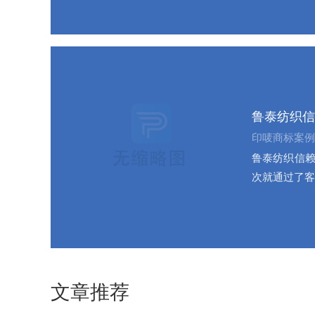
鲁泰纺织信
印唛商标案例
鲁泰纺织信赖
次就通过了客
文章推荐