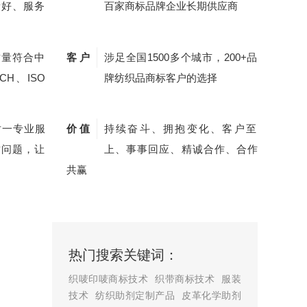
量好、服务
百家商标品牌企业长期供应商
质量符合中
客 户
涉足全国1500多个城市，200+品
CH、ISO
牌纺织品商标客户的选择
对一专业服
价 值
持续奋斗、拥抱变化、客户至
质问题，让
上、事事回应、精诚合作、合作
共赢
热门搜索关键词：
织唛印唛商标技术
织带商标技术
服装
技术
纺织助剂定制产品
皮革化学助剂