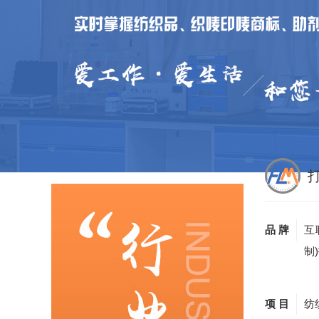
品 牌
互
制
项 目
纺