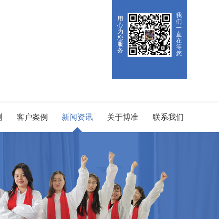
我
用
们
心
一
为
直
您
在
服
等
务
您
测
客户案例
新闻资讯
关于博准
联系我们