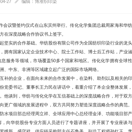
04-27
编辑：博准织印染
合作会议暨签约仪式在山东滨州举行。传化化学集团总裁周家海和华
方在深度战略合作协议书上签字。
起坚实的合作基础。华纺股份有限公司作为全国纺织印染行业的龙
，拥有国家认定企业技术中心、院士工作站、博士后工作站，产业
息服务等领域，市场覆盖50多个国家和地区。传化化学拥有全球
洲、中东、非洲等区域建立起广泛的国际市场网络。
互补的企业，在面向未来的合作发展中，在染料、助剂以及相关的
份党委书记、董事长王力民在讲话中，着重介绍了本企业整体发展
。他谈到，华纺与传化化学在互信基础上的深度战略合作，对于双
向更广领域的发展进程中，双方共同努力塑造深度战略合作的典范
防水项目部总经理周立祥、全球应用中心总经理金泽、功能项目部
容，向华纺股份专业方面人员进行了专题讲座，并开展了专业座谈
罗维新、盛守祥，供应链采购部主任石鲁美，副总工程师孙红玉、