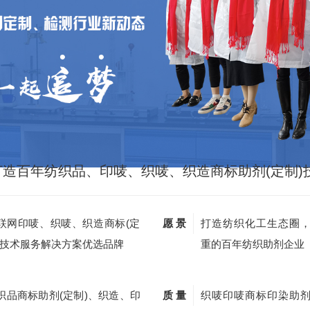
打造百年纺织品、印唛、织唛、织造商标助剂(定制)
联网印唛、织唛、织造商标(定
愿 景
打造纺织化工生态圈
)技术服务解决方案优选品牌
重的百年纺织助剂企业
织品商标助剂(定制)、织造、印
质 量
织唛印唛商标印染助