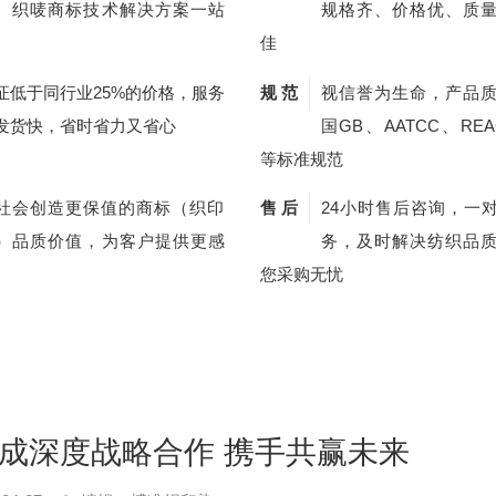
、织唛商标技术解决方案一站
规格齐、价格优、质
佳
证低于同行业25%的价格，服务
规 范
视信誉为生命，产品
发货快，省时省力又省心
国GB、AATCC、REA
等标准规范
社会创造更保值的商标（织印
售 后
24小时售后咨询，一
）品质价值，为客户提供更感
务，及时解决纺织品
您采购无忧
成深度战略合作 携手共赢未来