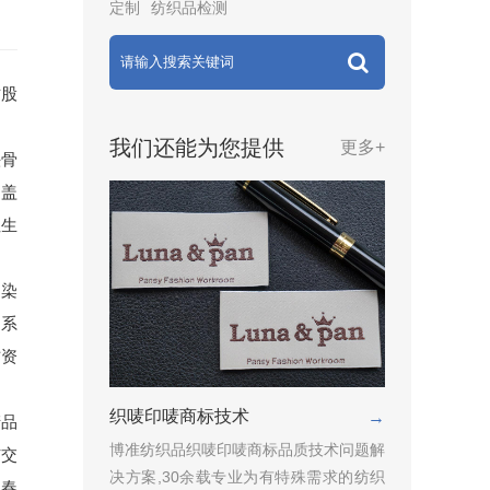
定制
纺织品检测
纺股
我们还能为您提供
更多+
头骨
涵盖
性生
印染
，系
方资
。
织唛印唛商标技术
→
产品
博准纺织品织唛印唛商标品质技术问题解
与交
决方案,30余载专业为有特殊需求的纺织
李春