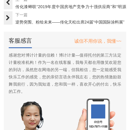
传化漆蝉联“2019年度中国房地产竞争力十强供应商”和“明源
···
下一篇
逆势突围、粉绘未来——传化天松出席24届“中国国际涂料展”
客服感言
诚信不用你说，我懂~~
感谢您对博计计量的信赖！博计计量—值得托付的第三方法定
计量校准机构！作为一名在线客服，我每天都在用微笑欢迎您
的到访，虽然您在网络的另一端，但我相信，您一定能感受我
快乐工作的感觉，您的亲切言语永伴我左右，您的热情激励鼓
舞我前行，因为我知道，您和我一样，喜欢开心的付出，快乐
的工作。