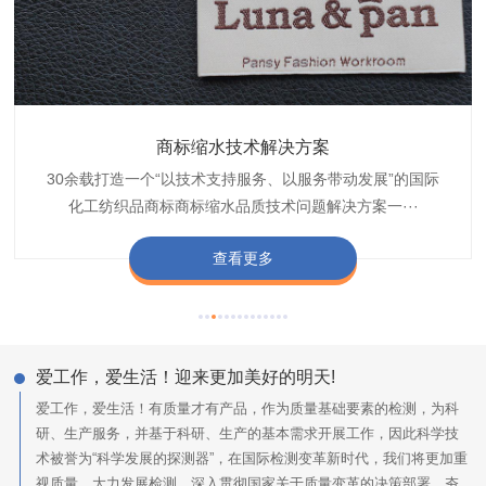
织带商标防水技术解决方案
服装颜色不匀技术解决方案
商标缩水技术解决方案
纺织品阻燃母粒
30余载打造一个“以技术支持服务、以服务带动发展”的国际
博准公司专注于织带商标防水技术解决方案30余载,励志于
博准是一家专注30余载设计研发织唛印唛商标、织带服装颜
博准致力于成为纺织品商标阻燃母粒剂,TF-W760,TF-W760
纺织品商标企业打造含油量超标品质技术问题解决方···
化工纺织品商标商标缩水品质技术问题解决方案一···
色不匀品质技术问题解决方案一站式服务提供商,技···
阻燃母粒剂加工定制服务实力提供商,···
查看更多
查看更多
查看更多
查看更多
爱工作，爱生活！迎来更加美好的明天!
爱工作，爱生活！有质量才有产品，作为质量基础要素的检测，为科
研、生产服务，并基于科研、生产的基本需求开展工作，因此科学技
术被誉为“科学发展的探测器”，在国际检测变革新时代，我们将更加重
视质量，大力发展检测，深入贯彻国家关于质量变革的决策部署，夯