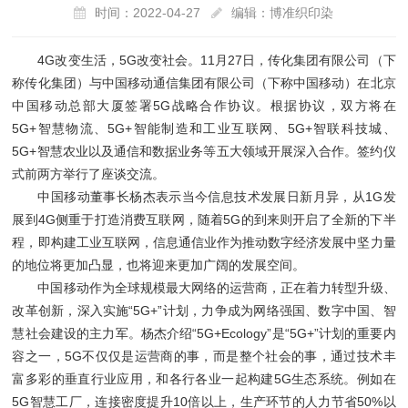
时间：2022-04-27
编辑：博准织印染
4G改变生活，5G改变社会。11月27日，传化集团有限公司（下
称传化集团）与中国移动通信集团有限公司（下称中国移动）在北京
中国移动总部大厦签署5G战略合作协议。根据协议，双方将在
5G+智慧物流、5G+智能制造和工业互联网、5G+智联科技城、
5G+智慧农业以及通信和数据业务等五大领域开展深入合作。签约仪
式前两方举行了座谈交流。
中国移动董事长杨杰表示当今信息技术发展日新月异，从1G发
展到4G侧重于打造消费互联网，随着5G的到来则开启了全新的下半
程，即构建工业互联网，信息通信业作为推动数字经济发展中坚力量
的地位将更加凸显，也将迎来更加广阔的发展空间。
中国移动作为全球规模最大网络的运营商，正在着力转型升级、
改革创新，深入实施“5G+”计划，力争成为网络强国、数字中国、智
慧社会建设的主力军。杨杰介绍“5G+Ecology”是“5G+”计划的重要内
容之一，5G不仅仅是运营商的事，而是整个社会的事，通过技术丰
富多彩的垂直行业应用，和各行各业一起构建5G生态系统。例如在
5G智慧工厂，连接密度提升10倍以上，生产环节的人力节省50%以