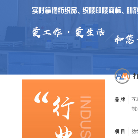
品 牌
互
制
项 目
纺