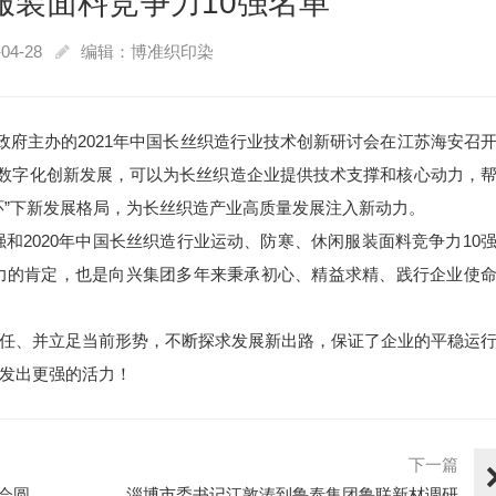
服装面料竞争力10强名单
04-28
编辑：博准织印染
政府主办的2021年中国长丝织造行业技术创新研讨会在江苏海安召
业数字化创新发展，可以为长丝织造企业提供技术支撑和核心动力，
环”下新发展格局，为长丝织造产业高质量发展注入新动力。
强和2020年中国长丝织造行业运动、防寒、休闲服装面料竞争力10
实力的肯定，也是向兴集团多年来秉承初心、精益求精、践行企业使
任、并立足当前形势，不断探求发展新出路，保证了企业的平稳运
发出更强的活力！
下一篇
动会圆
淄博市委书记江敦涛到鲁泰集团鲁联新材调研