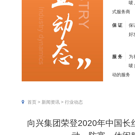
唛
式服务商
保 证
保
好
服 务
为
唛
动的服务
首页
>
新闻资讯
>
行业动态
向兴集团荣登2020年中国长