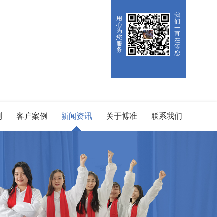
我
用
们
心
一
为
直
您
在
服
等
务
您
测
客户案例
新闻资讯
关于博准
联系我们