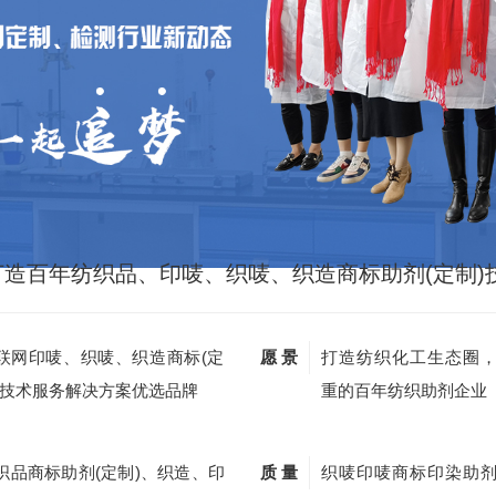
打造百年纺织品、印唛、织唛、织造商标助剂(定制)
联网印唛、织唛、织造商标(定
愿 景
打造纺织化工生态圈
)技术服务解决方案优选品牌
重的百年纺织助剂企业
织品商标助剂(定制)、织造、印
质 量
织唛印唛商标印染助