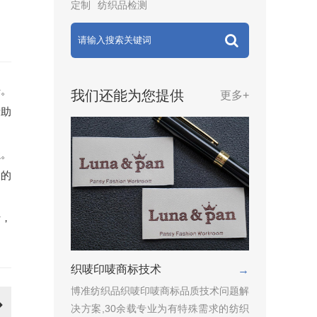
定制
纺织品检测
开。
我们还能为您提供
更多+
帮助
强。
命的
行，
织唛印唛商标技术
→
博准纺织品织唛印唛商标品质技术问题解
决方案,30余载专业为有特殊需求的纺织