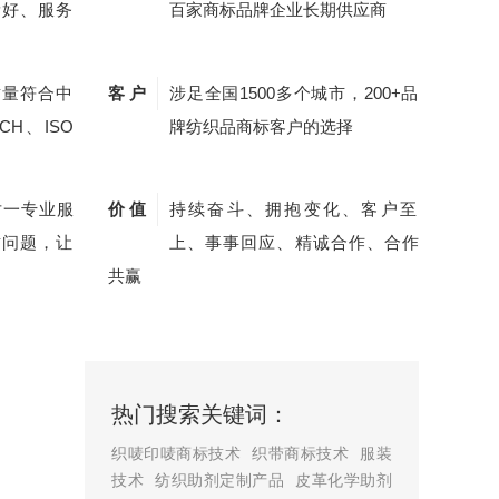
量好、服务
百家商标品牌企业长期供应商
质量符合中
客 户
涉足全国1500多个城市，200+品
CH、ISO
牌纺织品商标客户的选择
对一专业服
价 值
持续奋斗、拥抱变化、客户至
质问题，让
上、事事回应、精诚合作、合作
共赢
热门搜索关键词：
织唛印唛商标技术
织带商标技术
服装
技术
纺织助剂定制产品
皮革化学助剂