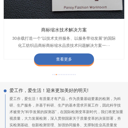
织带商标防水技术解决方案
服装颜色不匀技术解决方案
商标缩水技术解决方案
纺织品阻燃母粒
30余载打造一个“以技术支持服务、以服务带动发展”的国际
博准公司专注于织带商标防水技术解决方案30余载,励志于
博准是一家专注30余载设计研发织唛印唛商标、织带服装颜
博准致力于成为纺织品商标阻燃母粒剂,TF-W760,TF-W760
纺织品商标企业打造含油量超标品质技术问题解决方···
化工纺织品商标商标缩水品质技术问题解决方案一···
色不匀品质技术问题解决方案一站式服务提供商,技···
阻燃母粒剂加工定制服务实力提供商,···
查看更多
查看更多
查看更多
查看更多
爱工作，爱生活！迎来更加美好的明天!
爱工作，爱生活！有质量才有产品，作为质量基础要素的检测，为科
研、生产服务，并基于科研、生产的基本需求开展工作，因此科学技
术被誉为“科学发展的探测器”，在国际检测变革新时代，我们将更加重
视质量，大力发展检测，深入贯彻国家关于质量变革的决策部署，夯
实检测基础、创新检测管理、加强协同服务、支撑制造业高质量发