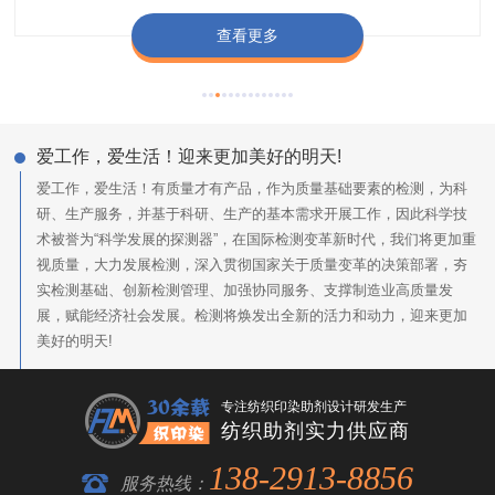
查看更多
查看更多
查看更多
查看更多
爱工作，爱生活！迎来更加美好的明天!
爱工作，爱生活！有质量才有产品，作为质量基础要素的检测，为科
研、生产服务，并基于科研、生产的基本需求开展工作，因此科学技
术被誉为“科学发展的探测器”，在国际检测变革新时代，我们将更加重
视质量，大力发展检测，深入贯彻国家关于质量变革的决策部署，夯
实检测基础、创新检测管理、加强协同服务、支撑制造业高质量发
展，赋能经济社会发展。检测将焕发出全新的活力和动力，迎来更加
美好的明天!
专注纺织印染助剂设计研发生产
纺织助剂实力供应商
138-2913-8856
服务热线：