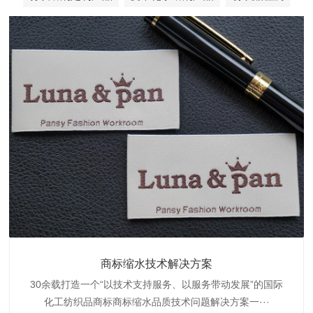
织带商标防水技术解决方案
服装颜色不匀技术解决方案
商标缩水技术解决方案
纺织品阻燃母粒
30余载打造一个“以技术支持服务、以服务带动发展”的国际
博准公司专注于织带商标防水技术解决方案30余载,励志于
博准是一家专注30余载设计研发织唛印唛商标、织带服装颜
博准致力于成为纺织品商标阻燃母粒剂,TF-W760,TF-W760
纺织品商标企业打造含油量超标品质技术问题解决方···
化工纺织品商标商标缩水品质技术问题解决方案一···
色不匀品质技术问题解决方案一站式服务提供商,技···
阻燃母粒剂加工定制服务实力提供商,···