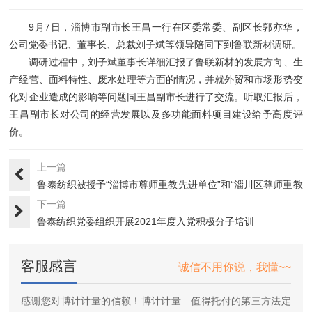
9月7日，淄博市副市长王昌一行在区委常委、副区长郭亦华，
公司党委书记、董事长、总裁刘子斌等领导陪同下到鲁联新材调研。
调研过程中，刘子斌董事长详细汇报了鲁联新材的发展方向、生
产经营、面料特性、废水处理等方面的情况，并就外贸和市场形势变
化对企业造成的影响等问题同王昌副市长进行了交流。听取汇报后，
王昌副市长对公司的经营发展以及多功能面料项目建设给予高度评
价。
上一篇
鲁泰纺织被授予“淄博市尊师重教先进单位”和“淄川区尊师重教
企···
下一篇
鲁泰纺织党委组织开展2021年度入党积极分子培训
客服感言
诚信不用你说，我懂~~
感谢您对博计计量的信赖！博计计量—值得托付的第三方法定