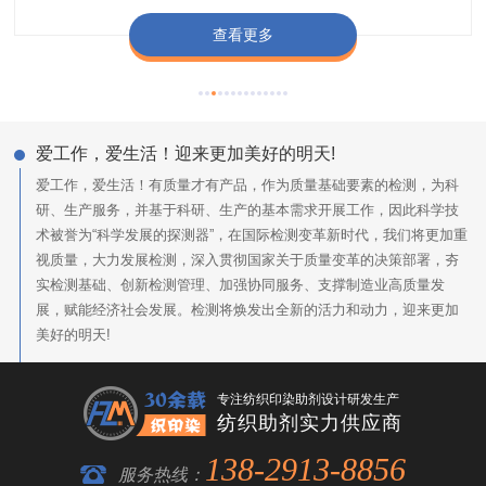
查看更多
查看更多
查看更多
查看更多
爱工作，爱生活！迎来更加美好的明天!
爱工作，爱生活！有质量才有产品，作为质量基础要素的检测，为科
研、生产服务，并基于科研、生产的基本需求开展工作，因此科学技
术被誉为“科学发展的探测器”，在国际检测变革新时代，我们将更加重
视质量，大力发展检测，深入贯彻国家关于质量变革的决策部署，夯
实检测基础、创新检测管理、加强协同服务、支撑制造业高质量发
展，赋能经济社会发展。检测将焕发出全新的活力和动力，迎来更加
美好的明天!
专注纺织印染助剂设计研发生产
纺织助剂实力供应商
138-2913-8856
服务热线：