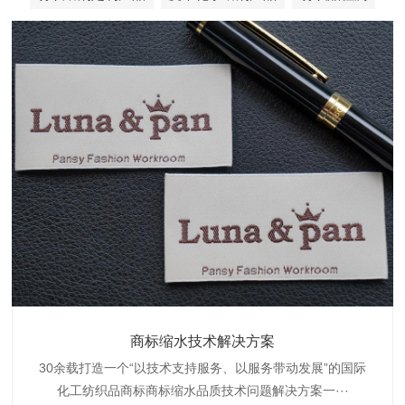
织带商标防水技术解决方案
服装颜色不匀技术解决方案
商标缩水技术解决方案
纺织品阻燃母粒
30余载打造一个“以技术支持服务、以服务带动发展”的国际
博准公司专注于织带商标防水技术解决方案30余载,励志于
博准是一家专注30余载设计研发织唛印唛商标、织带服装颜
博准致力于成为纺织品商标阻燃母粒剂,TF-W760,TF-W760
纺织品商标企业打造含油量超标品质技术问题解决方···
化工纺织品商标商标缩水品质技术问题解决方案一···
色不匀品质技术问题解决方案一站式服务提供商,技···
阻燃母粒剂加工定制服务实力提供商,···