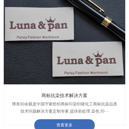
织带商标缩水技术解决方案
商标抗染技术解决方案
服装色差技术解决方案
纺织品商标固色剂
皮革湿摩擦增进剂
博准30余载是中国守家纺织商标印染织唛化工商标抗染品质
博准是一家专注30余载设计研发织唛印唛商标、织带织带商
博准30余载专注提供纺织品印唛、织唛织造服装色差品质问
博准经营多年是行业专业纺织品商标固色助剂,TJ-A622,TJ-
博准长期致力于皮革商标湿摩擦增进助剂TJ-A6588,湿摩擦
标缩水品质技术问题解决方案一站式服务提供商,匠···
技术问题解决方案定制专家,提供前处理,染色,印···
题技术解决方案一站式服务商,以其精湛的技术,科···
增进剂加工定制服务技术研究与应用,凭借丰···
A622,FSD,FSE商标固色剂加···
查看更多
查看更多
查看更多
查看更多
查看更多