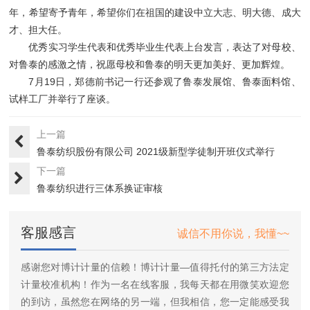
年，希望寄予青年，希望你们在祖国的建设中立大志、明大德、成大
才、担大任。
优秀实习学生代表和优秀毕业生代表上台发言，表达了对母校、
对鲁泰的感激之情，祝愿母校和鲁泰的明天更加美好、更加辉煌。
7月19日，郑德前书记一行还参观了鲁泰发展馆、鲁泰面料馆、
试样工厂并举行了座谈。
上一篇
鲁泰纺织股份有限公司 2021级新型学徒制开班仪式举行
下一篇
鲁泰纺织进行三体系换证审核
客服感言
诚信不用你说，我懂~~
感谢您对博计计量的信赖！博计计量—值得托付的第三方法定
计量校准机构！作为一名在线客服，我每天都在用微笑欢迎您
的到访，虽然您在网络的另一端，但我相信，您一定能感受我