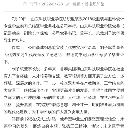
时间：2022-04-28
编辑：博准织印染
7月20日，山东科技职业学院纺织服装系2018级服装与服饰设计
专业学生实习总结暨毕业典礼在公司举行。山东科技职业学院党委书
记郑德前，副院长李保城，公司党委书记、董事长、总裁刘子斌等领
导出席典礼。
仪式上，公司商成钢总监宣读了优秀实习生名单，刘子斌董事长
为优秀实习生代表颁发了纪念品，郑德前书记为学生颁发了毕业证
书。
刘子斌董事长说，多年来，鲁泰集团和山东科技职业学院在校企
育人平台搭建、人才培养和交流、教育培训等方面开展了全方位、多
领域、深层次的合作。下一步，校企双方将在产教融合、工学结合的
大背景下，继续深化合作，实现更高质量的发展。希望全体同学要树
立远大的人生理想和正确的世界观、人生观、价值观，在学习中涵养
品格、提升素质，在实践中磨炼意志、增长才干，时刻准备着为祖国
的现代化建设，为中华民族的伟大复兴贡献力量。
郑德前书记在仪式上讲话，他希望毕业生们要坚定理想信念，永
葆学习的劲头；磨炼自身本领，弘扬工匠精神。他说，未来属于青