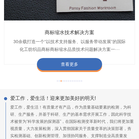
织带商标防水技术解决方案
服装颜色不匀技术解决方案
商标缩水技术解决方案
纺织品阻燃母粒
30余载打造一个“以技术支持服务、以服务带动发展”的国际
博准公司专注于织带商标防水技术解决方案30余载,励志于
博准是一家专注30余载设计研发织唛印唛商标、织带服装颜
博准致力于成为纺织品商标阻燃母粒剂,TF-W760,TF-W760
纺织品商标企业打造含油量超标品质技术问题解决方···
化工纺织品商标商标缩水品质技术问题解决方案一···
色不匀品质技术问题解决方案一站式服务提供商,技···
阻燃母粒剂加工定制服务实力提供商,···
查看更多
查看更多
查看更多
查看更多
爱工作，爱生活！迎来更加美好的明天!
爱工作，爱生活！有质量才有产品，作为质量基础要素的检测，为科
研、生产服务，并基于科研、生产的基本需求开展工作，因此科学技
术被誉为“科学发展的探测器”，在国际检测变革新时代，我们将更加重
视质量，大力发展检测，深入贯彻国家关于质量变革的决策部署，夯
实检测基础、创新检测管理、加强协同服务、支撑制造业高质量发