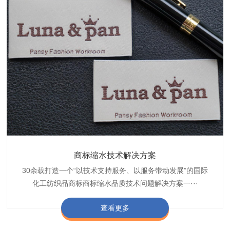
织带商标防水技术解决方案
服装颜色不匀技术解决方案
商标缩水技术解决方案
纺织品阻燃母粒
30余载打造一个“以技术支持服务、以服务带动发展”的国际
博准公司专注于织带商标防水技术解决方案30余载,励志于
博准是一家专注30余载设计研发织唛印唛商标、织带服装颜
博准致力于成为纺织品商标阻燃母粒剂,TF-W760,TF-W760
纺织品商标企业打造含油量超标品质技术问题解决方···
化工纺织品商标商标缩水品质技术问题解决方案一···
色不匀品质技术问题解决方案一站式服务提供商,技···
阻燃母粒剂加工定制服务实力提供商,···
查看更多
查看更多
查看更多
查看更多