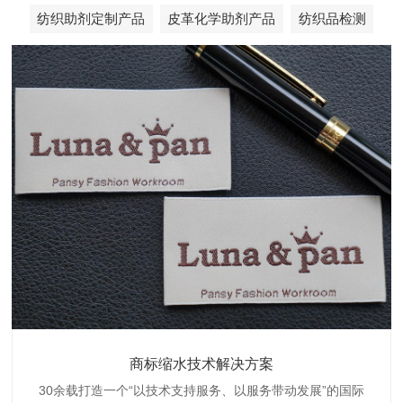
纺织助剂定制产品
皮革化学助剂产品
纺织品检测
织带商标防水技术解决方案
服装颜色不匀技术解决方案
商标缩水技术解决方案
纺织品阻燃母粒
30余载打造一个“以技术支持服务、以服务带动发展”的国际
博准公司专注于织带商标防水技术解决方案30余载,励志于
博准是一家专注30余载设计研发织唛印唛商标、织带服装颜
博准致力于成为纺织品商标阻燃母粒剂,TF-W760,TF-W760