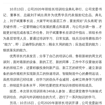
10月13日，公司2020年班组长培训结业典礼举行。公司党委书
记、董事长、总裁刘子斌出席并为优秀学员代表颁发纪念品。典礼
上，刘子斌董事长说，大家平时在基层工作，要发挥好“兵头将尾”的
关键作用，一定要明确公司发展的重点和基调，与公司步调一致，才
能更好地完成各项工作任务。刘子斌董事长在讲话中指出，班组长作
为基层管理人员，要通过培训学习、日常实践、练兵活动等磨练四个
“能力”，即：正确带队的能力；顾全大局的能力；应急处置的能力；
狠抓落实的能力。
优秀班长代表发言，分享了自己的培训心得。鲁联新材的周文武
谈到，面对着新的设备、新的工艺、新的同事，工作中不仅要做好基
本的班组工作，还要积极投身到新产品、新工艺的研究中，建立新设
备的操作规程并实现新员工的快速培训。智能制造中心的桑明远说，
虽然培训班已经结束，但学习的劲头不会减弱，会树立终身学习的理
念，持续提升业务水平，同时也要把技术知识传授给班组成员。
据悉，本次班长培训班有240余人参加，通过课堂教学与体验式
培训结合、内训与外训相结合的方式，进行了一系列知识的学习。
另讯：10月15日，公司2020年新班长培训开课，公司党委副书