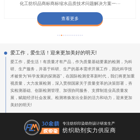
纺织品商标企业打造含油量超标品质技术问题解决方···
化工纺织品商标商标缩水品质技术问题解决方案一···
色不匀品质技术问题解决方案一站式服务提供商,技···
阻燃母粒剂加工定制服务实力提供商,···
查看更多
查看更多
查看更多
查看更多
爱工作，爱生活！迎来更加美好的明天!
爱工作，爱生活！有质量才有产品，作为质量基础要素的检测，为科
研、生产服务，并基于科研、生产的基本需求开展工作，因此科学技
术被誉为“科学发展的探测器”，在国际检测变革新时代，我们将更加重
视质量，大力发展检测，深入贯彻国家关于质量变革的决策部署，夯
实检测基础、创新检测管理、加强协同服务、支撑制造业高质量发
展，赋能经济社会发展。检测将焕发出全新的活力和动力，迎来更加
美好的明天!
专注纺织印染助剂设计研发生产
纺织助剂实力供应商