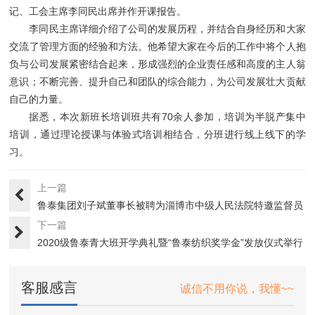
记、工会主席李同民出席并作开课报告。
李同民主席详细介绍了公司的发展历程，并结合自身经历和大家
交流了管理方面的经验和方法。他希望大家在今后的工作中将个人抱
负与公司发展紧密结合起来，形成强烈的企业责任感和高度的主人翁
意识；不断完善、提升自己和团队的综合能力，为公司发展壮大贡献
自己的力量。
据悉，本次新班长培训班共有70余人参加，培训为半脱产集中
培训，通过理论授课与体验式培训相结合，分班进行线上线下的学
习。
上一篇
鲁泰集团刘子斌董事长被聘为淄博市中级人民法院特邀监督员
下一篇
2020级鲁泰青大班开学典礼暨“鲁泰纺织奖学金”发放仪式举行
···
客服感言
诚信不用你说，我懂~~