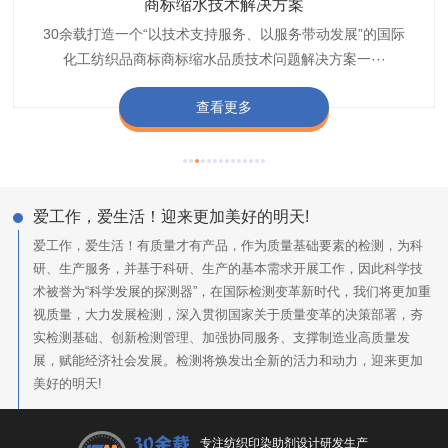
织带商标防水技术解决方案
服装颜色不匀技术解决方案
商标缩水技术解决方案
纺织品阻燃母粒
30余载打造一个“以技术支持服务、以服务带动发展”的国际
博准公司专注于织带商标防水技术解决方案30余载,励志于
博准是一家专注30余载设计研发织唛印唛商标、织带服装颜
博准致力于成为纺织品商标阻燃母粒剂,TF-W760,TF-W760
纺织品商标企业打造含油量超标品质技术问题解决方···
化工纺织品商标商标缩水品质技术问题解决方案一···
色不匀品质技术问题解决方案一站式服务提供商,技···
阻燃母粒剂加工定制服务实力提供商,···
查看更多
查看更多
查看更多
查看更多
爱工作，爱生活！迎来更加美好的明天!
爱工作，爱生活！有质量才有产品，作为质量基础要素的检测，为科
研、生产服务，并基于科研、生产的基本需求开展工作，因此科学技
术被誉为“科学发展的探测器”，在国际检测变革新时代，我们将更加重
视质量，大力发展检测，深入贯彻国家关于质量变革的决策部署，夯
实检测基础、创新检测管理、加强协同服务、支撑制造业高质量发
展，赋能经济社会发展。检测将焕发出全新的活力和动力，迎来更加
美好的明天!
专注纺织印染助剂设计研发生产