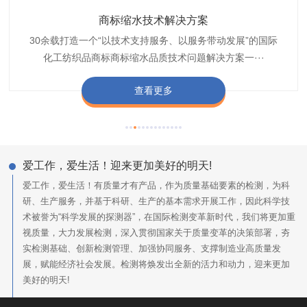
织带商标防水技术解决方案
服装颜色不匀技术解决方案
商标缩水技术解决方案
纺织品阻燃母粒
30余载打造一个“以技术支持服务、以服务带动发展”的国际
博准公司专注于织带商标防水技术解决方案30余载,励志于
博准是一家专注30余载设计研发织唛印唛商标、织带服装颜
博准致力于成为纺织品商标阻燃母粒剂,TF-W760,TF-W760
纺织品商标企业打造含油量超标品质技术问题解决方···
化工纺织品商标商标缩水品质技术问题解决方案一···
色不匀品质技术问题解决方案一站式服务提供商,技···
阻燃母粒剂加工定制服务实力提供商,···
查看更多
查看更多
查看更多
查看更多
爱工作，爱生活！迎来更加美好的明天!
爱工作，爱生活！有质量才有产品，作为质量基础要素的检测，为科
研、生产服务，并基于科研、生产的基本需求开展工作，因此科学技
术被誉为“科学发展的探测器”，在国际检测变革新时代，我们将更加重
视质量，大力发展检测，深入贯彻国家关于质量变革的决策部署，夯
实检测基础、创新检测管理、加强协同服务、支撑制造业高质量发
展，赋能经济社会发展。检测将焕发出全新的活力和动力，迎来更加
美好的明天!