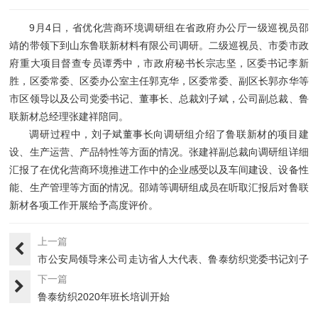
9月4日，省优化营商环境调研组在省政府办公厅一级巡视员邵
靖的带领下到山东鲁联新材料有限公司调研。二级巡视员、市委市政
府重大项目督查专员谭秀中，市政府秘书长宗志坚，区委书记李新
胜，区委常委、区委办公室主任郭克华，区委常委、副区长郭亦华等
市区领导以及公司党委书记、董事长、总裁刘子斌，公司副总裁、鲁
联新材总经理张建祥陪同。
调研过程中，刘子斌董事长向调研组介绍了鲁联新材的项目建
设、生产运营、产品特性等方面的情况。张建祥副总裁向调研组详细
汇报了在优化营商环境推进工作中的企业感受以及车间建设、设备性
能、生产管理等方面的情况。邵靖等调研组成员在听取汇报后对鲁联
新材各项工作开展给予高度评价。
上一篇
市公安局领导来公司走访省人大代表、鲁泰纺织党委书记刘子
斌
下一篇
鲁泰纺织2020年班长培训开始