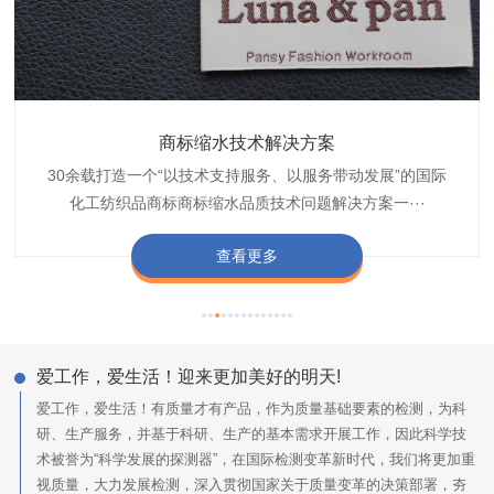
织带商标防水技术解决方案
服装颜色不匀技术解决方案
商标缩水技术解决方案
纺织品阻燃母粒
30余载打造一个“以技术支持服务、以服务带动发展”的国际
博准公司专注于织带商标防水技术解决方案30余载,励志于
博准是一家专注30余载设计研发织唛印唛商标、织带服装颜
博准致力于成为纺织品商标阻燃母粒剂,TF-W760,TF-W760
纺织品商标企业打造含油量超标品质技术问题解决方···
化工纺织品商标商标缩水品质技术问题解决方案一···
色不匀品质技术问题解决方案一站式服务提供商,技···
阻燃母粒剂加工定制服务实力提供商,···
查看更多
查看更多
查看更多
查看更多
爱工作，爱生活！迎来更加美好的明天!
爱工作，爱生活！有质量才有产品，作为质量基础要素的检测，为科
研、生产服务，并基于科研、生产的基本需求开展工作，因此科学技
术被誉为“科学发展的探测器”，在国际检测变革新时代，我们将更加重
视质量，大力发展检测，深入贯彻国家关于质量变革的决策部署，夯