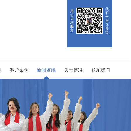
我
用
们
心
一
为
直
您
在
服
等
务
您
测
客户案例
新闻资讯
关于博准
联系我们