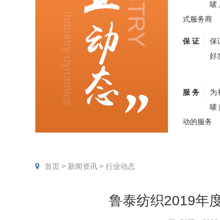
唛
式服务商
保 证
保
好
服 务
为
唛
动的服务
首页
>
新闻资讯
>
行业动态
鲁泰纺织2019