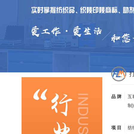
品 牌
互
制
项 目
纺