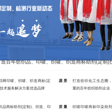
打造百年纺织品、印唛、织唛、织造商标助剂(定制)
联网印唛、织唛、织造商标(定
愿 景
打造纺织化工生态圈
)技术服务解决方案优选品牌
重的百年纺织助剂企业
织品商标助剂(定制)、织造、印
质 量
织唛印唛商标印染助