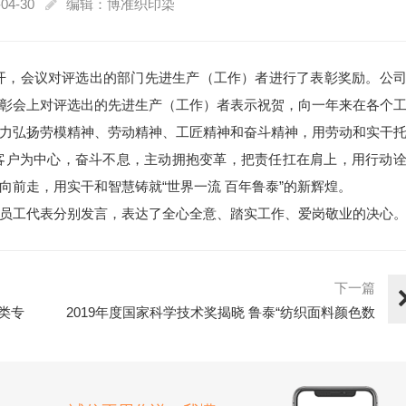
04-30
编辑：博准织印染
续召开，会议对评选出的部门先进生产（工作）者进行了表彰奖励。公
彰会上对评选出的先进生产（工作）者表示祝贺，向一年来在各个
力弘扬劳模精神、劳动精神、工匠精神和奋斗精神，用劳动和实干
持以客户为中心，奋斗不息，主动拥抱变革，把责任扛在肩上，用行动
前走，用实干和智慧铸就“世界一流 百年鲁泰”的新辉煌。
员工代表分别发言，表达了全心全意、踏实工作、爱岗敬业的决心
下一篇
类专
2019年度国家科学技术奖揭晓 鲁泰“纺织面料颜色数
字化关键···