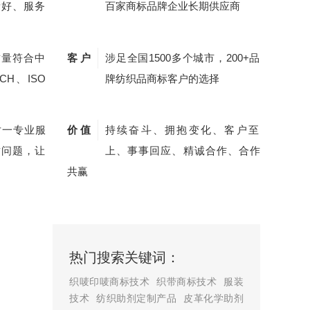
量好、服务
百家商标品牌企业长期供应商
质量符合中
客 户
涉足全国1500多个城市，200+品
CH、ISO
牌纺织品商标客户的选择
对一专业服
价 值
持续奋斗、拥抱变化、客户至
质问题，让
上、事事回应、精诚合作、合作
共赢
热门搜索关键词：
织唛印唛商标技术
织带商标技术
服装
技术
纺织助剂定制产品
皮革化学助剂