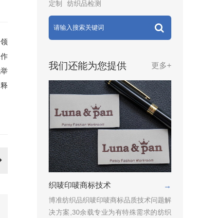
定制
纺织品检测
司领
工作
我们还能为您提供
更多+
托举
诠释
。
织唛印唛商标技术
→
博准纺织品织唛印唛商标品质技术问题解
决方案,30余载专业为有特殊需求的纺织