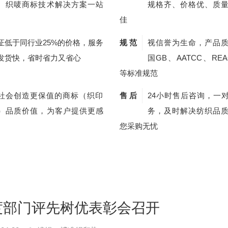
、织唛商标技术解决方案一站
规格齐、价格优、质
佳
证低于同行业25%的价格，服务
规 范
视信誉为生命，产品
发货快，省时省力又省心
国GB、AATCC、REA
等标准规范
社会创造更保值的商标（织印
售 后
24小时售后咨询，一
）品质价值，为客户提供更感
务，及时解决纺织品
您采购无忧
年度部门评先树优表彰会召开