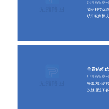
织唛商标案例
如意科技优选
唛印唛商标技
鲁泰纺织信
印唛商标案例
鲁泰纺织信赖
次就通过了客