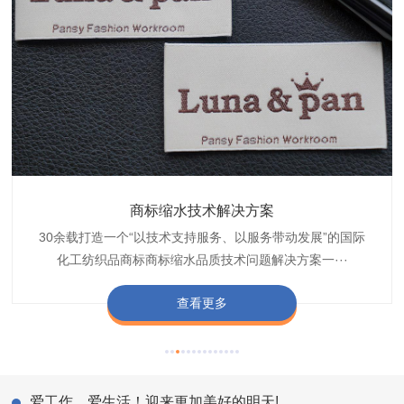
织带商标防水技术解决方案
服装颜色不匀技术解决方案
商标缩水技术解决方案
纺织品阻燃母粒
30余载打造一个“以技术支持服务、以服务带动发展”的国际
博准公司专注于织带商标防水技术解决方案30余载,励志于
博准是一家专注30余载设计研发织唛印唛商标、织带服装颜
博准致力于成为纺织品商标阻燃母粒剂,TF-W760,TF-W760
纺织品商标企业打造含油量超标品质技术问题解决方···
化工纺织品商标商标缩水品质技术问题解决方案一···
色不匀品质技术问题解决方案一站式服务提供商,技···
阻燃母粒剂加工定制服务实力提供商,···
查看更多
查看更多
查看更多
查看更多
爱工作，爱生活！迎来更加美好的明天!