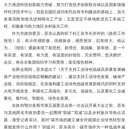
大力推进科技创新能力突破，努力打造技术创新联合体以及国家级循
环经济技术中心；四是在园区成功依托自有专利建设的基础上，加大
发展高附加值先进精细化工产业；五是坚定不移地推进员工幸福工
程，积极参与助力地区乡村振兴工作。
作为市政协委员，苏东认真聆听了杜汇良市长所作的《政府工作
报告》后，表示倍感骄傲，倍感振奋，感受很深，启发很大。他认
为，《报告》通篇体现了新思想、新理念、新战略、新举措，是一个
有高度、有深度、有力度、有温度的好报告，完全赞同，坚决拥护。
会后，将在全集团组织学习和贯彻，落实报告精神。
在两会期间，苏东提出了《关于支持工业绿色低碳高质量发展确
保产业链供应链稳定顺畅的建议》，建议支持工业绿色发展，确保产
业链、供应链稳定。在加速构建工业绿色低碳发展新模式的同时支持
火电升级改造，和煤化工高端化、多元化、低碳化，以及重化工业减
量化、集约化、智能化、绿色化发展。
在政协鄂尔多斯市第五届委员会第一次会议开幕大会之前，苏东
与其他两名市政协委员一起围绕“双碳”“双减”以及乡村振兴等热点话
题，接受记者采访。面对“碳市场的建立健全对能源企业绿色转型发
展能发挥什么作用？”的提问，苏东表示：碳市场作为一种低成本减