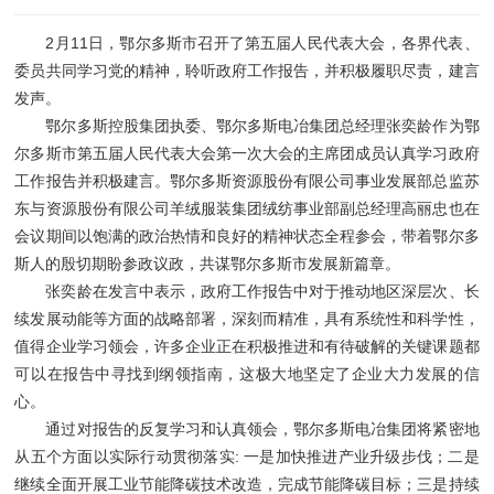
2月11日，鄂尔多斯市召开了第五届人民代表大会，各界代表、
委员共同学习党的精神，聆听政府工作报告，并积极履职尽责，建言
发声。
鄂尔多斯控股集团执委、鄂尔多斯电冶集团总经理张奕龄作为鄂
尔多斯市第五届人民代表大会第一次大会的主席团成员认真学习政府
工作报告并积极建言。鄂尔多斯资源股份有限公司事业发展部总监苏
东与资源股份有限公司羊绒服装集团绒纺事业部副总经理高丽忠也在
会议期间以饱满的政治热情和良好的精神状态全程参会，带着鄂尔多
斯人的殷切期盼参政议政，共谋鄂尔多斯市发展新篇章。
张奕龄在发言中表示，政府工作报告中对于推动地区深层次、长
续发展动能等方面的战略部署，深刻而精准，具有系统性和科学性，
值得企业学习领会，许多企业正在积极推进和有待破解的关键课题都
可以在报告中寻找到纲领指南，这极大地坚定了企业大力发展的信
心。
通过对报告的反复学习和认真领会，鄂尔多斯电冶集团将紧密地
从五个方面以实际行动贯彻落实: 一是加快推进产业升级步伐；二是
继续全面开展工业节能降碳技术改造，完成节能降碳目标；三是持续