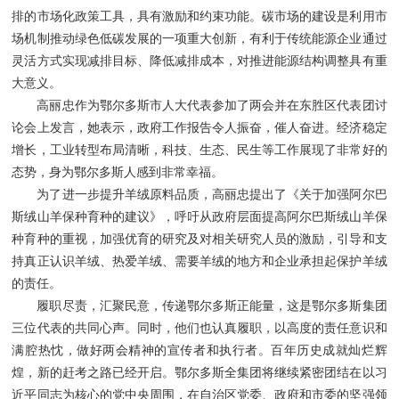
排的市场化政策工具，具有激励和约束功能。碳市场的建设是利用市
场机制推动绿色低碳发展的一项重大创新，有利于传统能源企业通过
灵活方式实现减排目标、降低减排成本，对推进能源结构调整具有重
大意义。
高丽忠作为鄂尔多斯市人大代表参加了两会并在东胜区代表团讨
论会上发言，她表示，政府工作报告令人振奋，催人奋进。经济稳定
增长，工业转型布局清晰，科技、生态、民生等工作展现了非常好的
态势，身为鄂尔多斯人感到非常幸福。
为了进一步提升羊绒原料品质，高丽忠提出了《关于加强阿尔巴
斯绒山羊保种育种的建议》，呼吁从政府层面提高阿尔巴斯绒山羊保
种育种的重视，加强优育的研究及对相关研究人员的激励，引导和支
持真正认识羊绒、热爱羊绒、需要羊绒的地方和企业承担起保护羊绒
的责任。
履职尽责，汇聚民意，传递鄂尔多斯正能量，这是鄂尔多斯集团
三位代表的共同心声。同时，他们也认真履职，以高度的责任意识和
满腔热忱，做好两会精神的宣传者和执行者。百年历史成就灿烂辉
煌，新的赶考之路已经开启。鄂尔多斯全集团将继续紧密团结在以习
近平同志为核心的党中央周围，在自治区党委、政府和市委的坚强领