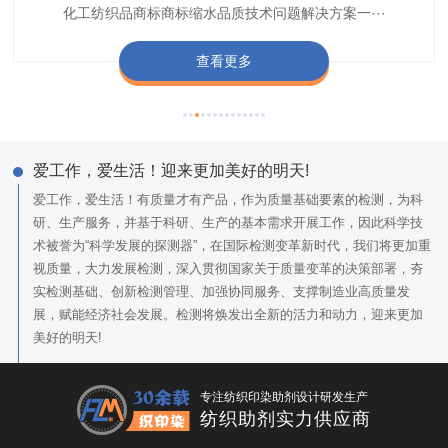
纺织品商标企业打造含油量超标品质技术问题解决方···
化工纺织品商标商标缩水品质技术问题解决方案一···
色不匀品质技术问题解决方案一站式服务提供商,技···
阻燃母粒剂加工定制服务实力提供商,···
查看更多
查看更多
查看更多
查看更多
爱工作，爱生活！迎来更加美好的明天!
爱工作，爱生活！有质量才有产品，作为质量基础要素的检测，为科
研、生产服务，并基于科研、生产的基本需求开展工作，因此科学技
术被誉为“科学发展的探测器”，在国际检测变革新时代，我们将更加重
视质量，大力发展检测，深入贯彻国家关于质量变革的决策部署，夯
实检测基础、创新检测管理、加强协同服务、支撑制造业高质量发
展，赋能经济社会发展。检测将焕发出全新的活力和动力，迎来更加
美好的明天!
专注纺织印染助剂设计研发生产
纺织助剂实力供应商