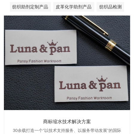
纺织助剂定制产品
皮革化学助剂产品
纺织品检测
织带商标防水技术解决方案
服装颜色不匀技术解决方案
商标缩水技术解决方案
纺织品阻燃母粒
30余载打造一个“以技术支持服务、以服务带动发展”的国际
博准公司专注于织带商标防水技术解决方案30余载,励志于
博准是一家专注30余载设计研发织唛印唛商标、织带服装颜
博准致力于成为纺织品商标阻燃母粒剂,TF-W760,TF-W760