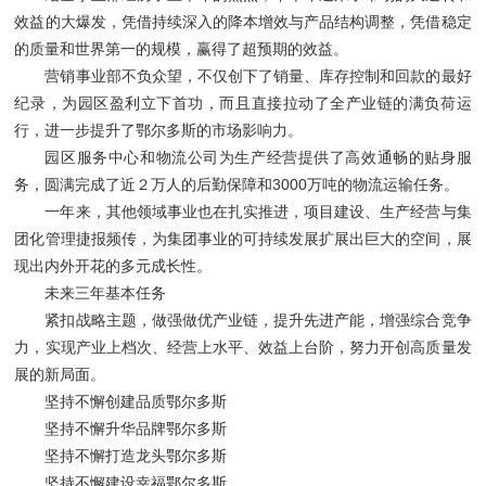
效益的大爆发，凭借持续深入的降本增效与产品结构调整，凭借稳定
的质量和世界第一的规模，赢得了超预期的效益。
营销事业部不负众望，不仅创下了销量、库存控制和回款的最好
纪录，为园区盈利立下首功，而且直接拉动了全产业链的满负荷运
行，进一步提升了鄂尔多斯的市场影响力。
园区服务中心和物流公司为生产经营提供了高效通畅的贴身服
务，圆满完成了近２万人的后勤保障和3000万吨的物流运输任务。
一年来，其他领域事业也在扎实推进，项目建设、生产经营与集
团化管理捷报频传，为集团事业的可持续发展扩展出巨大的空间，展
现出内外开花的多元成长性。
未来三年基本任务
紧扣战略主题，做强做优产业链，提升先进产能，增强综合竞争
力，实现产业上档次、经营上水平、效益上台阶，努力开创高质量发
展的新局面。
坚持不懈创建品质鄂尔多斯
坚持不懈升华品牌鄂尔多斯
坚持不懈打造龙头鄂尔多斯
坚持不懈建设幸福鄂尔多斯