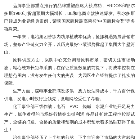
品牌事业部重点推行的品牌重塑战略大获成功，ERDOS和鄂尔
多斯1980订货超预期大幅增长，BE和电商专款快速爆发。鄂尔多斯
已经成为业界经典案例，荣获国家商标最高荣誉“中国商标金奖”等多
项殊荣。
一年来，电冶集团苦练内功厚植成本优势，抢抓机遇拓展营销市
场，整条产业链火力全开，以历史最好业绩强势撑起了集团大半壁河
山。
原料供应方面，采购中心充分调研原料市场，密切关注市场动
态，精心统筹长短单采购，在保证质量数量的前提下，将成本控制在
理想范围内，没有发生任何大的失误，为园区生产经营提供了扎实的
保障。
生产方面，煤电事业部满发多供，想方设法降成本，千方百计保
供电，发电小时数行业领先，微电网经受住了考验。
化工事业部三线作战，电石—PVC—烧碱—水泥产业链开足马力
生产，抓住难得的市场好行情突出抓利润,多晶硅扩建工程也按期试
产，全链的打通、合格的质量和预期的成本都预示着多晶硅获得了重
生！
冶金事业部经历了上半年的煎熬，下半年迎来了市场的大逆转和