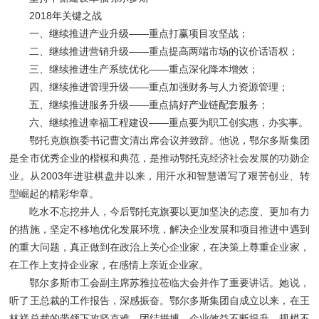
2018年关键之战
一、继续推进产业升级——重点打赢项目攻坚战；
二、继续推进营销升级——重点提高两端市场的议价话语权；
三、继续推进生产系统优化——重点深化降本增效；
四、继续推进管理升级——重点加强财务与人力资源管理；
五、继续推进服务升级——重点搞好产业链配套服务；
六、继续推进幸福工程建设——重点要为职工创实惠，办实事。
鄂托克旗旗委书记曹文清出席会议并致辞。他说，鄂尔多斯集团
是全市优秀企业的楷模和典范，是推动鄂托克经济社会发展的功勋企
业。从2003年进驻棋盘井以来，用汗水和智慧谱写了艰苦创业、转
型崛起的精彩华章。
吃水不忘挖井人，今后鄂托克旗要以更加坚决的态度、更加有力
的措施，坚定不移地优化发展环境，解决企业发展和项目推进中遇到
的重大问题，真正做到在政治上关心企业家，在决策上尊重企业家，
在工作上支持企业家，在感情上亲近企业家。
鄂尔多斯市工会副主席苏雅拉莅临大会并作了重要讲话。她说，
听了王总裁的工作报告，深感振奋。鄂尔多斯集团自成立以来，在王
林祥总裁的带领下攻坚克难、团结拼搏，企业效益不断提升、规模不