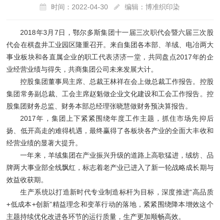
时间：2022-04-30
编辑：博准织印染
2018年3月7日，鄂尔多斯集团十一届三次职代会暨六届三次股
代会在棋盘井工业园区隆重召开。来自集团各本部、羊绒、电冶两大
事业板块和各直属企业的职工代表济济一堂，共同盘点2017年的企
业经营业绩与得失，共商集团公司未来发展大计。
控股集团董事局主席、总裁王林祥在会上做总裁工作报告。控股
集团常务副总裁、工会主席赵魁做企业文化建设和工会工作报告。控
股集团财务总监、财务本部总经理张晓慧做财务预决算报告。
2017年，集团上下紧紧围绕年度工作主题，抓住市场先抑后
扬、低开高走的难得机遇，最终赢得了各板块各产业的全面大丰收和
经营业绩的显著大提升。
一年来，羊绒集团在产业振兴升级的道路上高歌猛进，绒纺、品
牌两大事业部全线飘红，标志着老产业已进入了新一轮战略成长期与
效益收获期。
生产系统以打造新时代专业制造标杆为目标，深度推进“高品质
+低成本+创新”精益理念和变革行动的落地，紧紧围绕降本增效这个
主题持续优化改进各环节的运行质量，生产更加顺畅高效。