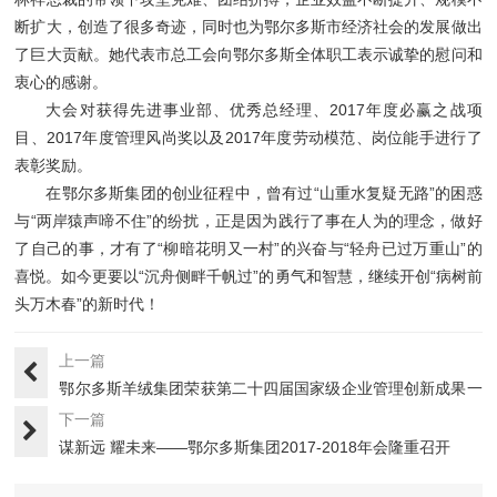
断扩大，创造了很多奇迹，同时也为鄂尔多斯市经济社会的发展做出
了巨大贡献。她代表市总工会向鄂尔多斯全体职工表示诚挚的慰问和
衷心的感谢。
大会对获得先进事业部、优秀总经理、2017年度必赢之战项
目、2017年度管理风尚奖以及2017年度劳动模范、岗位能手进行了
表彰奖励。
在鄂尔多斯集团的创业征程中，曾有过“山重水复疑无路”的困惑
与“两岸猿声啼不住”的纷扰，正是因为践行了事在人为的理念，做好
了自己的事，才有了“柳暗花明又一村”的兴奋与“轻舟已过万重山”的
喜悦。如今更要以“沉舟侧畔千帆过”的勇气和智慧，继续开创“病树前
头万木春”的新时代！
上一篇
鄂尔多斯羊绒集团荣获第二十四届国家级企业管理创新成果一
等奖
下一篇
谋新远 耀未来——鄂尔多斯集团2017-2018年会隆重召开