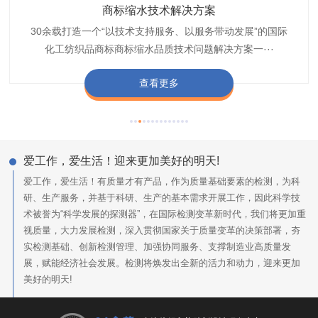
织带商标防水技术解决方案
服装颜色不匀技术解决方案
商标缩水技术解决方案
纺织品阻燃母粒
30余载打造一个“以技术支持服务、以服务带动发展”的国际
博准公司专注于织带商标防水技术解决方案30余载,励志于
博准是一家专注30余载设计研发织唛印唛商标、织带服装颜
博准致力于成为纺织品商标阻燃母粒剂,TF-W760,TF-W760
纺织品商标企业打造含油量超标品质技术问题解决方···
化工纺织品商标商标缩水品质技术问题解决方案一···
色不匀品质技术问题解决方案一站式服务提供商,技···
阻燃母粒剂加工定制服务实力提供商,···
查看更多
查看更多
查看更多
查看更多
爱工作，爱生活！迎来更加美好的明天!
爱工作，爱生活！有质量才有产品，作为质量基础要素的检测，为科
研、生产服务，并基于科研、生产的基本需求开展工作，因此科学技
术被誉为“科学发展的探测器”，在国际检测变革新时代，我们将更加重
视质量，大力发展检测，深入贯彻国家关于质量变革的决策部署，夯
实检测基础、创新检测管理、加强协同服务、支撑制造业高质量发
展，赋能经济社会发展。检测将焕发出全新的活力和动力，迎来更加
美好的明天!