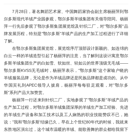
7月28日，著名舞蹈艺术家、中国舞蹈家协会副主席杨丽萍到鄂
尔多斯现代羊绒产业园参观，鄂尔多斯羊绒集团有关领导陪同。杨丽
萍一行先后参观了鄂尔多斯集团展览馆及针织二厂，对"鄂尔多斯"品
牌发展历程，特别是"鄂尔多斯"羊绒产品的生产加工过程进行了详细
了解。
在鄂尔多斯集团展览馆，展览馆序厅顶部设计新颖的、如连绵的
白云一样的羊绒造型引起了杨丽萍的注意，当了解到这设计寓意鄂尔
多斯羊绒集团生产的白如雪、软如丝、轻如云的世界顶级无毛绒——
鄂尔多斯KVSS无毛绒时，杨丽萍表示，"鄂尔多斯"这个家喻户晓的
羊绒服装品牌，无论是作为羊绒品牌还是民族品牌都是成功的。从中
华国宾礼到APEC领导人披肩，杨丽萍每每驻足观看，对"鄂尔多
斯"系列产品大加赞赏。
杨丽萍一行还来到针织二厂，实地参观了"鄂尔多斯"羊绒产品的
生产加工过程，对鄂尔多斯羊绒集团深厚的羊绒生产加工经验、先进
的羊绒生产设备和加工技术以及工人娴熟的职业技能赞叹不已，她
说："我和'鄂尔多斯'结缘已久，早在上个世纪80年代的时候，我就来
东胜地区演出过，这个城市温暖的羊绒、能歌善舞的群众都给我留下