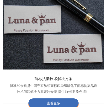
织带商标缩水技术解决方案
商标抗染技术解决方案
服装色差技术解决方案
纺织品商标固色剂
皮革湿摩擦增进剂
博准30余载是中国守家纺织商标印染织唛化工商标抗染品质
博准是一家专注30余载设计研发织唛印唛商标、织带织带商
博准30余载专注提供纺织品印唛、织唛织造服装色差品质问
博准经营多年是行业专业纺织品商标固色助剂,TJ-A622,TJ-
博准长期致力于皮革商标湿摩擦增进助剂TJ-A6588,湿摩擦
标缩水品质技术问题解决方案一站式服务提供商,匠···
技术问题解决方案定制专家,提供前处理,染色,印···
题技术解决方案一站式服务商,以其精湛的技术,科···
增进剂加工定制服务技术研究与应用,凭借丰···
A622,FSD,FSE商标固色剂加···
查看更多
查看更多
查看更多
查看更多
查看更多