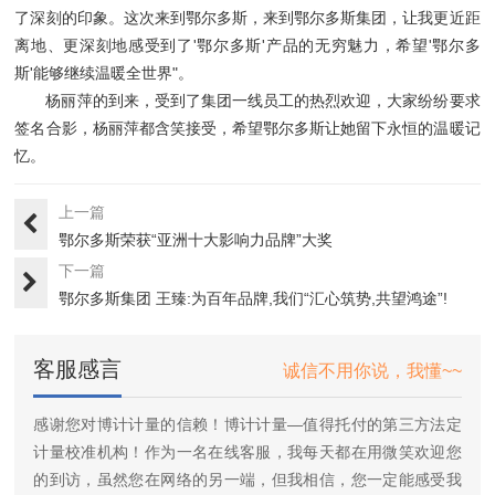
了深刻的印象。这次来到鄂尔多斯，来到鄂尔多斯集团，让我更近距
离地、更深刻地感受到了'鄂尔多斯'产品的无穷魅力，希望'鄂尔多
斯'能够继续温暖全世界"。
杨丽萍的到来，受到了集团一线员工的热烈欢迎，大家纷纷要求
签名合影，杨丽萍都含笑接受，希望鄂尔多斯让她留下永恒的温暖记
忆。
上一篇
鄂尔多斯荣获“亚洲十大影响力品牌”大奖
下一篇
鄂尔多斯集团 王臻:为百年品牌,我们“汇心筑势,共望鸿途”!
客服感言
诚信不用你说，我懂~~
感谢您对博计计量的信赖！博计计量—值得托付的第三方法定
计量校准机构！作为一名在线客服，我每天都在用微笑欢迎您
的到访，虽然您在网络的另一端，但我相信，您一定能感受我