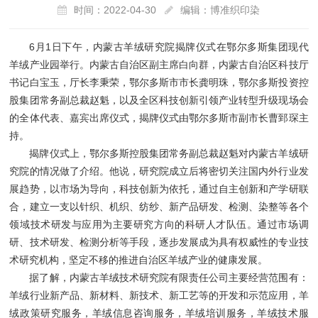
时间：2022-04-30
编辑：博准织印染
6月1日下午，内蒙古羊绒研究院揭牌仪式在鄂尔多斯集团现代
羊绒产业园举行。内蒙古自治区副主席白向群，内蒙古自治区科技厅
书记白宝玉，厅长李秉荣，鄂尔多斯市市长龚明珠，鄂尔多斯投资控
股集团常务副总裁赵魁，以及全区科技创新引领产业转型升级现场会
的全体代表、嘉宾出席仪式，揭牌仪式由鄂尔多斯市副市长曹郅琛主
持。
揭牌仪式上，鄂尔多斯控股集团常务副总裁赵魁对内蒙古羊绒研
究院的情况做了介绍。他说，研究院成立后将密切关注国内外行业发
展趋势，以市场为导向，科技创新为依托，通过自主创新和产学研联
合，建立一支以针织、机织、纺纱、新产品研发、检测、染整等各个
领域技术研发与应用为主要研究方向的科研人才队伍。通过市场调
研、技术研发、检测分析等手段，逐步发展成为具有权威性的专业技
术研究机构，坚定不移的推进自治区羊绒产业的健康发展。
据了解，内蒙古羊绒技术研究院有限责任公司主要经营范围有：
羊绒行业新产品、新材料、新技术、新工艺等的开发和示范应用，羊
绒政策研究服务，羊绒信息咨询服务，羊绒培训服务，羊绒技术服