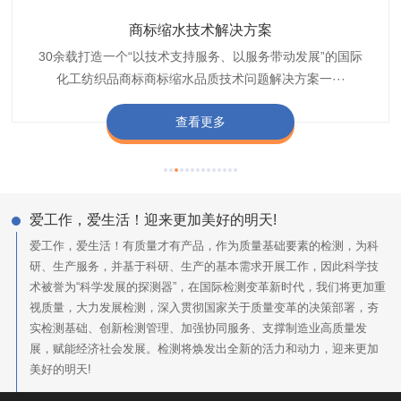
织带商标防水技术解决方案
服装颜色不匀技术解决方案
商标缩水技术解决方案
纺织品阻燃母粒
30余载打造一个“以技术支持服务、以服务带动发展”的国际
博准公司专注于织带商标防水技术解决方案30余载,励志于
博准是一家专注30余载设计研发织唛印唛商标、织带服装颜
博准致力于成为纺织品商标阻燃母粒剂,TF-W760,TF-W760
纺织品商标企业打造含油量超标品质技术问题解决方···
化工纺织品商标商标缩水品质技术问题解决方案一···
色不匀品质技术问题解决方案一站式服务提供商,技···
阻燃母粒剂加工定制服务实力提供商,···
查看更多
查看更多
查看更多
查看更多
爱工作，爱生活！迎来更加美好的明天!
爱工作，爱生活！有质量才有产品，作为质量基础要素的检测，为科
研、生产服务，并基于科研、生产的基本需求开展工作，因此科学技
术被誉为“科学发展的探测器”，在国际检测变革新时代，我们将更加重
视质量，大力发展检测，深入贯彻国家关于质量变革的决策部署，夯
实检测基础、创新检测管理、加强协同服务、支撑制造业高质量发
展，赋能经济社会发展。检测将焕发出全新的活力和动力，迎来更加
美好的明天!