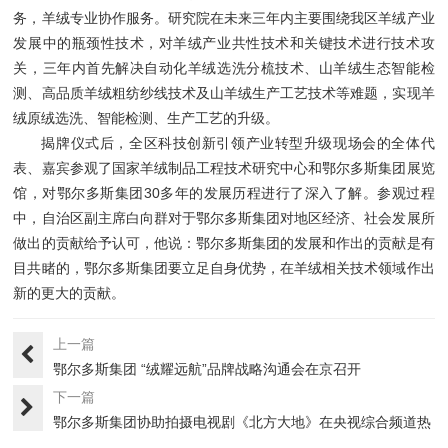
务，羊绒专业协作服务。研究院在未来三年内主要围绕我区羊绒产业
发展中的瓶颈性技术，对羊绒产业共性技术和关键技术进行技术攻
关，三年内首先解决自动化羊绒选洗分梳技术、山羊绒生态智能检
测、高品质羊绒粗纺纱线技术及山羊绒生产工艺技术等难题，实现羊
绒原绒选洗、智能检测、生产工艺的升级。
揭牌仪式后，全区科技创新引领产业转型升级现场会的全体代
表、嘉宾参观了国家羊绒制品工程技术研究中心和鄂尔多斯集团展览
馆，对鄂尔多斯集团30多年的发展历程进行了深入了解。参观过程
中，自治区副主席白向群对于鄂尔多斯集团对地区经济、社会发展所
做出的贡献给予认可，他说：鄂尔多斯集团的发展和作出的贡献是有
目共睹的，鄂尔多斯集团要立足自身优势，在羊绒相关技术领域作出
新的更大的贡献。
上一篇
鄂尔多斯集团 “绒耀远航”品牌战略沟通会在京召开
下一篇
鄂尔多斯集团协助拍摄电视剧《北方大地》在央视综合频道热
播