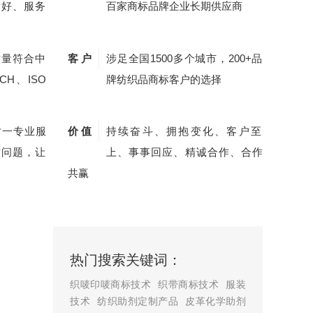
量好、服务
百家商标品牌企业长期供应商
质量符合中
客 户
涉足全国1500多个城市，200+品
CH、ISO
牌纺织品商标客户的选择
对一专业服
价 值
持续奋斗、拥抱变化、客户至
质问题，让
上、事事回应、精诚合作、合作
共赢
热门搜索关键词：
织唛印唛商标技术
织带商标技术
服装
技术
纺织助剂定制产品
皮革化学助剂