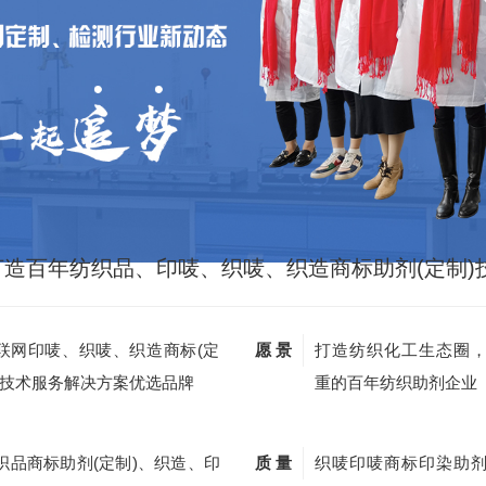
打造百年纺织品、印唛、织唛、织造商标助剂(定制)
联网印唛、织唛、织造商标(定
愿 景
打造纺织化工生态圈
)技术服务解决方案优选品牌
重的百年纺织助剂企业
织品商标助剂(定制)、织造、印
质 量
织唛印唛商标印染助