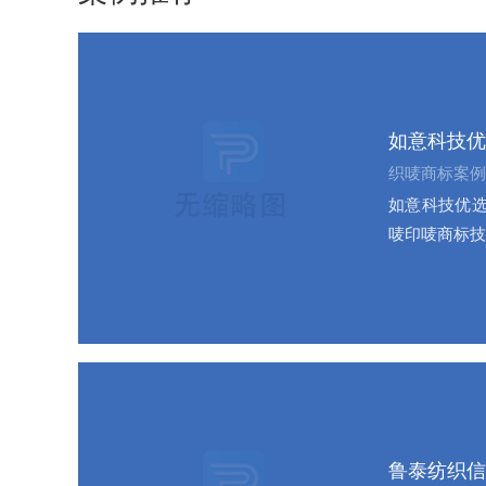
如意科技优
织唛商标案例
如意科技优选
唛印唛商标技
鲁泰纺织信