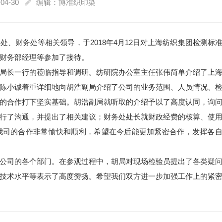
04-30
编辑：博准织印染
、财务处等相关领导，于2018年4月12日对上海纺织集团检测标
财务部经理等参加了接待。
局长一行的莅临指导和调研。纺研院办公室主任张伟简单介绍了上
陈小诚着重详细地向胡浩副局介绍了公司的业务范围、人员情况、
的合作打下坚实基础。胡浩副局就听取的介绍予以了高度认同，询
行了沟通，并提出了相关建议；财务处处长就财政经费的核算、使
我司的合作非常愉快和顺利，希望在今后能更加紧密合作，发挥各
公司的各个部门。在参观过程中，胡局对现场检验员提出了各类疑
技术水平等表示了高度赞扬。希望我们双方进一步加强工作上的紧