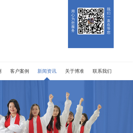
我
用
们
心
一
为
直
您
在
服
等
务
您
测
客户案例
新闻资讯
关于博准
联系我们