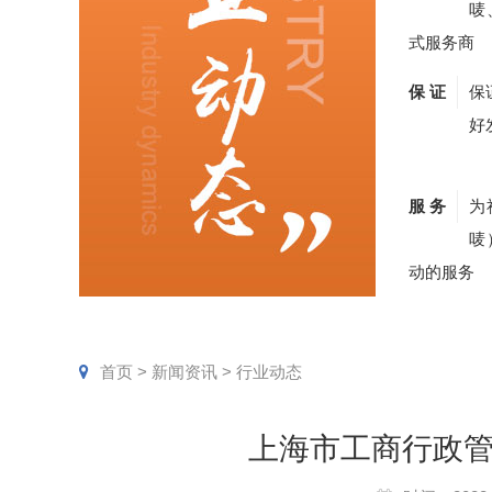
唛
式服务商
保 证
保
好
服 务
为
唛
动的服务
首页
>
新闻资讯
>
行业动态
上海市工商行政