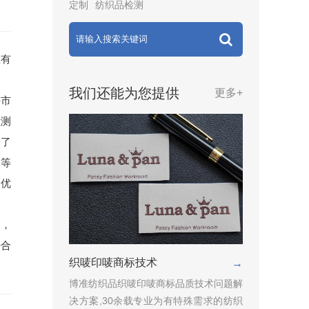
定制
纺织品检测
准有
我们还能为您提供
更多+
海市
检测
问了
用等
自优
问，
密合
织唛印唛商标技术
→
博准纺织品织唛印唛商标品质技术问题解
决方案,30余载专业为有特殊需求的纺织