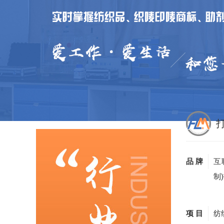
品 牌
互
制
项 目
纺