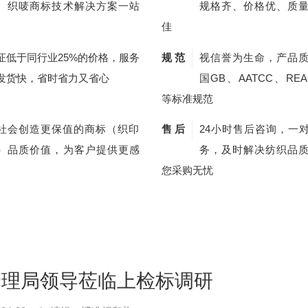
、织唛商标技术解决方案一站
规格齐、价格优、质
佳
证低于同行业25%的价格，服务
规 范
视信誉为生命，产品
发货快，省时省力又省心
国GB、AATCC、REA
等标准规范
社会创造更保值的商标（织印
售 后
24小时售后咨询，一
）品质价值，为客户提供更感
务，及时解决纺织品
您采购无忧
管理局领导莅临上检标调研