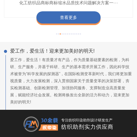
纺织品商标企业打造含油量超标品质技术问题解决方···
化工纺织品商标商标缩水品质技术问题解决方案一···
色不匀品质技术问题解决方案一站式服务提供商,技···
阻燃母粒剂加工定制服务实力提供商,···
查看更多
查看更多
查看更多
查看更多
爱工作，爱生活！迎来更加美好的明天!
爱工作，爱生活！有质量才有产品，作为质量基础要素的检测，为科
研、生产服务，并基于科研、生产的基本需求开展工作，因此科学技
术被誉为“科学发展的探测器”，在国际检测变革新时代，我们将更加重
视质量，大力发展检测，深入贯彻国家关于质量变革的决策部署，夯
实检测基础、创新检测管理、加强协同服务、支撑制造业高质量发
展，赋能经济社会发展。检测将焕发出全新的活力和动力，迎来更加
美好的明天!
专注纺织印染助剂设计研发生产
纺织助剂实力供应商