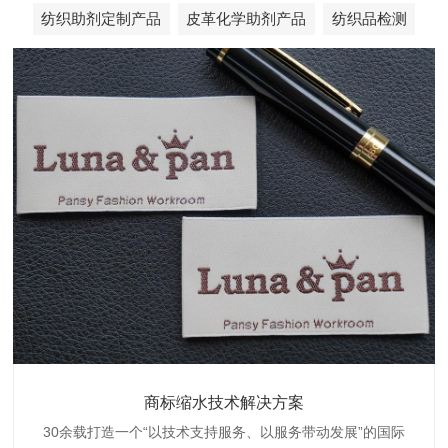
纺织助剂定制产品
皮革化学助剂产品
纺织品检测
织带商标防水技术解决方案
服装颜色不匀技术解决方案
商标缩水技术解决方案
纺织品阻燃母粒
30余载打造一个“以技术支持服务、以服务带动发展”的国际
博准公司专注于织带商标防水技术解决方案30余载,励志于
博准是一家专注30余载设计研发织唛印唛商标、织带服装颜
博准致力于成为纺织品商标阻燃母粒剂,TF-W760,TF-W760