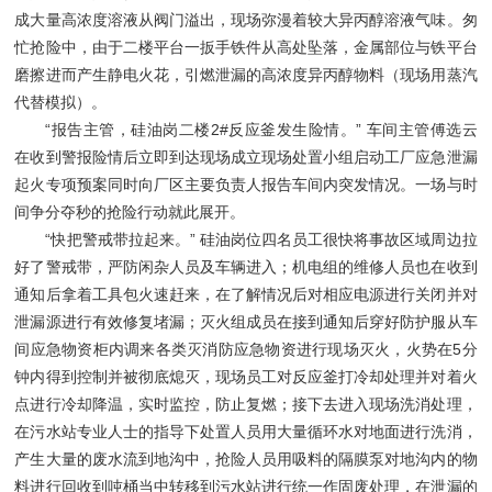
成大量高浓度溶液从阀门溢出，现场弥漫着较大异丙醇溶液气味。匆
忙抢险中，由于二楼平台一扳手铁件从高处坠落，金属部位与铁平台
磨擦进而产生静电火花，引燃泄漏的高浓度异丙醇物料（现场用蒸汽
代替模拟）。
“报告主管，硅油岗二楼2#反应釜发生险情。” 车间主管傅选云
在收到警报险情后立即到达现场成立现场处置小组启动工厂应急泄漏
起火专项预案同时向厂区主要负责人报告车间内突发情况。一场与时
间争分夺秒的抢险行动就此展开。
“快把警戒带拉起来。” 硅油岗位四名员工很快将事故区域周边拉
好了警戒带，严防闲杂人员及车辆进入；机电组的维修人员也在收到
通知后拿着工具包火速赶来，在了解情况后对相应电源进行关闭并对
泄漏源进行有效修复堵漏；灭火组成员在接到通知后穿好防护服从车
间应急物资柜内调来各类灭消防应急物资进行现场灭火，火势在5分
钟内得到控制并被彻底熄灭，现场员工对反应釜打冷却处理并对着火
点进行冷却降温，实时监控，防止复燃；接下去进入现场洗消处理，
在污水站专业人士的指导下处置人员用大量循环水对地面进行洗消，
产生大量的废水流到地沟中，抢险人员用吸料的隔膜泵对地沟内的物
料进行回收到吨桶当中转移到污水站进行统一作固废处理，在泄漏的