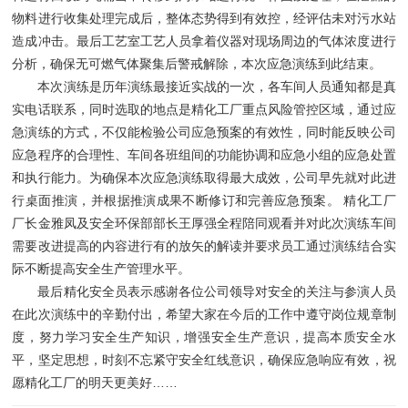
物料进行收集处理完成后，整体态势得到有效控，经评估未对污水站
造成冲击。最后工艺室工艺人员拿着仪器对现场周边的气体浓度进行
分析，确保无可燃气体聚集后警戒解除，本次应急演练到此结束。
本次演练是历年演练最接近实战的一次，各车间人员通知都是真
实电话联系，同时选取的地点是精化工厂重点风险管控区域，通过应
急演练的方式，不仅能检验公司应急预案的有效性，同时能反映公司
应急程序的合理性、车间各班组间的功能协调和应急小组的应急处置
和执行能力。为确保本次应急演练取得最大成效，公司早先就对此进
行桌面推演，并根据推演成果不断修订和完善应急预案。 精化工厂
厂长金雅凤及安全环保部部长王厚强全程陪同观看并对此次演练车间
需要改进提高的内容进行有的放矢的解读并要求员工通过演练结合实
际不断提高安全生产管理水平。
最后精化安全员表示感谢各位公司领导对安全的关注与参演人员
在此次演练中的辛勤付出，希望大家在今后的工作中遵守岗位规章制
度，努力学习安全生产知识，增强安全生产意识，提高本质安全水
平，坚定思想，时刻不忘紧守安全红线意识，确保应急响应有效，祝
愿精化工厂的明天更美好……