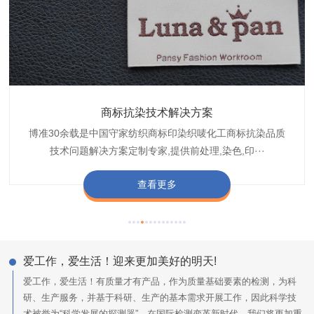
织带商标缩水技术解决方案
商标抗染技术解决方案
服装色差技术解决方案
纺织品商标固色剂
皮革湿摩擦增进剂
博准30余载是中国守家纺织商标印染织唛化工商标抗染品质
博准是一家专注30余载设计研发织唛印唛商标、织带织带商
博准30余载专注提供纺织品印唛、织唛织造服装色差品质问
博准经营多年是行业专业纺织品商标固色助剂,TJ-A622,TJ-
博准长期致力于皮革商标湿摩擦增进助剂TJ-A6588,湿摩擦
标缩水品质技术问题解决方案一站式服务提供商,匠···
技术问题解决方案定制专家,提供前处理,染色,印···
题技术解决方案一站式服务商,以其精湛的技术,科···
增进剂加工定制服务技术研究与应用,凭借丰···
A622,FSD,FSE商标固色剂加···
查看更多
查看更多
查看更多
查看更多
查看更多
爱工作，爱生活！迎来更加美好的明天!
爱工作，爱生活！有质量才有产品，作为质量基础要素的检测，为科
研、生产服务，并基于科研、生产的基本需求开展工作，因此科学技
术被誉为“科学发展的探测器”，在国际检测变革新时代，我们将更加重