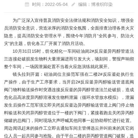
时间：2022-05-04
编辑：博准织印染
为广泛深入宣传普及消防安全法律法规和消防安全知识，增强全
员消防安全意识，营造浓厚的消防安全氛围，全面排查治理各类火灾
隐患，提高消防安全管理水平，围绕今年消防月“全民参与、防治火
灾”的主题，纺化各工厂开展了消防月活动。
10月31日15时，纺化精化一车间硅油岗2#反应釜异丙醇管道法
兰连接处破损发生物料大量泄漏进而引发大火，顷刻间，警报声响彻
整个车间，一场因泄漏处置不当着火应急演练就此展开。
镜头拉到开篇：硅油岗位主操范军强在二楼2#反应釜处执行生
产操作，由于生产工序要求，当开启2#反应釜异丙醇输送管道底阀
阀门物料输送操作时突遇连接反应釜的异丙醇管道法兰处破损，造成
危化品高浓度异丙醇溶液发生物料泄漏（循环水管放水模拟），泄漏
发生后操作工范军强立即关闭反应釜边异丙醇输送管道上阀门停止物
料输送和关闭异丙醇管道位于一楼的下阀门，紧接着跑去关闭异丙醇
储罐的总阀门，同时现场大声呼喊其他同事一起协助帮忙进行处置。
周边闻讯赶来的操作工立即去通知车间主管傅选云并叫前来的其它岗
位人员一起共同参与抢险。由于平台二楼的异丙醇管道阀门破裂，造