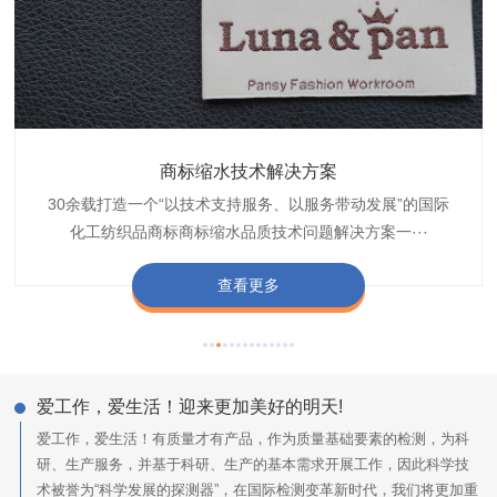
织带商标防水技术解决方案
服装颜色不匀技术解决方案
商标缩水技术解决方案
纺织品阻燃母粒
30余载打造一个“以技术支持服务、以服务带动发展”的国际
博准公司专注于织带商标防水技术解决方案30余载,励志于
博准是一家专注30余载设计研发织唛印唛商标、织带服装颜
博准致力于成为纺织品商标阻燃母粒剂,TF-W760,TF-W760
纺织品商标企业打造含油量超标品质技术问题解决方···
化工纺织品商标商标缩水品质技术问题解决方案一···
色不匀品质技术问题解决方案一站式服务提供商,技···
阻燃母粒剂加工定制服务实力提供商,···
查看更多
查看更多
查看更多
查看更多
爱工作，爱生活！迎来更加美好的明天!
爱工作，爱生活！有质量才有产品，作为质量基础要素的检测，为科
研、生产服务，并基于科研、生产的基本需求开展工作，因此科学技
术被誉为“科学发展的探测器”，在国际检测变革新时代，我们将更加重