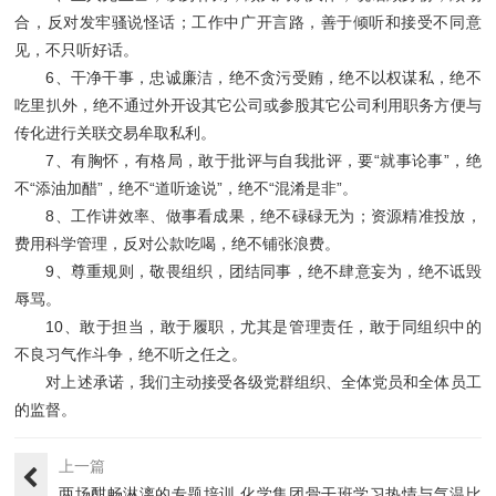
合，反对发牢骚说怪话；工作中广开言路，善于倾听和接受不同意
见，不只听好话。
6、干净干事，忠诚廉洁，绝不贪污受贿，绝不以权谋私，绝不
吃里扒外，绝不通过外开设其它公司或参股其它公司利用职务方便与
传化进行关联交易牟取私利。
7、有胸怀，有格局，敢于批评与自我批评，要“就事论事”，绝
不“添油加醋”，绝不“道听途说”，绝不“混淆是非”。
8、工作讲效率、做事看成果，绝不碌碌无为；资源精准投放，
费用科学管理，反对公款吃喝，绝不铺张浪费。
9、尊重规则，敬畏组织，团结同事，绝不肆意妄为，绝不诋毁
辱骂。
10、敢于担当，敢于履职，尤其是管理责任，敢于同组织中的
不良习气作斗争，绝不听之任之。
对上述承诺，我们主动接受各级党群组织、全体党员和全体员工
的监督。
上一篇
两场酣畅淋漓的专题培训,化学集团骨干班学习热情与气温比