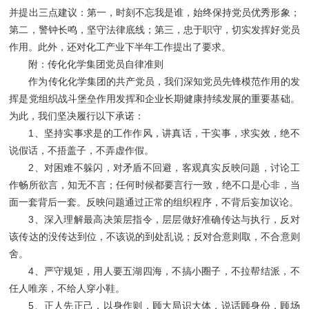
并提出三点建议：第一，时刻不忘我是谁，始终保持党员优秀形象；
第二，警钟长鸣，坚守法律底线；第三，忠于职守，切实发挥好党员
作用。此外，还对化工产业下半年工作提出了要求。
附：传化化学集团党员自律准则
作为传化化学集团的共产党员，我们深知党员先锋模范作用的发
挥是党组织战斗堡垒作用发挥和企业长期健康持续发展的重要基础。
为此，我们坚决履行以下承诺：
1、坚持实事求是的工作作风，讲真话，干实事，求实效，绝不
说假话，不捂盖子，不弄虚作假。
2、对困难不躲闪，对矛盾不回避，客观真实反映问题，讨论工
作畅所欲言，知无不言；任何时候都要言行一致，绝不口是心非，当
面一套背后一套。反映问题通过正常的组织程序，不背后妄加议论。
3、深入理解最高决策层指令，层层做好准确传达与执行，反对
该传达的没传达到位，不该说的到处乱说；反对合意则取，不合意则
舍。
4、严守规矩，用人要五湖四海，不搞小圈子，不拉帮结派，不
任人唯亲，不给人穿小鞋。
5、正人先正己，以身作则，顾大局识大体，说话顾身份，顾场