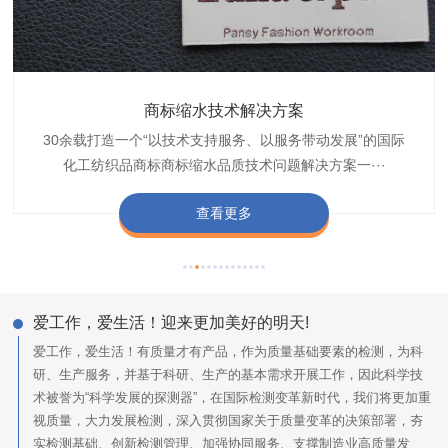
织带商标防水技术解决方案
服装颜色不匀技术解决方案
商标缩水技术解决方案
纺织品阻燃母粒
30余载打造一个“以技术支持服务、以服务带动发展”的国际
博准公司专注于织带商标防水技术解决方案30余载,励志于
博准是一家专注30余载设计研发织唛印唛商标、织带服装颜
博准致力于成为纺织品商标阻燃母粒剂,TF-W760,TF-W760
纺织品商标企业打造含油量超标品质技术问题解决方···
化工纺织品商标商标缩水品质技术问题解决方案一···
色不匀品质技术问题解决方案一站式服务提供商,技···
阻燃母粒剂加工定制服务实力提供商,···
查看更多
查看更多
查看更多
查看更多
爱工作，爱生活！迎来更加美好的明天!
爱工作，爱生活！有质量才有产品，作为质量基础要素的检测，为科
研、生产服务，并基于科研、生产的基本需求开展工作，因此科学技
术被誉为“科学发展的探测器”，在国际检测变革新时代，我们将更加重
视质量，大力发展检测，深入贯彻国家关于质量变革的决策部署，夯
实检测基础、创新检测管理、加强协同服务、支撑制造业高质量发