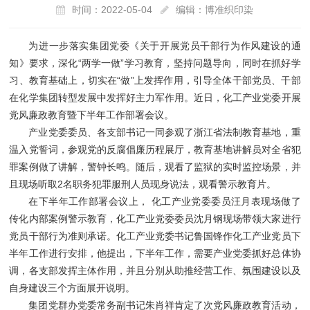
时间：2022-05-04
编辑：博准织印染
为进一步落实集团党委《关于开展党员干部行为作风建设的通
知》要求，深化“两学一做”学习教育，坚持问题导向，同时在抓好学
习、教育基础上，切实在“做”上发挥作用，引导全体干部党员、干部
在化学集团转型发展中发挥好主力军作用。近日，化工产业党委开展
党风廉政教育暨下半年工作部署会议。
产业党委委员、各支部书记一同参观了浙江省法制教育基地，重
温入党誓词，参观党的反腐倡廉历程展厅，教育基地讲解员对全省犯
罪案例做了讲解，警钟长鸣。随后，观看了监狱的实时监控场景，并
且现场听取2名职务犯罪服刑人员现身说法，观看警示教育片。
在下半年工作部署会议上， 化工产业党委委员汪月表现场做了
传化内部案例警示教育，化工产业党委委员沈月钢现场带领大家进行
党员干部行为准则承诺。化工产业党委书记鲁国锋作化工产业党员下
半年工作进行安排，他提出，下半年工作，需要产业党委抓好总体协
调，各支部发挥主体作用，并且分别从助推经营工作、氛围建设以及
自身建设三个方面展开说明。
集团党群办党委常务副书记朱肖祥肯定了次党风廉政教育活动，