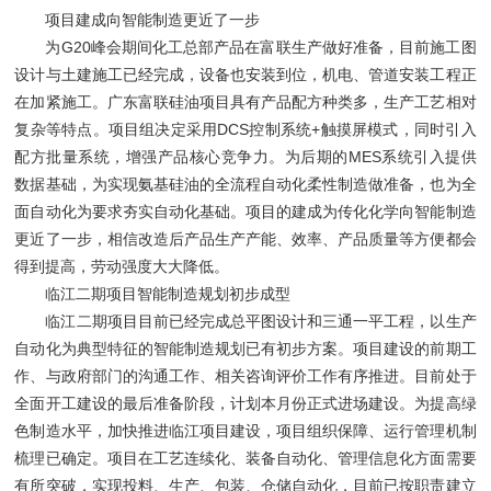
项目建成向智能制造更近了一步
为G20峰会期间化工总部产品在富联生产做好准备，目前施工图
设计与土建施工已经完成，设备也安装到位，机电、管道安装工程正
在加紧施工。广东富联硅油项目具有产品配方种类多，生产工艺相对
复杂等特点。项目组决定采用DCS控制系统+触摸屏模式，同时引入
配方批量系统，增强产品核心竞争力。为后期的MES系统引入提供
数据基础，为实现氨基硅油的全流程自动化柔性制造做准备，也为全
面自动化为要求夯实自动化基础。项目的建成为传化化学向智能制造
更近了一步，相信改造后产品生产产能、效率、产品质量等方便都会
得到提高，劳动强度大大降低。
临江二期项目智能制造规划初步成型
临江二期项目目前已经完成总平图设计和三通一平工程，以生产
自动化为典型特征的智能制造规划已有初步方案。项目建设的前期工
作、与政府部门的沟通工作、相关咨询评价工作有序推进。目前处于
全面开工建设的最后准备阶段，计划本月份正式进场建设。为提高绿
色制造水平，加快推进临江项目建设，项目组织保障、运行管理机制
梳理已确定。项目在工艺连续化、装备自动化、管理信息化方面需要
有所突破，实现投料、生产、包装、仓储自动化，目前已按职责建立