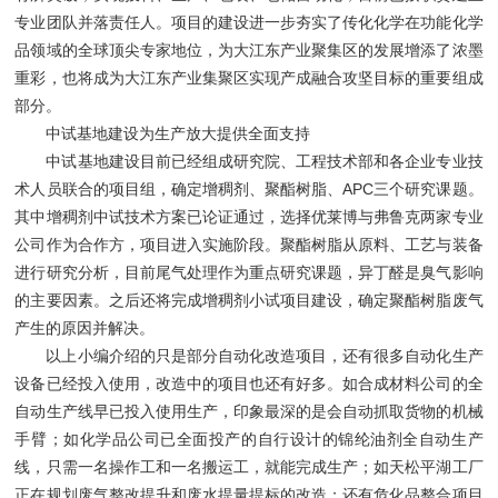
专业团队并落责任人。项目的建设进一步夯实了传化化学在功能化学
品领域的全球顶尖专家地位，为大江东产业聚集区的发展增添了浓墨
重彩，也将成为大江东产业集聚区实现产成融合攻坚目标的重要组成
部分。
中试基地建设为生产放大提供全面支持
中试基地建设目前已经组成研究院、工程技术部和各企业专业技
术人员联合的项目组，确定增稠剂、聚酯树脂、APC三个研究课题。
其中增稠剂中试技术方案已论证通过，选择优莱博与弗鲁克两家专业
公司作为合作方，项目进入实施阶段。聚酯树脂从原料、工艺与装备
进行研究分析，目前尾气处理作为重点研究课题，异丁醛是臭气影响
的主要因素。之后还将完成增稠剂小试项目建设，确定聚酯树脂废气
产生的原因并解决。
以上小编介绍的只是部分自动化改造项目，还有很多自动化生产
设备已经投入使用，改造中的项目也还有好多。如合成材料公司的全
自动生产线早已投入使用生产，印象最深的是会自动抓取货物的机械
手臂；如化学品公司已全面投产的自行设计的锦纶油剂全自动生产
线，只需一名操作工和一名搬运工，就能完成生产；如天松平湖工厂
正在规划废气整改提升和废水提量提标的改造；还有危化品整合项目