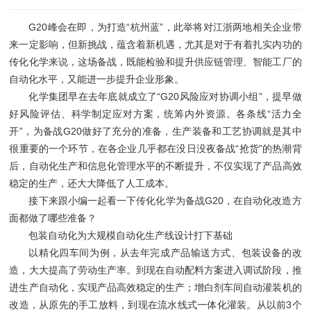
G20峰会在即，为打造“杭州蓝”，此举将对江浙两地相关企业带
来一定影响，但新挑战，蕴含着新机遇，尤其是对于有着扎实内功的
传化化学来说，这场备战，既能检验和提升供应链管理、智能工厂的
自动化水平，又能进一步提升企业形象。
化学集团早在去年底就成立了“G20风险应对协调小组”，提早做
好风险评估、科学制定应对方案，统筹内外资源。各条线“活力全
开”，为备战G20做好了充分的准备，生产装备和工艺协调就是其中
很重要的一个环节，在各企业几乎都在没日没夜备战“抢货”的热潮背
后，自动化生产和信息化管理水平的不断提升，不仅实现了产品高效
稳定的生产，还大大降低了人工成本。
接下来跟小编一起看一下传化化学为备战G20，在自动化改造方
面都做了哪些准备？
包装自动化为大规模自动化生产线设计打下基础
以精化四车间为例，从去年完成产品输送方式、包装设备的改
造，大大提高了劳动生产率。到现在自动配料方案进入调试阶段，推
进生产自动化，实现产品高效稳定的生产；增白剂车间自动灌装机的
改造，从原先的手工放料，到现在流水线式一体化灌装。从以前3个