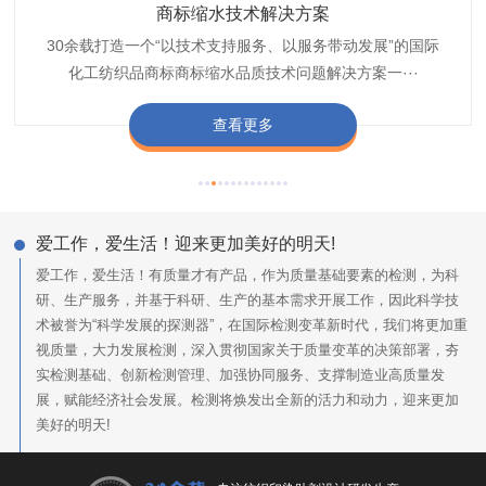
织带商标防水技术解决方案
服装颜色不匀技术解决方案
商标缩水技术解决方案
纺织品阻燃母粒
30余载打造一个“以技术支持服务、以服务带动发展”的国际
博准公司专注于织带商标防水技术解决方案30余载,励志于
博准是一家专注30余载设计研发织唛印唛商标、织带服装颜
博准致力于成为纺织品商标阻燃母粒剂,TF-W760,TF-W760
纺织品商标企业打造含油量超标品质技术问题解决方···
化工纺织品商标商标缩水品质技术问题解决方案一···
色不匀品质技术问题解决方案一站式服务提供商,技···
阻燃母粒剂加工定制服务实力提供商,···
查看更多
查看更多
查看更多
查看更多
爱工作，爱生活！迎来更加美好的明天!
爱工作，爱生活！有质量才有产品，作为质量基础要素的检测，为科
研、生产服务，并基于科研、生产的基本需求开展工作，因此科学技
术被誉为“科学发展的探测器”，在国际检测变革新时代，我们将更加重
视质量，大力发展检测，深入贯彻国家关于质量变革的决策部署，夯
实检测基础、创新检测管理、加强协同服务、支撑制造业高质量发
展，赋能经济社会发展。检测将焕发出全新的活力和动力，迎来更加
美好的明天!