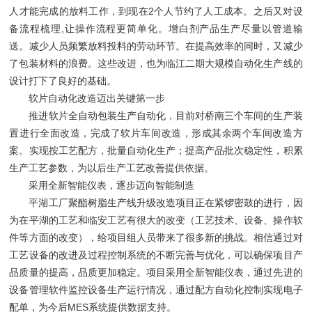
人才能完成的放料工作，到现在2个人节约了人工成本。之后又对设
备流程梳理,让操作流程更简单化。增白剂产品生产尽量以管道输
送。减少人员频繁放料投料的劳动环节。在提高效率的同时，又减少
了包装材料的浪费。这些改进，也为临江二期大规模自动化生产线的
设计打下了良好的基础。
软片自动化改造迈出关键第一步
推进软片全自动包装生产自动化，目前对桥南三个车间的生产装
置进行全面改造，完成了软片车间改造，形成其余两个车间改造方
案。实现按工艺配方，批量自动化生产；提高产品批次稳定性，积累
生产工艺参数，为以后生产工艺改善提供依据。
采用全新智能仪表，逐步迈向智能制造
平湖工厂聚酯树脂生产线升级改造项目正在紧锣密鼓的进行，因
为在平湖的工艺和临安工艺有很大的改变（工艺技术、设备、操作软
件等方面的改变），给项目组人员带来了很多新的挑战。相信通过对
工艺设备的改进及过程控制系统的不断完善与优化，可以确保项目产
品质量的提高，品质更加稳定。项目采用全新智能仪表，通过先进的
设备管理软件监控设备生产运行情况，通过配方自动化控制实现电子
配单，为今后MES系统提供数据支持。