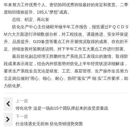
年来努力工作优秀个人、密切协同优秀班组最好的肯定和奖赏。二季
度组织绩效提升、185人“梦想”成真。
总结、积淀、再出发
纺化生产中心主任储昭华做半年工作报告，报告通过P Q C D S
M六大方面进行详细数据分析，对工程技改、课题推进、安全环保提
升、品质提升、G20备货等重点工作开展情况取得的成果、存在的不
足、持续改善对策阐述说明。对下半年工作五大重点工作进行部署。
最后纺化副总经理王胜鹏对生产系统员工表现出的激情、取得阶
段成果表示肯定，结合内外部形势对纺化上半年经营状况详细解读，
要求生产系统全员无论是研发、工艺、基层管理、生产操作全员努力
立足岗位做到“用心、细心、耐心、协同”落实“严 细 实”工作要求，助
力纺化梦。
上一篇
传化化学 这是一场由15个团队撑起来的攻坚质量战
下一篇
行业境遇史无前例 纺化营销强势突围