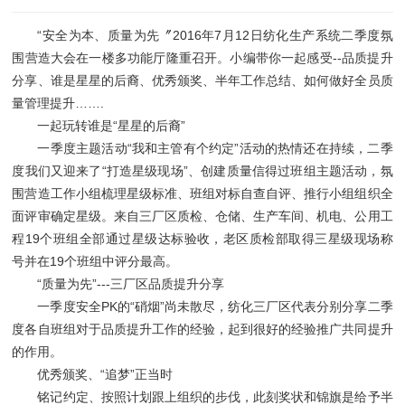
“安全为本、质量为先〞2016年7月12日纺化生产系统二季度氛
围营造大会在一楼多功能厅隆重召开。小编带你一起感受--品质提升
分享、谁是星星的后裔、优秀颁奖、半年工作总结、如何做好全员质
量管理提升…….
一起玩转谁是“星星的后裔”
一季度主题活动“我和主管有个约定”活动的热情还在持续，二季
度我们又迎来了“打造星级现场”、创建质量信得过班组主题活动，氛
围营造工作小组梳理星级标准、班组对标自查自评、推行小组组织全
面评审确定星级。来自三厂区质检、仓储、生产车间、机电、公用工
程19个班组全部通过星级达标验收，老区质检部取得三星级现场称
号并在19个班组中评分最高。
“质量为先”---三厂区品质提升分享
一季度安全PK的“硝烟”尚未散尽，纺化三厂区代表分别分享二季
度各自班组对于品质提升工作的经验，起到很好的经验推广共同提升
的作用。
优秀颁奖、“追梦”正当时
铭记约定、按照计划跟上组织的步伐，此刻奖状和锦旗是给予半