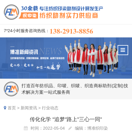
138-2913-8856
7*24小时服务咨询热线：
打造百年纺织品、印唛、织唛、织造商标助剂(定制)技
术解决方案一站式服务商
首页
>
新闻资讯
>
行业动态
传化化学 "追梦"路上”三心一同”
时间：2022-05-04
编辑：博准织印染