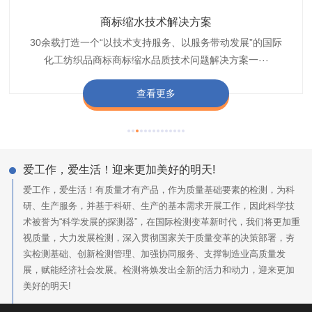
织带商标防水技术解决方案
服装颜色不匀技术解决方案
商标缩水技术解决方案
纺织品阻燃母粒
30余载打造一个“以技术支持服务、以服务带动发展”的国际
博准公司专注于织带商标防水技术解决方案30余载,励志于
博准是一家专注30余载设计研发织唛印唛商标、织带服装颜
博准致力于成为纺织品商标阻燃母粒剂,TF-W760,TF-W760
纺织品商标企业打造含油量超标品质技术问题解决方···
化工纺织品商标商标缩水品质技术问题解决方案一···
色不匀品质技术问题解决方案一站式服务提供商,技···
阻燃母粒剂加工定制服务实力提供商,···
查看更多
查看更多
查看更多
查看更多
爱工作，爱生活！迎来更加美好的明天!
爱工作，爱生活！有质量才有产品，作为质量基础要素的检测，为科
研、生产服务，并基于科研、生产的基本需求开展工作，因此科学技
术被誉为“科学发展的探测器”，在国际检测变革新时代，我们将更加重
视质量，大力发展检测，深入贯彻国家关于质量变革的决策部署，夯
实检测基础、创新检测管理、加强协同服务、支撑制造业高质量发
展，赋能经济社会发展。检测将焕发出全新的活力和动力，迎来更加
美好的明天!