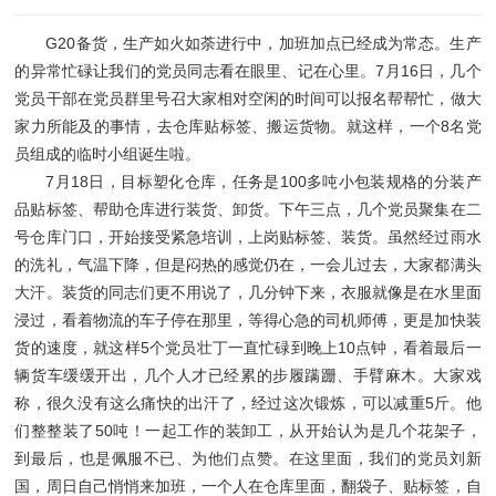
G20备货，生产如火如荼进行中，加班加点已经成为常态。生产
的异常忙碌让我们的党员同志看在眼里、记在心里。7月16日，几个
党员干部在党员群里号召大家相对空闲的时间可以报名帮帮忙，做大
家力所能及的事情，去仓库贴标签、搬运货物。就这样，一个8名党
员组成的临时小组诞生啦。
7月18日，目标塑化仓库，任务是100多吨小包装规格的分装产
品贴标签、帮助仓库进行装货、卸货。下午三点，几个党员聚集在二
号仓库门口，开始接受紧急培训，上岗贴标签、装货。虽然经过雨水
的洗礼，气温下降，但是闷热的感觉仍在，一会儿过去，大家都满头
大汗。装货的同志们更不用说了，几分钟下来，衣服就像是在水里面
浸过，看着物流的车子停在那里，等得心急的司机师傅，更是加快装
货的速度，就这样5个党员壮丁一直忙碌到晚上10点钟，看着最后一
辆货车缓缓开出，几个人才已经累的步履蹒跚、手臂麻木。大家戏
称，很久没有这么痛快的出汗了，经过这次锻炼，可以减重5斤。他
们整整装了50吨！一起工作的装卸工，从开始认为是几个花架子，
到最后，也是佩服不已、为他们点赞。在这里面，我们的党员刘新
国，周日自己悄悄来加班，一个人在仓库里面，翻袋子、贴标签，自