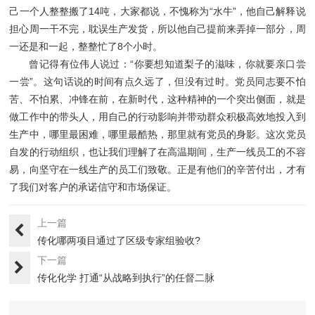
己一个人整整搬了14吨，大家都说，不愧称为“水牛”，他自己解释说
担心周一干不完，耽误生产发货，所以他自己提前来弄掉一部分，周
一还是和一起，整整忙了8个小时。
曾记得有位伟人说过：“你要想知道梨子的滋味，你就要亲口尝
一尝”。这句话说的时间有点久远了，但没有过时。党员同志要不怕
苦、不怕累、冲锋在前，在新时代，这种精神的一个突出侧面，就是
做工作中的带头人，用自己的行动影响并带动群众积极高效地投入到
生产中，哪里最困难，哪里最酷热，那里就有党员的身影。这次党员
自发的行动组织，也让我们理解了在高温期间，生产一线员工的不容
易，向坚守在一线生产的员工们致敬。正是有他们的辛苦付出，才有
了我们对客户的承诺信守和市场保证。
上一篇
传化哪两项目通过了区级专家组验收?
下一篇
传化化学 打通“从战略到执行”的任督二脉