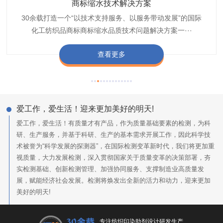
织带商标防水技术解决方案
服装颜色不匀技术解决方案
商标缩水技术解决方案
纺织品阻燃母粒
30余载打造一个“以技术支持服务、以服务带动发展”的国际
博准公司专注于织带商标防水技术解决方案30余载,励志于
博准是一家专注30余载设计研发织唛印唛商标、织带服装颜
博准致力于成为纺织品商标阻燃母粒剂,TF-W760,TF-W760
纺织品商标企业打造含油量超标品质技术问题解决方···
化工纺织品商标商标缩水品质技术问题解决方案一···
色不匀品质技术问题解决方案一站式服务提供商,技···
阻燃母粒剂加工定制服务实力提供商,···
查看更多
查看更多
查看更多
查看更多
爱工作，爱生活！迎来更加美好的明天!
爱工作，爱生活！有质量才有产品，作为质量基础要素的检测，为科
研、生产服务，并基于科研、生产的基本需求开展工作，因此科学技
术被誉为“科学发展的探测器”，在国际检测变革新时代，我们将更加重
视质量，大力发展检测，深入贯彻国家关于质量变革的决策部署，夯
实检测基础、创新检测管理、加强协同服务、支撑制造业高质量发
展，赋能经济社会发展。检测将焕发出全新的活力和动力，迎来更加
美好的明天!
专注纺织印染助剂设计研发生产