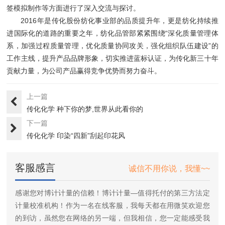
签模拟制作等方面进行了深入交流与探讨。
2016年是传化股份纺化事业部的品质提升年，更是纺化持续推
进国际化的道路的重要之年，纺化品管部紧紧围绕“深化质量管理体
系，加强过程质量管理，优化质量协同攻关，强化组织队伍建设”的
工作主线，提升产品品牌形象，切实推进蓝标认证，为传化新三十年
贡献力量，为公司产品赢得竞争优势而努力奋斗。
上一篇
传化化学 种下你的梦,世界从此看你的
下一篇
传化化学 印染“四新”刮起印花风
客服感言
诚信不用你说，我懂~~
感谢您对博计计量的信赖！博计计量—值得托付的第三方法定
计量校准机构！作为一名在线客服，我每天都在用微笑欢迎您
的到访，虽然您在网络的另一端，但我相信，您一定能感受我