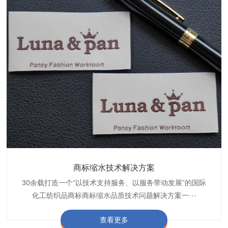
织带商标防水技术解决方案
服装颜色不匀技术解决方案
商标缩水技术解决方案
纺织品阻燃母粒
30余载打造一个“以技术支持服务、以服务带动发展”的国际
博准公司专注于织带商标防水技术解决方案30余载,励志于
博准是一家专注30余载设计研发织唛印唛商标、织带服装颜
博准致力于成为纺织品商标阻燃母粒剂,TF-W760,TF-W760
纺织品商标企业打造含油量超标品质技术问题解决方···
化工纺织品商标商标缩水品质技术问题解决方案一···
色不匀品质技术问题解决方案一站式服务提供商,技···
阻燃母粒剂加工定制服务实力提供商,···
查看更多
查看更多
查看更多
查看更多