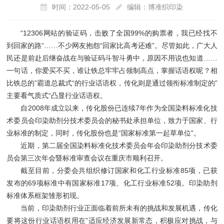
时间：2022-05-05
编辑：博准织印染
“12306网站的验证码，击败了全国99%的购票者，我已经找不
到回家的路“……不少网友抱怨“回家比高考还难”。尽管如此，广大人
民还是前赴后继奋战在与验证码斗智斗勇中，原因不用说也知道……
一句话，你爱买不买，谁让铁总牢牢占领制高点，掌握话语权呢？相
比铁总的”霸道总裁式“的行业话语权，传化则是通过领衔标准制定的”
主要看气质式“凸显行业话语权。
自2008年成立以来，传化股份已连续7年作为全国染料标准化技
术委员会印染助剂分技术委员会的秘书处承担单位，致力于国家、行
业标准的制定，同时，传化股份也是“国家标准第一起草单位”。
近期，第二届全国染料标准化技术委员会年会印染助剂分技术委
员会第三次年会暨标准审查会议在重庆市顺利召开。
截至目前，分委会共组织修订国家和化工行业标准85项，已获
发布的69项标准中有国家标准17项、化工行业标准52项。印染助剂
标准体系框架雏形初现。
当前，印染助剂行业正面临着前所未有的挑战和发展机遇，传化
要将这份行业话语权用在”适应经济发展新常态，积极应对挑战，与