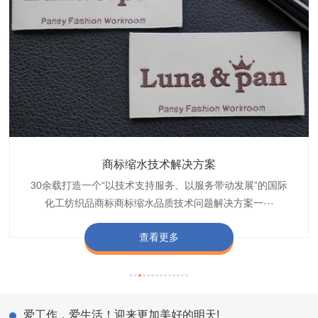
织带商标防水技术解决方案
服装颜色不匀技术解决方案
商标缩水技术解决方案
纺织品阻燃母粒
30余载打造一个“以技术支持服务、以服务带动发展”的国际
博准公司专注于织带商标防水技术解决方案30余载,励志于
博准是一家专注30余载设计研发织唛印唛商标、织带服装颜
博准致力于成为纺织品商标阻燃母粒剂,TF-W760,TF-W760
纺织品商标企业打造含油量超标品质技术问题解决方···
化工纺织品商标商标缩水品质技术问题解决方案一···
色不匀品质技术问题解决方案一站式服务提供商,技···
阻燃母粒剂加工定制服务实力提供商,···
查看更多
查看更多
查看更多
查看更多
爱工作，爱生活！迎来更加美好的明天!