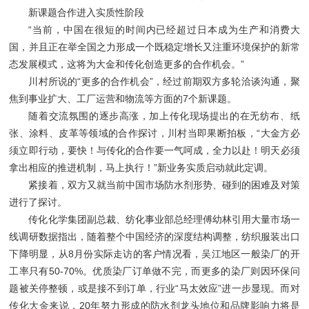
新课题合作进入实质性阶段
“当前，中国在很短的时间内已经超过日本成为生产和消费大
国，并且正在举全国之力形成一个既稳定增长又注重环境保护的新常
态发展模式，这将为大金和传化创造更多的合作机会。”
川村所说的“更多的合作机会”，经过前期双方多轮洽谈沟通，聚
焦到事业扩大、工厂运营和物流等方面的7个新课题。
随着交流氛围的逐步高涨，加上传化现场提出的在无纺布、纸
张、涂料、皮革等领域的合作探讨，川村当即果断拍板，“大金方必
须立即行动，要快！与传化的合作要一气呵成，全力以赴！明天必须
拿出相应的推进机制，马上执行！”新业务实质启动就此定调。
紧接着，双方又就当前中国市场防水剂形势、碰到的困难及对策
进行了探讨。
传化化学集团副总裁、纺化事业部总经理傅幼林引用大量市场一
线调研数据指出，随着整个中国经济的深度结构调整，纺织服装出口
下降明显，从8月份实际走访的客户情况看，吴江地区一般染厂的开
工率只有50-70%。优质染厂订单做不完，而更多的染厂则因环保问
题被关停整顿，或是接不到订单，行业“马太效应”进一步显现。而对
传化大金来说，20年努力形成的防水剂龙头地位和品牌影响力将是