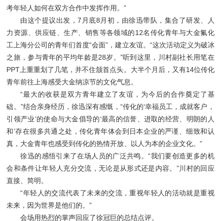
考年轻人如何在双方合作中发挥作用。”
由这个提议出发，7月底8月初，由徐迅带队，集合了研发、人
力资源、供应链、生产、销售等各领域的12名传化青年与大金氟化
工上海分公司的青年们首度“会面”，建立友谊。“这次活动定义为破冰
之旅，参与青年的平均年龄是28岁。”听到这里，川村副社长用笔在
PPT上重重划了几笔，并不住颔首点头。大半个月后，又有14位传化
青年前往上海感受大金纳凉节的文化气息。
“最大的收获是双方青年建立了友谊，为今后的合作奠定了基
础。”结合亲身经历，徐迅深有感慨，“传化的‘幸福员工，成就客户，
引领产业’的使命与大金倡导的‘最高的信誉、进取的经营、明朗的人
和’存在很多共通之处，传化青年体会到日本企业的严谨、细致和认
真，大金青年也感受到传化的热情开放、以人为本的企业文化。”
徐迅的感悟引来了在场人员的广泛共鸣。“我们要创造更多的机
会和条件让年轻人充分交流，无论是从形式还是内容。”川村的回应
直接、简明。
“年轻人的交流代表了未来的交流，重视年轻人的活动就是重视
未来，因为世界是他们的。”
会场用热烈的掌声回应了徐冠巨的总结点评。