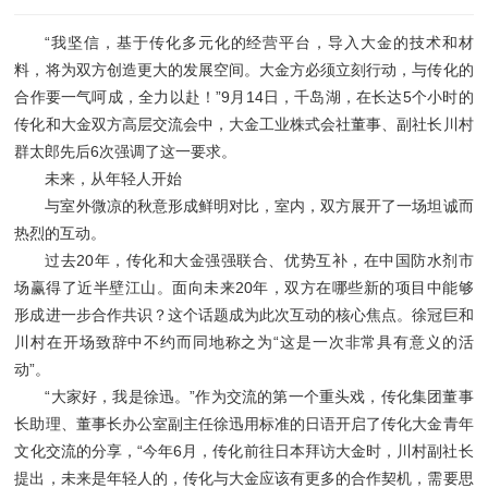
“我坚信，基于传化多元化的经营平台，导入大金的技术和材
料，将为双方创造更大的发展空间。大金方必须立刻行动，与传化的
合作要一气呵成，全力以赴！”9月14日，千岛湖，在长达5个小时的
传化和大金双方高层交流会中，大金工业株式会社董事、副社长川村
群太郎先后6次强调了这一要求。
未来，从年轻人开始
与室外微凉的秋意形成鲜明对比，室内，双方展开了一场坦诚而
热烈的互动。
过去20年，传化和大金强强联合、优势互补，在中国防水剂市
场赢得了近半壁江山。面向未来20年，双方在哪些新的项目中能够
形成进一步合作共识？这个话题成为此次互动的核心焦点。徐冠巨和
川村在开场致辞中不约而同地称之为“这是一次非常具有意义的活
动”。
“大家好，我是徐迅。”作为交流的第一个重头戏，传化集团董事
长助理、董事长办公室副主任徐迅用标准的日语开启了传化大金青年
文化交流的分享，“今年6月，传化前往日本拜访大金时，川村副社长
提出，未来是年轻人的，传化与大金应该有更多的合作契机，需要思