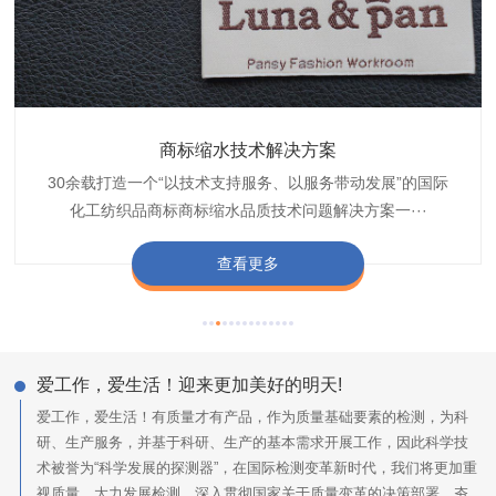
织带商标防水技术解决方案
服装颜色不匀技术解决方案
商标缩水技术解决方案
纺织品阻燃母粒
30余载打造一个“以技术支持服务、以服务带动发展”的国际
博准公司专注于织带商标防水技术解决方案30余载,励志于
博准是一家专注30余载设计研发织唛印唛商标、织带服装颜
博准致力于成为纺织品商标阻燃母粒剂,TF-W760,TF-W760
纺织品商标企业打造含油量超标品质技术问题解决方···
化工纺织品商标商标缩水品质技术问题解决方案一···
色不匀品质技术问题解决方案一站式服务提供商,技···
阻燃母粒剂加工定制服务实力提供商,···
查看更多
查看更多
查看更多
查看更多
爱工作，爱生活！迎来更加美好的明天!
爱工作，爱生活！有质量才有产品，作为质量基础要素的检测，为科
研、生产服务，并基于科研、生产的基本需求开展工作，因此科学技
术被誉为“科学发展的探测器”，在国际检测变革新时代，我们将更加重
视质量，大力发展检测，深入贯彻国家关于质量变革的决策部署，夯