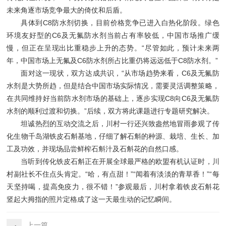
未来角逐市场竞争最大的倚仗和后盾。
具体到C8防水剂切换，目前价格竞争已进入白热化阶段。绿色
环境友好型的C6及无氟防水剂当前占有率较低，中国市场推广缓
慢，但正在呈现出比重稳步上升的态势。“尽管如此，预计未来两
年，中国市场上无氟及C6防水剂所占比重仍将远远低于C8防水剂。”
面对这一现状，双方达成共识，“从市场趋势来看，C6及无氟防
水剂是大势所趋，但是结合中国市场实际情况，需要灵活调整策略，
在共同维持好当前防水剂市场的基础上，逐步实现C8向C6及无氟防
水剂的顺利过渡和切换。”后续，双方将此课题进行专题研究解决。
坦诚热烈的互动交流之后，川村一行还兴致盎然地冒雨参观了传
化生物千岛湖铁皮石斛基地，仔细了解石斛的种源、栽培、生长、加
工及功效，并现场品尝鲜榨石斛汁及石斛花的自然口感。
当听到传化铁皮石斛正在开展全球最严格的欧盟有机认证时，川
村副社长不住点头肯定。“哈，有点甜！”“闻着有淡淡的青草香！”“每
天坚持喝，提高免疫力，很不错！”参观最后，川村拿着铁皮石斛花
竖起大拇指的照片定格成了这一天最生动的记忆瞬间。
上一篇